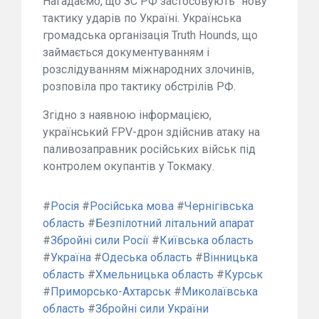
Нагадаємо, що ЗС РФ застосовують "нову"
тактику ударів по Україні. Українська
громадська організація Truth Hounds, що
займається документуванням і
розслідуванням міжнародних злочинів,
розповіла про тактику обстрілів РФ.
Згідно з наявною інформацією,
український FPV-дрон здійснив атаку на
паливозаправник російських військ під
контролем окупантів у Токмаку.
#
Росія
#
Російська мова
#
Чернігівська
область
#
Безпілотний літальний апарат
#
Збройні сили Росії
#
Київська область
#
Україна
#
Одеська область
#
Вінницька
область
#
Хмельницька область
#
Курськ
#
Приморсько-Ахтарськ
#
Миколаївська
область
#
Збройні сили України