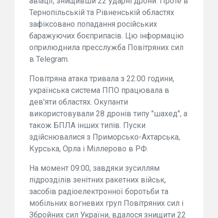
авіації, знищивши 22 ударні дрони. Проте в
Тернопільській та Рівненській областях
зафіксовано попадання російських
баражуючих боєприпасів. Цю інформацію
оприлюднила пресслужба Повітряних сил
в Telegram.
Повітряна атака тривала з 22:00 години,
українська система ППО працювала в
дев'яти областях. Окупанти
використовували 28 дронів типу "шахед", а
також БПЛА інших типів. Пуски
здійснювалися з Приморсько-Ахтарська,
Курська, Орла і Міллерово в РФ.
На момент 09:00, завдяки зусиллям
підрозділів зенітних ракетних військ,
засобів радіоелектронної боротьби та
мобільних вогневих груп Повітряних сил і
Збройних сил України, вдалося знищити 22