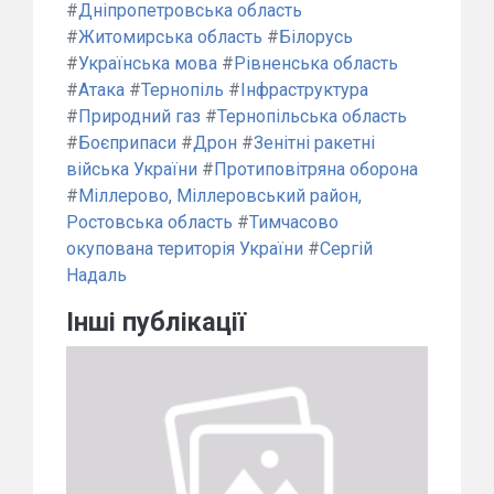
#
Дніпропетровська область
#
Житомирська область
#
Білорусь
#
Українська мова
#
Рівненська область
#
Атака
#
Тернопіль
#
Інфраструктура
#
Природний газ
#
Тернопільська область
#
Боєприпаси
#
Дрон
#
Зенітні ракетні
війська України
#
Протиповітряна оборона
#
Міллерово, Міллеровський район,
Ростовська область
#
Тимчасово
окупована територія України
#
Сергій
Надаль
Інші публікації