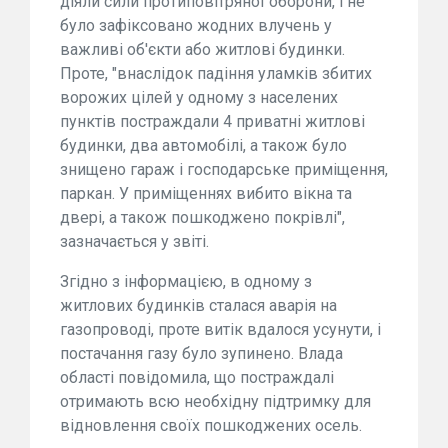
діяли сили протиповітряної оборони, і не
було зафіксовано жодних влучень у
важливі об'єкти або житлові будинки.
Проте, "внаслідок падіння уламків збитих
ворожих цілей у одному з населених
пунктів постраждали 4 приватні житлові
будинки, два автомобілі, а також було
знищено гараж і господарське приміщення,
паркан. У приміщеннях вибито вікна та
двері, а також пошкоджено покрівлі",
зазначається у звіті.
Згідно з інформацією, в одному з
житлових будинків сталася аварія на
газопроводі, проте витік вдалося усунути, і
постачання газу було зупинено. Влада
області повідомила, що постраждалі
отримають всю необхідну підтримку для
відновлення своїх пошкоджених осель.