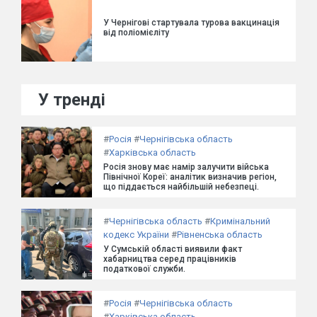
У Чернігові стартувала турова вакцинація
від поліомієліту
У тренді
#
Росія
#
Чернігівська область
#
Харківська область
Росія знову має намір залучити війська
Північної Кореї: аналітик визначив регіон,
що піддається найбільшій небезпеці.
#
Чернігівська область
#
Кримінальний
кодекс України
#
Рівненська область
У Сумській області виявили факт
хабарництва серед працівників
податкової служби.
#
Росія
#
Чернігівська область
#
Харківська область