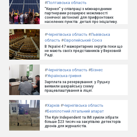
#
Полтавська область
"Кернел" у співпраці з міжнародними
партнерами розширює можливості
сонячної автономії для прифронтових
населених пунктів: деталі про ініціативу.
#
Чернігівська область
#
Львівська
область
#
Європейський Союз
В Україні 47 мажоритарних округів поки що
не мають своїх представників у Верховній
Раді.
#
Чернігівська область
#
Бізнес
#
Українська гривня
Зарплата за резервування: у Луцьку
виявили шахрайську схему
працевлаштування в ліцеї.
#
Харків
#
Чернігівська область
#
Безпілотний літальний апарат
The Kyiv Independent та ІМІ зуміли зібрати
більше $23 тисяч на закупівлю детекторів
дронів для журналістів.