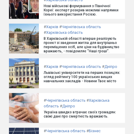
Нові військові формування з Північної
Кореї: експерт розкрив можливі напрямки
їхнього використання Росією.
#
Харків
#
Чернігівська область
#
Харківська область
В Харківській області вперше реалізують
проект зі зведення житла для внутрішньо
переміщених осіб, але ціни на будівництво
вражають, - повідомляє "Наші гроші".
#
Харків
#
Чернігівська область
#
Дніпро
Львівські університети на перших позиціях:
огляд рейтингу 100 українських вищих
навчальних закладів - Новини Твоє місто
#
Чернігівська область
#
Харківська
область
#
Дніпро
Україна швидко втрачає своїх громадян:
свіжі дані про смертність вражають.
#
Чернігівська область
#
Бізнес