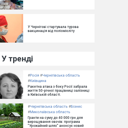
У Чернігові стартувала турова
вакцинація від поліомієліту
У тренді
#
Росія
#
Чернігівська область
#
Київщина
Ракетна атака з боку Росії забрала
життя 50-річної працівниці залізниці
в Київській області.
#
Чернігівська область
#
Бізнес
#
Миколаївська область
Гранти на суму до 40 000 грн для
вирощування овочів: програма
"Урожайний шлях" анонсує новий