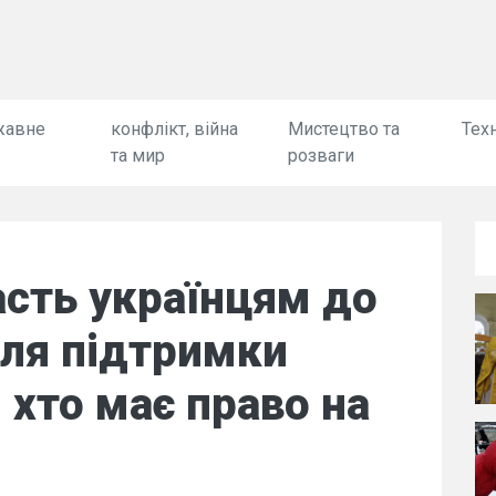
жавне
конфлікт, війна
Мистецтво та
Техн
та мир
розваги
сть українцям до
для підтримки
 хто має право на