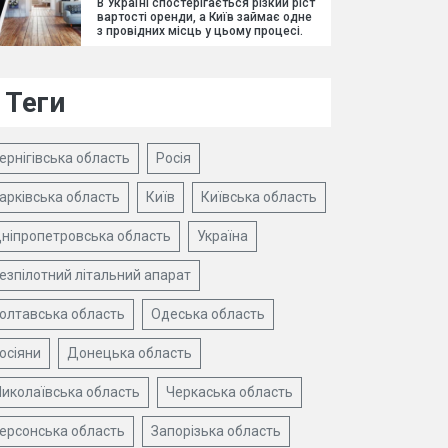
В Україні спостерігається різкий ріст
вартості оренди, а Київ займає одне
з провідних місць у цьому процесі.
Теги
ернігівська область
Росія
арківська область
Київ
Київська область
ніпропетровська область
Україна
езпілотний літальний апарат
олтавська область
Одеська область
осіяни
Донецька область
иколаївська область
Черкаська область
ерсонська область
Запорізька область