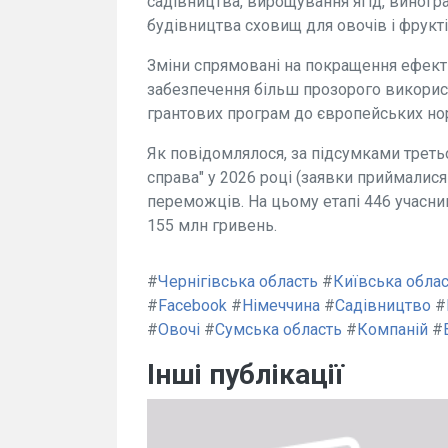
садівництва, вирощування ягід, виногра
будівництва сховищ для овочів і фрукті
Зміни спрямовані на покращення ефект
забезпечення більш прозорого викорис
грантових програм до європейських норм 
Як повідомлялося, за підсумками треть
справа" у 2026 році (заявки приймалися
переможців. На цьому етапі 446 учасн
155 млн гривень.
#
Чернігівська область
#
Київська обла
#
Facebook
#
Німеччина
#
Садівництво
#
#
Овочі
#
Сумська область
#
Компаній
#
Інші публікації