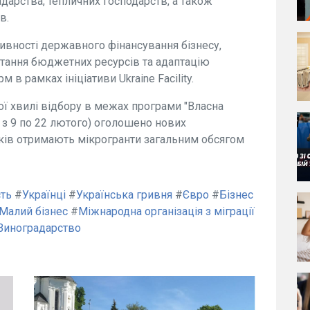
дарства, тепличних господарств, а також
в.
ивності державного фінансування бізнесу,
тання бюджетних ресурсів та адаптацію
в рамках ініціативи Ukraine Facility.
ої хвилі відбору в межах програми "Власна
 з 9 по 22 лютого) оголошено нових
иків отримають мікрогранти загальним обсягом
сть
#
Українці
#
Українська гривня
#
Євро
#
Бізнес
Малий бізнес
#
Міжнародна організація з міграції
Виноградарство