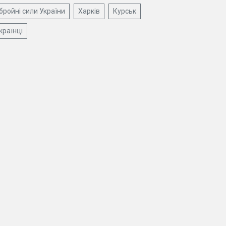
бройні сили України
Харків
Курськ
країнці