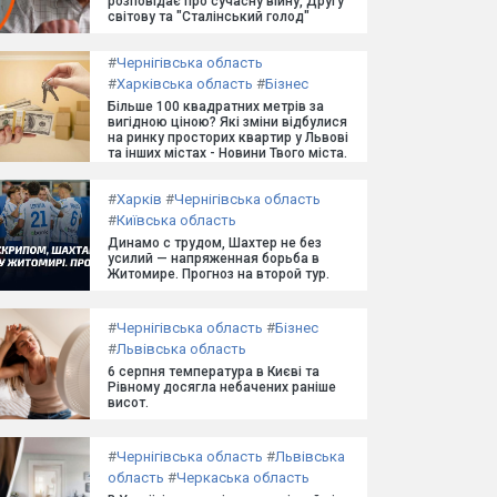
розповідає про сучасну війну, Другу
світову та "Сталінський голод"
#
Чернігівська область
#
Харківська область
#
Бізнес
Більше 100 квадратних метрів за
вигідною ціною? Які зміни відбулися
на ринку просторих квартир у Львові
та інших містах - Новини Твого міста.
#
Харків
#
Чернігівська область
#
Київська область
Динамо с трудом, Шахтер не без
усилий — напряженная борьба в
Житомире. Прогноз на второй тур.
#
Чернігівська область
#
Бізнес
#
Львівська область
6 серпня температура в Києві та
Рівному досягла небачених раніше
висот.
#
Чернігівська область
#
Львівська
область
#
Черкаська область