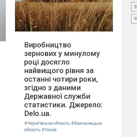
З
У
Виробництво
зернових у минулому
році досягло
найвищого рівня за
останні чотири роки,
згідно з даними
Державної служби
статистики. Джерело:
Delo.ua.
#
Чернігівська область
#
Хмельницька
область
#
тонна