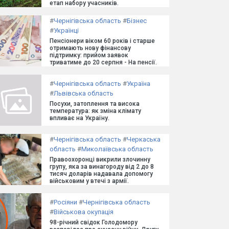
етап набору учасників.
#
Чернігівська область
#
Бізнес
#
Українці
Пенсіонери віком 60 років і старше
отримають нову фінансову
підтримку: прийом заявок
триватиме до 20 серпня - На пенсії.
#
Чернігівська область
#
Україна
#
Львівська область
Посухи, затоплення та висока
температура: як зміна клімату
впливає на Україну.
#
Чернігівська область
#
Черкаська
область
#
Миколаївська область
Правоохоронці викрили злочинну
групу, яка за винагороду від 2 до 8
тисяч доларів надавала допомогу
військовим у втечі з армії.
#
Росіяни
#
Чернігівська область
#
Військова окупація
98-річний свідок Голодомору