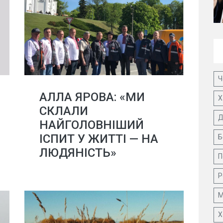
Ч
АЛЛА ЯРОВА: «МИ
Х
СКЛАЛИ
Д
НАЙГОЛОВНІШИЙ
ІСПИТ У ЖИТТІ — НА
Б
ЛЮДЯНІСТЬ»
П
Р
М
Х