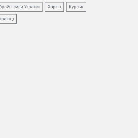
бройні сили України
Харків
Курськ
країнці