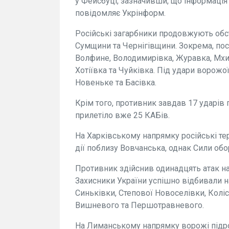
у Фейсбуці, зазначивши, що інформація а
повідомляє Укрінформ.
Російські загарбники продовжують обс
Сумщини та Чернігівщини. Зокрема, пос
Волфине, Володимирівка, Журавка, Мхи, 
Хотіївка та Чуйківка. Під удари ворожо
Новеньке та Басівка.
Крім того, противник завдав 17 ударів п
прилетіло вже 25 КАБів.
На Харківському напрямку російські те
дії поблизу Вовчанська, однак Сили обо
Противник здійснив одинадцять атак на 
Захисники України успішно відбивали на
Синьківки, Степової Новоселівки, Коліс
Вишневого та Першотравневого.
На Лиманському напрямку ворожі підро