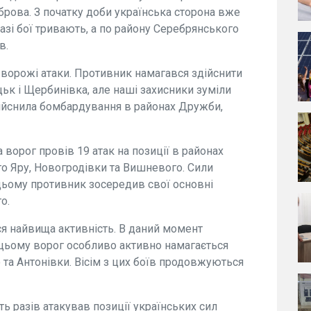
іброва. З початку доби українська сторона вже
разі бої тривають, а по району Серебрянського
в.
ворожі атаки. Противник намагався здійснити
цьк і Щербинівка, але наші захисники зуміли
здійснила бомбардування в районах Дружби,
ворог провів 19 атак на позиції в районах
о Яру, Новогродівки та Вишневого. Сили
 цьому противник зосередив свої основні
о.
ся найвища активність. В даний момент
 цьому ворог особливо активно намагається
 та Антонівки. Вісім з цих боїв продовжуються
ь разів атакував позиції українських сил