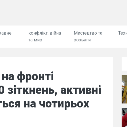
жавне
конфлікт, війна
Мистецтво та
Техн
та мир
розваги
 на фронті
 зіткнень, активні
ться на чотирьох