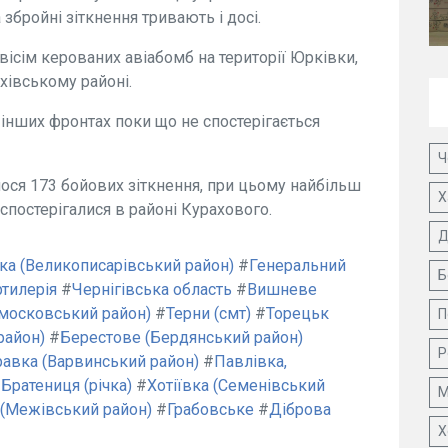
збройні зіткнення тривають і досі.
вісім керованих авіабомб на території Юрківки,
хівському районі.
 інших фронтах поки що не спостерігається
Ч
лося 173 бойових зіткнення, при цьому найбільш
Х
 спостерігалися в районі Курахового.
Д
ка (Великописарівський район)
#
Генеральний
Б
ртилерія
#
Чернігівська область
#
Вишневе
омосковський район)
#
Терни (смт)
#
Торецьк
П
район)
#
Берестове (Бердянський район)
Р
авка (Варвинський район)
#
Павлівка,
#
Братениця (річка)
#
Хотіївка (Семенівський
М
(Межівський район)
#
Грабовське
#
Діброва
Х