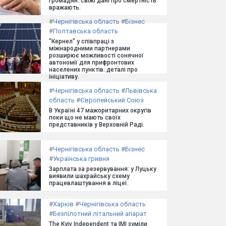
громадян: свіжі дані про смертність
вражають.
#
Чернігівська область
#
Бізнес
#
Полтавська область
"Кернел" у співпраці з
міжнародними партнерами
розширює можливості сонячної
автономії для прифронтових
населених пунктів: деталі про
ініціативу.
#
Чернігівська область
#
Львівська
область
#
Європейський Союз
В Україні 47 мажоритарних округів
поки що не мають своїх
представників у Верховній Раді.
#
Чернігівська область
#
Бізнес
#
Українська гривня
Зарплата за резервування: у Луцьку
виявили шахрайську схему
працевлаштування в ліцеї.
#
Харків
#
Чернігівська область
#
Безпілотний літальний апарат
The Kyiv Independent та ІМІ зуміли