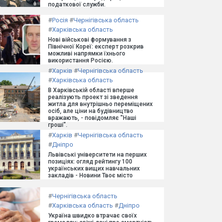
податкової служби.
#
Росія
#
Чернігівська область
#
Харківська область
Нові військові формування з
Північної Кореї: експерт розкрив
можливі напрямки їхнього
використання Росією.
#
Харків
#
Чернігівська область
#
Харківська область
В Харківській області вперше
реалізують проект зі зведення
житла для внутрішньо переміщених
осіб, але ціни на будівництво
вражають, - повідомляє "Наші
гроші".
#
Харків
#
Чернігівська область
#
Дніпро
Львівські університети на перших
позиціях: огляд рейтингу 100
українських вищих навчальних
закладів - Новини Твоє місто
#
Чернігівська область
#
Харківська область
#
Дніпро
Україна швидко втрачає своїх