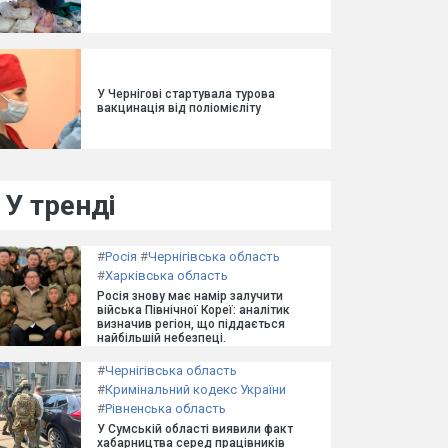
У Чернігові стартувала турова
вакцинація від поліомієліту
У тренді
#
Росія
#
Чернігівська область
#
Харківська область
Росія знову має намір залучити
війська Північної Кореї: аналітик
визначив регіон, що піддається
найбільшій небезпеці.
#
Чернігівська область
#
Кримінальний кодекс України
#
Рівненська область
У Сумській області виявили факт
хабарництва серед працівників