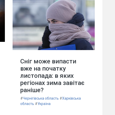
Сніг може випасти
вже на початку
листопада: в яких
регіонах зима завітає
раніше?
#
Чернігівська область
#
Харківська
область
#
Україна