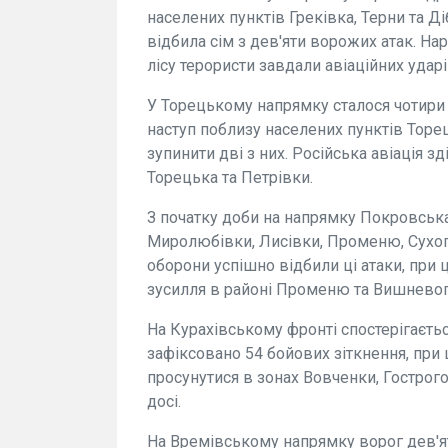
населених пунктів Греківка, Терни та Д
відбила сім з дев'яти ворожих атак. На
лісу терористи завдали авіаційних ударі
У Торецькому напрямку сталося чотири 
наступ поблизу населених пунктів Торе
зупинити дві з них. Російська авіація 
Торецька та Петрівки.
З початку доби на напрямку Покровська 
Миролюбівки, Лисівки, Променю, Сухог
оборони успішно відбили ці атаки, при
зусилля в районі Променю та Вишневог
На Курахівському фронті спостерігаєть
зафіксовано 54 бойових зіткнення, при
просунутися в зонах Вовченки, Гострого
досі.
На Времівському напрямку ворог дев'ят