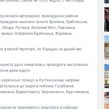
ктуальна станом на 16:00 неділі, 3 листопада,
трілювати артилерією прикордонні райони
траждали населені пункти Хрінівка, Грабовське,
Ободи, Лугівка, Залізний Міст, Павлівка,
ї авіації потрапили Братениця, Журавка,
о власній території, по Курщині на даний час
рористи двічі намагались проводити наступальні
рони дали відсіч.
українські позиції в Куп'янському напрямі.
ступальні дії ворога поблизу Голубівки,
никівки, Берестового, Загризового, Кругляківки,
зділи не припиняють атакувати в районах