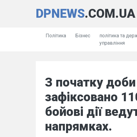
DPNEWS
.COM.UA
Політика
Бізнес
політика та дер
управління
З початку доби
зафіксовано 110
бойові дії веду
напрямках.