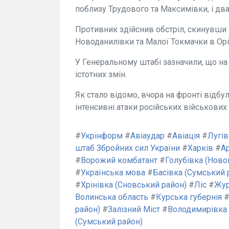
поблизу Трудового та Максимівки, і два 
Противник здійснив обстріл, скинувши 
Новоданилівки та Малої Токмачки в Орі
У Генеральному штабі зазначили, що на
істотних змін.
Як стало відомо, вчора на фронті відбу
інтенсивні атаки російських військових
#
Укрінформ
#
Авіаудар
#
Авіація
#
Лугів
штаб Збройних сил України
#
Харків
#
А
#
Ворожий комбатант
#
Голубівка (Нов
#
Українська мова
#
Басівка (Сумський 
#
Хрінівка (Сновський район)
#
Ліс
#
Жур
Волинська область
#
Курська губернія
район)
#
Залізний Міст
#
Володимирівка 
(Сумський район)