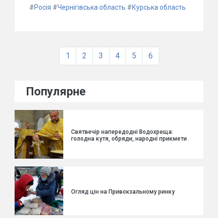
#
Росія
#
Чернігівська область
#
Курська область
1
2
3
4
5
6
Популярне
Святвечір напередодні Водохреща:
голодна кутя, обряди, народні прикмети
Огляд цін на Привокзальному ринку