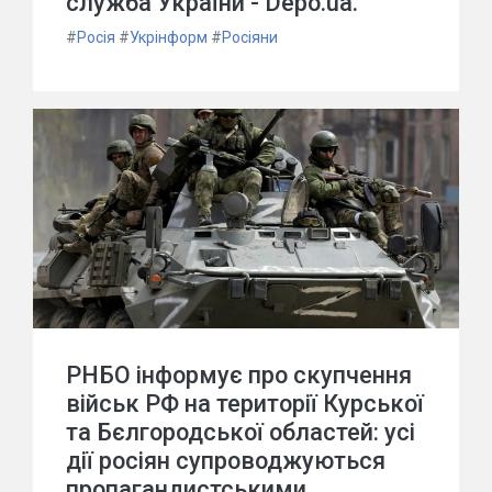
служба України - Depo.ua.
#
Росія
#
Укрінформ
#
Росіяни
РНБО інформує про скупчення
військ РФ на території Курської
та Бєлгородської областей: усі
дії росіян супроводжуються
пропагандистськими