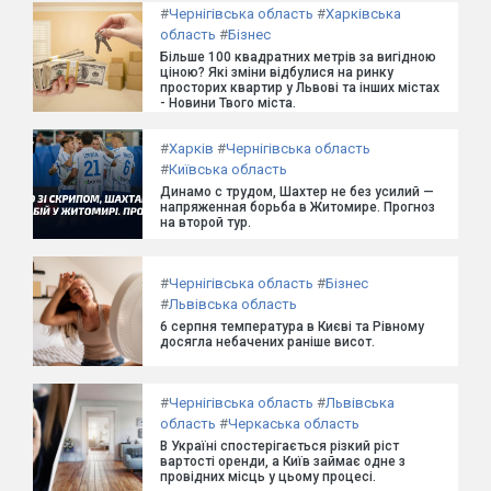
#
Чернігівська область
#
Харківська
область
#
Бізнес
Більше 100 квадратних метрів за вигідною
ціною? Які зміни відбулися на ринку
просторих квартир у Львові та інших містах
- Новини Твого міста.
#
Харків
#
Чернігівська область
#
Київська область
Динамо с трудом, Шахтер не без усилий —
напряженная борьба в Житомире. Прогноз
на второй тур.
#
Чернігівська область
#
Бізнес
#
Львівська область
6 серпня температура в Києві та Рівному
досягла небачених раніше висот.
#
Чернігівська область
#
Львівська
область
#
Черкаська область
В Україні спостерігається різкий ріст
вартості оренди, а Київ займає одне з
провідних місць у цьому процесі.