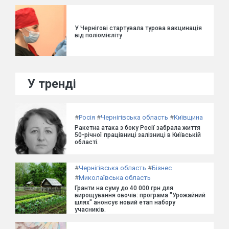
У Чернігові стартувала турова вакцинація
від поліомієліту
У тренді
#
Росія
#
Чернігівська область
#
Київщина
Ракетна атака з боку Росії забрала життя
50-річної працівниці залізниці в Київській
області.
#
Чернігівська область
#
Бізнес
#
Миколаївська область
Гранти на суму до 40 000 грн для
вирощування овочів: програма "Урожайний
шлях" анонсує новий етап набору
учасників.