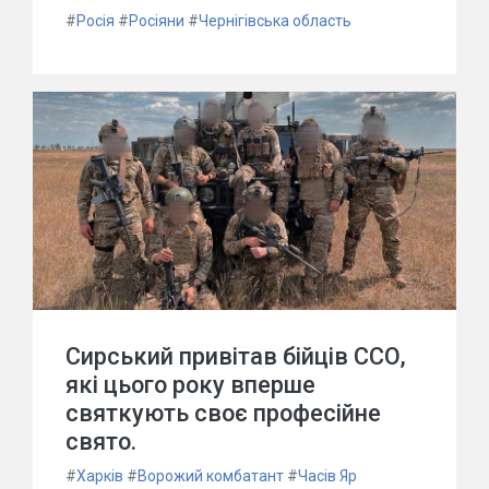
#
Росія
#
Росіяни
#
Чернігівська область
Сирський привітав бійців ССО,
які цього року вперше
святкують своє професійне
свято.
#
Харків
#
Ворожий комбатант
#
Часів Яр