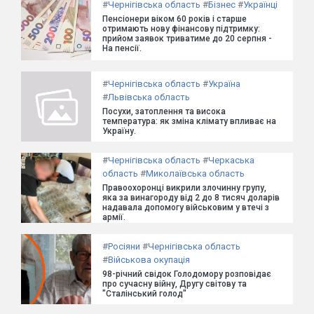
#
Чернігівська область
#
Бізнес
#
Українці
Пенсіонери віком 60 років і старше
отримають нову фінансову підтримку:
прийом заявок триватиме до 20 серпня -
На пенсії.
#
Чернігівська область
#
Україна
#
Львівська область
Посухи, затоплення та висока
температура: як зміна клімату впливає на
Україну.
#
Чернігівська область
#
Черкаська
область
#
Миколаївська область
Правоохоронці викрили злочинну групу,
яка за винагороду від 2 до 8 тисяч доларів
надавала допомогу військовим у втечі з
армії.
#
Росіяни
#
Чернігівська область
#
Військова окупація
98-річний свідок Голодомору розповідає
про сучасну війну, Другу світову та
"Сталінський голод"