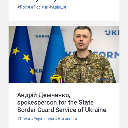
#
Росія
#
Росіяни
#
Авіація
Андрій Демченко,
spokesperson for the State
Border Guard Service of Ukraine.
#
Росія
#
Укрінформ
#
Артилерія