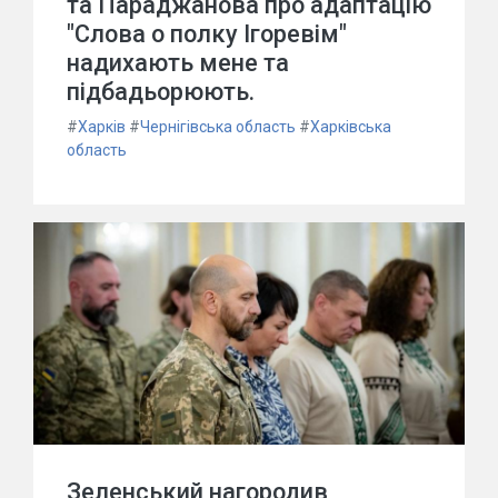
та Параджанова про адаптацію
"Слова о полку Ігоревім"
надихають мене та
підбадьорюють.
#
Харків
#
Чернігівська область
#
Харківська
область
Зеленський нагородив