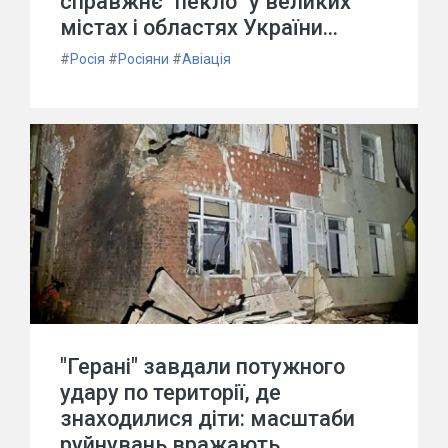
справжнє "пекло" у великих
містах і областях України...
#
Росія
#
Росіяни
#
Авіація
"Герані" завдали потужного
удару по території, де
знаходилися діти: масштаби
руйнувань вражають.