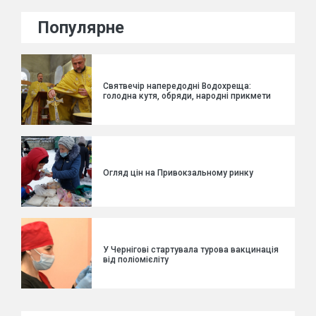
Популярне
Святвечір напередодні Водохреща:
голодна кутя, обряди, народні прикмети
Огляд цін на Привокзальному ринку
У Чернігові стартувала турова вакцинація
від поліомієліту