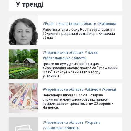
У тренді
#
Росія
#
Чернігівська область
#
Київщина
Ракетна атака з боку Росії забрала життя
50-річної працівниці залізниці в Київській
області.
#
Чернігівська область
#
Бізнес
#
Миколаївська область
Гранти на суму до 40 000 грн для
вирощування овочів: програма "Урожайний
шлях" анонсує новий етап набору
учасників.
#
Чернігівська область
#
Бізнес
#
Українці
Пенсіонери віком 60 років і старше
отримають нову фінансову підтримку:
прийом заявок триватиме до 20 серпня -
На пенсії.
#
Чернігівська область
#
Україна
#
Львівська область