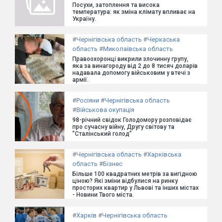
Посухи, затоплення та висока
температура: як зміна клімату впливає на
Україну.
#
Чернігівська область
#
Черкаська
область
#
Миколаївська область
Правоохоронці викрили злочинну групу,
яка за винагороду від 2 до 8 тисяч доларів
надавала допомогу військовим у втечі з
армії.
#
Росіяни
#
Чернігівська область
#
Військова окупація
98-річний свідок Голодомору розповідає
про сучасну війну, Другу світову та
"Сталінський голод"
#
Чернігівська область
#
Харківська
область
#
Бізнес
Більше 100 квадратних метрів за вигідною
ціною? Які зміни відбулися на ринку
просторих квартир у Львові та інших містах
- Новини Твого міста.
#
Харків
#
Чернігівська область