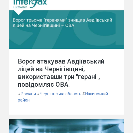
Ворог атакував Авдіївський
ліцей на Чернігівщині,
використавши три "герані",
повідомляє ОВА.
#
Росіяни
#
Чернігівська область
#
Ніжинський
район