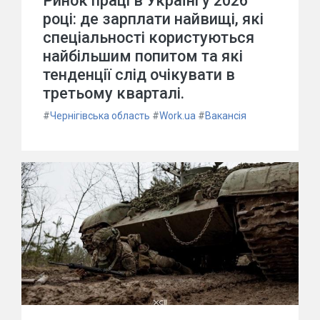
Ринок праці в Україні у 2026
році: де зарплати найвищі, які
спеціальності користуються
найбільшим попитом та які
тенденції слід очікувати в
третьому кварталі.
#
Чернігівська область
#
Work.ua
#
Вакансія