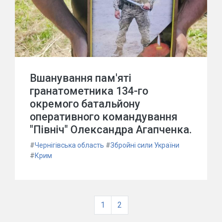
Вшанування пам'яті
гранатометника 134-го
окремого батальйону
оперативного командування
"Північ" Олександра Агапченка.
#
Чернігівська область
#
Збройні сили України
#
Крим
1
2