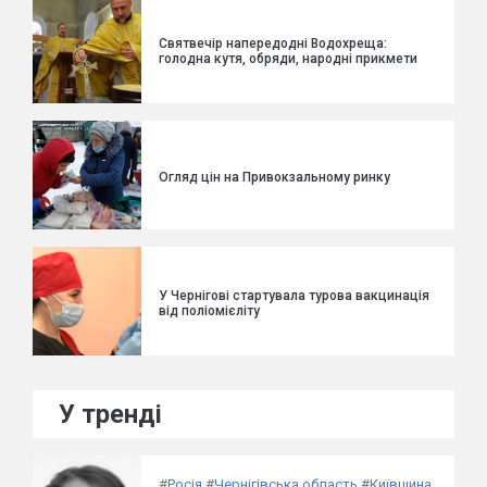
Святвечір напередодні Водохреща:
голодна кутя, обряди, народні прикмети
Огляд цін на Привокзальному ринку
У Чернігові стартувала турова вакцинація
від поліомієліту
У тренді
#
Росія
#
Чернігівська область
#
Київщина