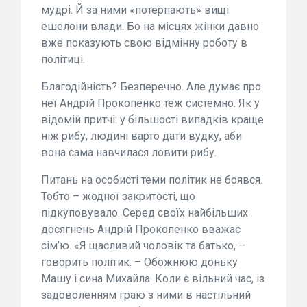
мудрі. Й за ними «потерпають» вищі
ешелони влади. Бо на місцях жінки давно
вже показують свою відмінну роботу в
політиці.
Благодійність? Безперечно. Але думає про
неї Андрій Прокопенко теж системно. Як у
відомій притчі: у більшості випадків краще
ніж рибу, людині варто дати вудку, аби
вона сама навчилася ловити рибу.
Питань на особисті теми політик не боявся.
Тобто – жодної закритості, що
підкуповувало. Серед своїх найбільших
досягнень Андрій Прокопенко вважає
сім’ю. «Я щасливий чоловік та батько, –
говорить політик. – Обожнюю доньку
Машу і сина Михайла. Коли є вільний час, із
задоволенням граю з ними в настільний