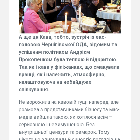
А ще ця Кава, тобто, зустріч із екс-
головою Чернігівської ОДА, відомим та
успішним політиком Андрієм
Прокопенком була теплою й відкритою.
Так як і кава у філіжанках, що смакувала
вранці, як і належить, атмосферно,
налаштовуючи на небайдуже
спілкування.
Не ворожила на кавовій гущі наперед, але
розмова з представниками бізнесу та мас-
медіа вийшла такою, як хотілося всім –
серйозною і невимушеною. Без
внутрішньої цензури та ремарок. Тому
нікого не здивувала й синергія поглядів на