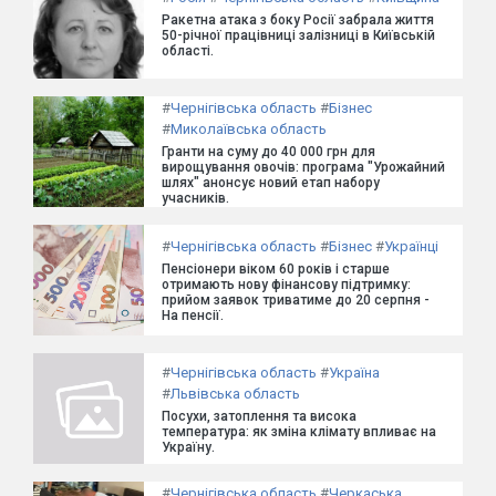
Ракетна атака з боку Росії забрала життя
50-річної працівниці залізниці в Київській
області.
#
Чернігівська область
#
Бізнес
#
Миколаївська область
Гранти на суму до 40 000 грн для
вирощування овочів: програма "Урожайний
шлях" анонсує новий етап набору
учасників.
#
Чернігівська область
#
Бізнес
#
Українці
Пенсіонери віком 60 років і старше
отримають нову фінансову підтримку:
прийом заявок триватиме до 20 серпня -
На пенсії.
#
Чернігівська область
#
Україна
#
Львівська область
Посухи, затоплення та висока
температура: як зміна клімату впливає на
Україну.
#
Чернігівська область
#
Черкаська