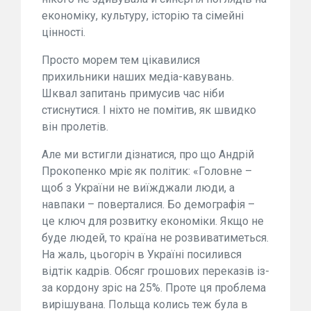
економіку, культуру, історію та сімейні
цінності.
Просто морем тем цікавилися
прихильники наших медіа-кавувань.
Шквал запитань примусив час ніби
стиснутися. І ніхто не помітив, як швидко
він пролетів.
Але ми встигли дізнатися, про що Андрій
Прокопенко мріє як політик: «Головне –
щоб з України не виїжджали люди, а
навпаки – поверталися. Бо демографія –
це ключ для розвитку економіки. Якщо не
буде людей, то країна не розвиватиметься.
На жаль, цьогоріч в Україні посилився
відтік кадрів. Обсяг грошових переказів із-
за кордону зріс на 25%. Проте ця проблема
вирішувана. Польща колись теж була в