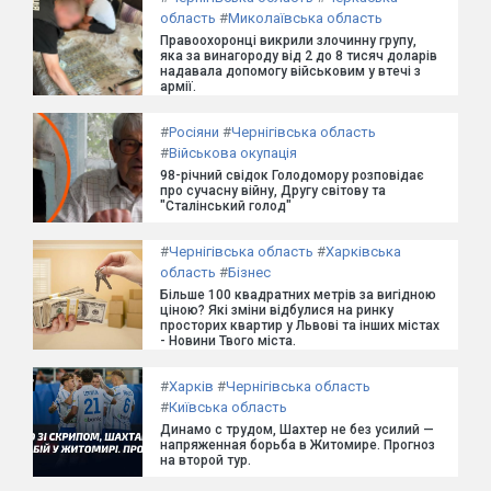
область
#
Миколаївська область
Правоохоронці викрили злочинну групу,
яка за винагороду від 2 до 8 тисяч доларів
надавала допомогу військовим у втечі з
армії.
#
Росіяни
#
Чернігівська область
#
Військова окупація
98-річний свідок Голодомору розповідає
про сучасну війну, Другу світову та
"Сталінський голод"
#
Чернігівська область
#
Харківська
область
#
Бізнес
Більше 100 квадратних метрів за вигідною
ціною? Які зміни відбулися на ринку
просторих квартир у Львові та інших містах
- Новини Твого міста.
#
Харків
#
Чернігівська область
#
Київська область
Динамо с трудом, Шахтер не без усилий —
напряженная борьба в Житомире. Прогноз
на второй тур.