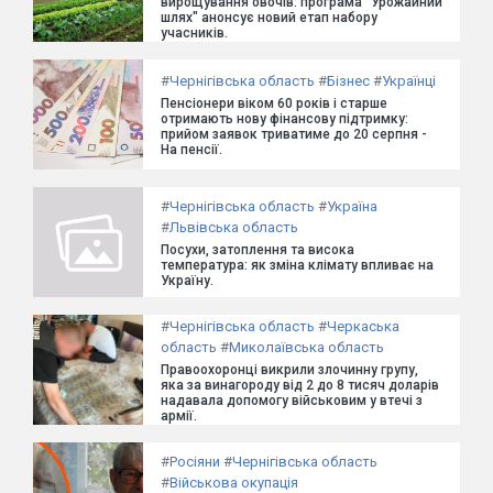
вирощування овочів: програма "Урожайний
шлях" анонсує новий етап набору
учасників.
#
Чернігівська область
#
Бізнес
#
Українці
Пенсіонери віком 60 років і старше
отримають нову фінансову підтримку:
прийом заявок триватиме до 20 серпня -
На пенсії.
#
Чернігівська область
#
Україна
#
Львівська область
Посухи, затоплення та висока
температура: як зміна клімату впливає на
Україну.
#
Чернігівська область
#
Черкаська
область
#
Миколаївська область
Правоохоронці викрили злочинну групу,
яка за винагороду від 2 до 8 тисяч доларів
надавала допомогу військовим у втечі з
армії.
#
Росіяни
#
Чернігівська область
#
Військова окупація