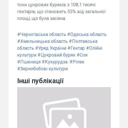
тонн цукрових буряків з 108,1 тисячі
гектарів, що становить 55% від загальної
площі, що була засіяна.
#
Чернігівська область
#
Одеська область
#
Хмельницька область
#
Полтавська
область
#
Уряд України
#
Гектар
#
Олійні
культури
#
Цукровий буряк
#
Соя
#
Пшениця
#
Кукурудза.
#
Ріпак
#
Зернобобові культури
Інші публікації