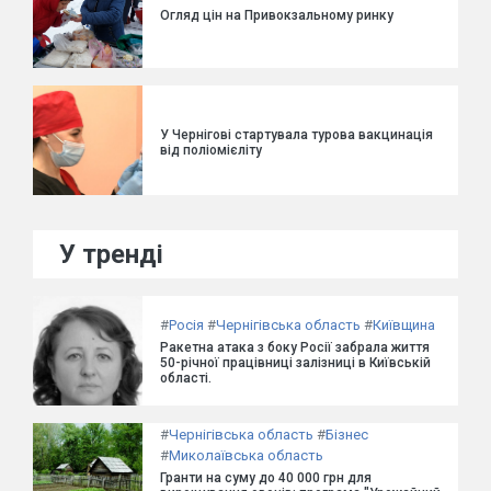
Огляд цін на Привокзальному ринку
У Чернігові стартувала турова вакцинація
від поліомієліту
У тренді
#
Росія
#
Чернігівська область
#
Київщина
Ракетна атака з боку Росії забрала життя
50-річної працівниці залізниці в Київській
області.
#
Чернігівська область
#
Бізнес
#
Миколаївська область
Гранти на суму до 40 000 грн для