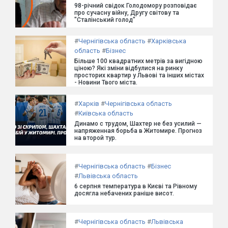
98-річний свідок Голодомору розповідає
про сучасну війну, Другу світову та
"Сталінський голод"
#
Чернігівська область
#
Харківська
область
#
Бізнес
Більше 100 квадратних метрів за вигідною
ціною? Які зміни відбулися на ринку
просторих квартир у Львові та інших містах
- Новини Твого міста.
#
Харків
#
Чернігівська область
#
Київська область
Динамо с трудом, Шахтер не без усилий —
напряженная борьба в Житомире. Прогноз
на второй тур.
#
Чернігівська область
#
Бізнес
#
Львівська область
6 серпня температура в Києві та Рівному
досягла небачених раніше висот.
#
Чернігівська область
#
Львівська