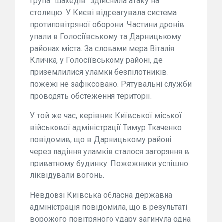
Група "шахедів" здійснила атаку на
столицю. У Києві відреагувала система
протиповітряної оборони. Частини дронів
упали в Голосіївському та Дарницькому
районах міста. За словами мера Віталія
Кличка, у Голосіївському районі, де
приземлилися уламки безпілотників,
пожежі не зафіксовано. Рятувальні служби
проводять обстеження території.
У той же час, керівник Київської міської
військової адміністрації Тимур Ткаченко
повідомив, що в Дарницькому районі
через падіння уламків сталося загоряння в
приватному будинку. Пожежники успішно
ліквідували вогонь.
Невдовзі Київська обласна державна
адміністрація повідомила, що в результаті
ворожого повітряного удару загинула одна