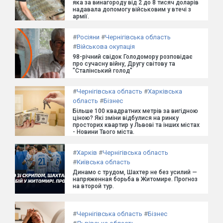
яка за винагороду від 2 до 8 тисяч доларів
надавала допомогу військовим у втечі з
армії.
#
Росіяни
#
Чернігівська область
#
Військова окупація
98-річний свідок Голодомору розповідає
про сучасну війну, Другу світову та
"Сталінський голод"
#
Чернігівська область
#
Харківська
область
#
Бізнес
Більше 100 квадратних метрів за вигідною
ціною? Які зміни відбулися на ринку
просторих квартир у Львові та інших містах
- Новини Твого міста.
#
Харків
#
Чернігівська область
#
Київська область
Динамо с трудом, Шахтер не без усилий —
напряженная борьба в Житомире. Прогноз
на второй тур.
#
Чернігівська область
#
Бізнес