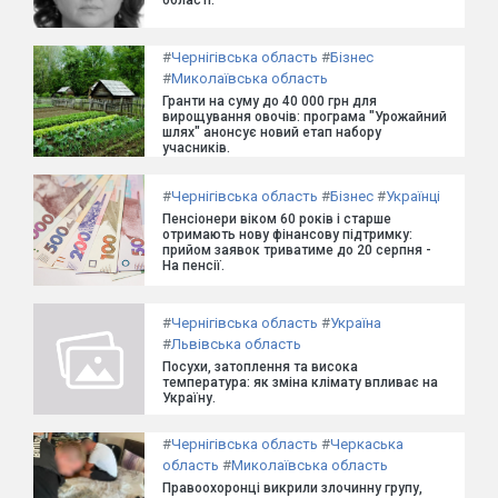
області.
#
Чернігівська область
#
Бізнес
#
Миколаївська область
Гранти на суму до 40 000 грн для
вирощування овочів: програма "Урожайний
шлях" анонсує новий етап набору
учасників.
#
Чернігівська область
#
Бізнес
#
Українці
Пенсіонери віком 60 років і старше
отримають нову фінансову підтримку:
прийом заявок триватиме до 20 серпня -
На пенсії.
#
Чернігівська область
#
Україна
#
Львівська область
Посухи, затоплення та висока
температура: як зміна клімату впливає на
Україну.
#
Чернігівська область
#
Черкаська
область
#
Миколаївська область
Правоохоронці викрили злочинну групу,