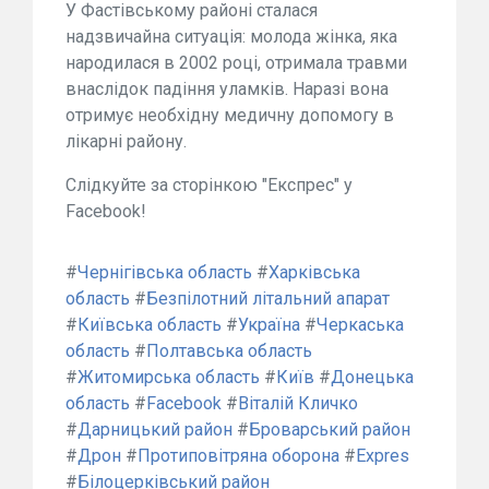
У Фастівському районі сталася
надзвичайна ситуація: молода жінка, яка
народилася в 2002 році, отримала травми
внаслідок падіння уламків. Наразі вона
отримує необхідну медичну допомогу в
лікарні району.
Слідкуйте за сторінкою "Експрес" у
Facebook!
#
Чернігівська область
#
Харківська
область
#
Безпілотний літальний апарат
#
Київська область
#
Україна
#
Черкаська
область
#
Полтавська область
#
Житомирська область
#
Київ
#
Донецька
область
#
Facebook
#
Віталій Кличко
#
Дарницький район
#
Броварський район
#
Дрон
#
Протиповітряна оборона
#
Expres
#
Білоцерківський район