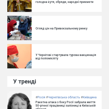
голодна кутя, обряди, народні прикмети
Огляд цін на Привокзальному ринку
У Чернігові стартувала турова вакцинація
від поліомієліту
У тренді
#
Росія
#
Чернігівська область
#
Київщина
Ракетна атака з боку Росії забрала життя
50-річної працівниці залізниці в Київській