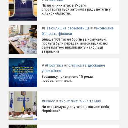
Після нічних атак в Україні
спостерігається затримка ряду потягів у
кількох областях.
#
Навколишнє середовище
#
#
економіка,
бізнес та фінанси
Більше 108 тисяч боргів за комунальні
послуги були передані виконавцям: які
саме платежі викликають найбільші
затримки?
#
#
Політика
#
політика та державне
управління
Зраднику призначено 15 років
позбавлення волі.
#
Бізнес
#
#
конфлікт, війна та мир
Чи стоятимуть депутати на захисті неба
Чернігова?