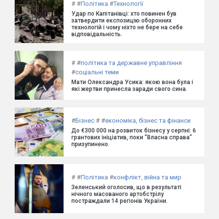
#
#
Політика
#
Технології
Удар по Капітанівці: хто повинен був
затвердити експозицію оборонних
технологій і чому ніхто не бере на себе
відповідальність.
#
#
політика та державне управління
#
соціальні теми
Мати Олександра Усика: якою вона була і
які жертви принесла заради свого сина.
#
Бізнес
#
#
економіка, бізнес та фінанси
До €300 000 на розвиток бізнесу у серпні: 6
грантових ініціатив, поки "Власна справа"
призупинено.
#
#
Політика
#
конфлікт, війна та мир
Зеленський оголосив, що в результаті
нічного масованого артобстрілу
постраждали 14 регіонів України.