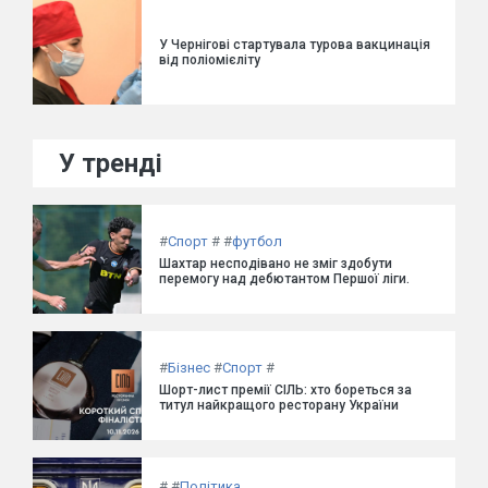
У Чернігові стартувала турова вакцинація
від поліомієліту
У тренді
#
Спорт
#
#
футбол
Шахтар несподівано не зміг здобути
перемогу над дебютантом Першої ліги.
#
Бізнес
#
Спорт
#
Шорт-лист премії СІЛЬ: хто бореться за
титул найкращого ресторану України
#
#
Політика