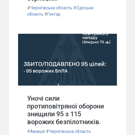
#
Чернігівська область
#
Одеська
область
#
Гектар
Уночі сили
протиповітряної оборони
знищили 95 з 115
ворожих безпілотників.
#
Авіація
#
Чернігівська область