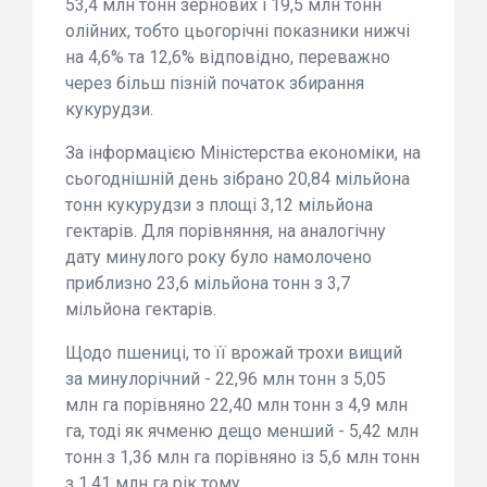
53,4 млн тонн зернових і 19,5 млн тонн
олійних, тобто цьогорічні показники нижчі
на 4,6% та 12,6% відповідно, переважно
через більш пізній початок збирання
кукурудзи.
За інформацією Міністерства економіки, на
сьогоднішній день зібрано 20,84 мільйона
тонн кукурудзи з площі 3,12 мільйона
гектарів. Для порівняння, на аналогічну
дату минулого року було намолочено
приблизно 23,6 мільйона тонн з 3,7
мільйона гектарів.
Щодо пшениці, то її врожай трохи вищий
за минулорічний - 22,96 млн тонн з 5,05
млн га порівняно 22,40 млн тонн з 4,9 млн
га, тоді як ячменю дещо менший - 5,42 млн
тонн з 1,36 млн га порівняно із 5,6 млн тонн
з 1,41 млн га рік тому.