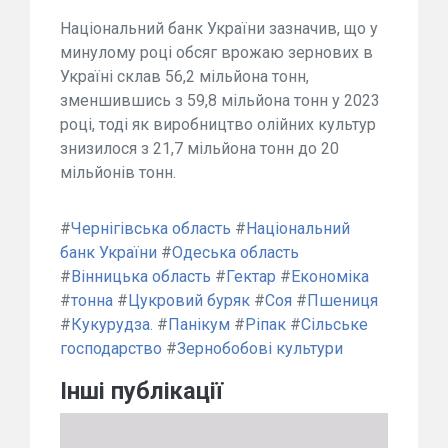
Національний банк України зазначив, що у
минулому році обсяг врожаю зернових в
Україні склав 56,2 мільйона тонн,
зменшившись з 59,8 мільйона тонн у 2023
році, тоді як виробництво олійних культур
знизилося з 21,7 мільйона тонн до 20
мільйонів тонн.
#
Чернігівська область
#
Національний
банк України
#
Одеська область
#
Вінницька область
#
Гектар
#
Економіка
#
тонна
#
Цукровий буряк
#
Соя
#
Пшениця
#
Кукурудза.
#
Панікум
#
Ріпак
#
Сільське
господарство
#
Зернобобові культури
Інші публікації