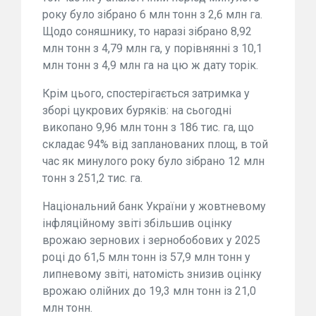
року було зібрано 6 млн тонн з 2,6 млн га.
Щодо соняшнику, то наразі зібрано 8,92
млн тонн з 4,79 млн га, у порівнянні з 10,1
млн тонн з 4,9 млн га на цю ж дату торік.
Крім цього, спостерігається затримка у
зборі цукрових буряків: на сьогодні
викопано 9,96 млн тонн з 186 тис. га, що
складає 94% від запланованих площ, в той
час як минулого року було зібрано 12 млн
тонн з 251,2 тис. га.
Національний банк України у жовтневому
інфляційному звіті збільшив оцінку
врожаю зернових і зернобобових у 2025
році до 61,5 млн тонн із 57,9 млн тонн у
липневому звіті, натомість знизив оцінку
врожаю олійних до 19,3 млн тонн із 21,0
млн тонн.