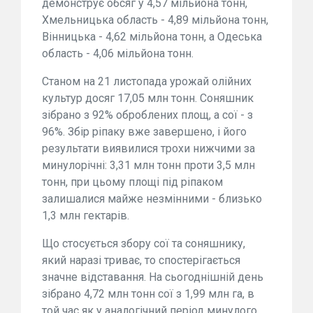
демонструє обсяг у 4,57 мільйона тонн,
Хмельницька область - 4,89 мільйона тонн,
Вінницька - 4,62 мільйона тонн, а Одеська
область - 4,06 мільйона тонн.
Станом на 21 листопада урожай олійних
культур досяг 17,05 млн тонн. Соняшник
зібрано з 92% оброблених площ, а сої - з
96%. Збір ріпаку вже завершено, і його
результати виявилися трохи нижчими за
минулорічні: 3,31 млн тонн проти 3,5 млн
тонн, при цьому площі під ріпаком
залишалися майже незмінними - близько
1,3 млн гектарів.
Що стосується збору сої та соняшнику,
який наразі триває, то спостерігається
значне відставання. На сьогоднішній день
зібрано 4,72 млн тонн сої з 1,99 млн га, в
той час як у аналогічний період минулого