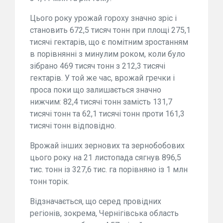
Цього року урожай гороху значно зріс і
становить 672,5 тисяч тонн при площі 275,1
тисячі гектарів, що є помітним зростанням
в порівнянні з минулим роком, коли було
зібрано 469 тисяч тонн з 212,3 тисячі
гектарів. У той же час, врожай гречки і
проса поки що залишається значно
нижчим: 82,4 тисячі тонн замість 131,7
тисячі тонн та 62,1 тисячі тонн проти 161,3
тисячі тонн відповідно.
Врожай інших зернових та зернобобових
цього року на 21 листопада сягнув 896,5
тис. тонн із 327,6 тис. га порівняно із 1 млн
тонн торік.
Відзначається, що серед провідних
регіонів, зокрема, Чернігівська область