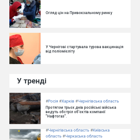
Огляд цін на Привокзальному ринку
У Чернігові стартувала турова вакцинація
від поліомієліту
У тренді
#
Росія
#
Харків
#
Чернігівська область
Протягом трьох днів російські війська
ведуть обстріл об'єктів компанії
"Нафтогаз".
#
Чернігівська область
#
Київська
область
#
Черкаська область