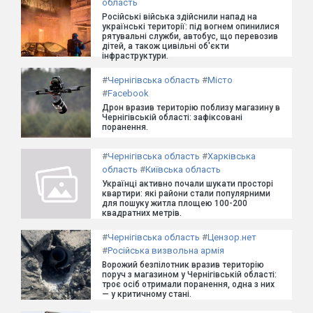
область
Російські війська здійснили напад на
українські території: під вогнем опинилися
рятувальні служби, автобус, що перевозив
дітей, а також цивільні об'єкти
інфраструктури.
#
Чернігівська область
#
Місто
#
Facebook
Дрон вразив територію поблизу магазину в
Чернігівській області: зафіксовані
поранення.
#
Чернігівська область
#
Харківська
область
#
Київська область
Українці активно почали шукати просторі
квартири: які райони стали популярними
для пошуку житла площею 100-200
квадратних метрів.
#
Чернігівська область
#
Цензор.нет
#
Російська визвольна армія
Ворожий безпілотник вразив територію
поруч з магазином у Чернігівській області:
троє осіб отримали поранення, одна з них
— у критичному стані.