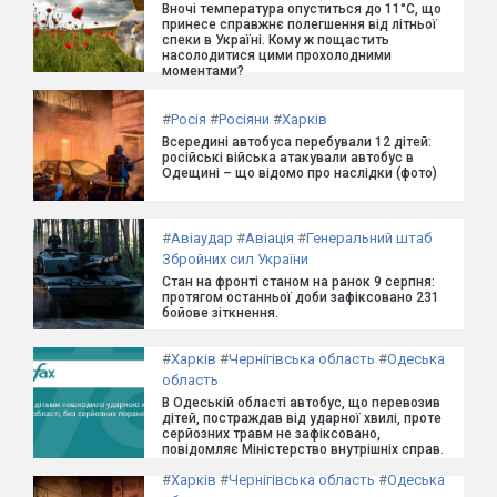
Вночі температура опуститься до 11°C, що
принесе справжнє полегшення від літньої
спеки в Україні. Кому ж пощастить
насолодитися цими прохолодними
моментами?
#
Росія
#
Росіяни
#
Харків
Всередині автобуса перебували 12 дітей:
російські війська атакували автобус в
Одещині – що відомо про наслідки (фото)
#
Авіаудар
#
Авіація
#
Генеральний штаб
Збройних сил України
Стан на фронті станом на ранок 9 серпня:
протягом останньої доби зафіксовано 231
бойове зіткнення.
#
Харків
#
Чернігівська область
#
Одеська
область
В Одеській області автобус, що перевозив
дітей, постраждав від ударної хвилі, проте
серйозних травм не зафіксовано,
повідомляє Міністерство внутрішніх справ.
#
Харків
#
Чернігівська область
#
Одеська