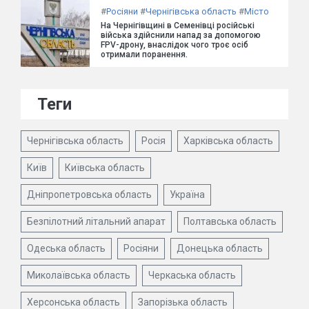
#
Росіяни
#
Чернігівська область
#
Місто
На Чернігівщині в Семенівці російські
війська здійснили напад за допомогою
FPV-дрону, внаслідок чого троє осіб
отримали поранення.
Теги
Чернігівська область
Росія
Харківська область
Київ
Київська область
Дніпропетровська область
Україна
Безпілотний літальний апарат
Полтавська область
Одеська область
Росіяни
Донецька область
Миколаївська область
Черкаська область
Херсонська область
Запорізька область