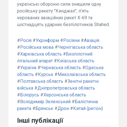
українські оборонні сили знищили одну
російську ракету "Кинджал", п’ять
керованих авіаційних ракет Х-69 та
шістнадцять ударних безпілотників Shahed.
#
Росія
#
Укрінформ
#
Росіяни
#
Авіація
#
Російська мова
#
Чернігівська область
#
Харківська область
#
Безпілотний
літальний апарат
#
Київська область
#
Україна
#
Черкаська область
#
Одеська
область
#
Курськ
#
Миколаївська область
#
Полтавська область
#
Зенітні ракетні
війська
#
Дніпропетровська область
#
Білорусь
#
Херсонська область
#
Володимир Зеленський
#
Балістична
ракета
#
Брянськ
#
Дрон
#
Китай (регіон)
Інші публікації