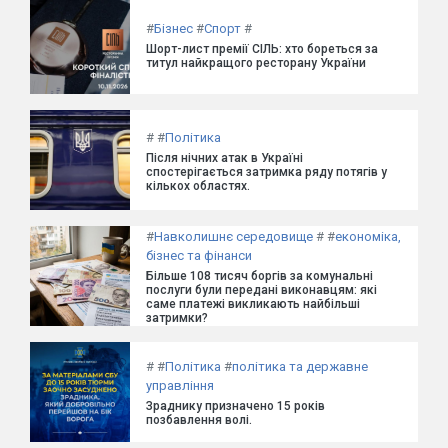
#
Бізнес
#
Спорт
#
Шорт-лист премії СІЛЬ: хто бореться за
титул найкращого ресторану України
#
#
Політика
Після нічних атак в Україні
спостерігається затримка ряду потягів у
кількох областях.
#
Навколишнє середовище
#
#
економіка,
бізнес та фінанси
Більше 108 тисяч боргів за комунальні
послуги були передані виконавцям: які
саме платежі викликають найбільші
затримки?
#
#
Політика
#
політика та державне
управління
Зраднику призначено 15 років
позбавлення волі.