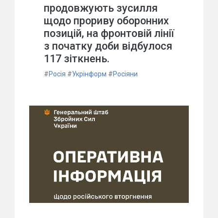
продовжують зусилля
щодо прориву оборонних
позицій, на фронтовій лінії
з початку доби відбулося
117 зіткнень.
#
Росія
#
Укрінформ
#
Росіяни