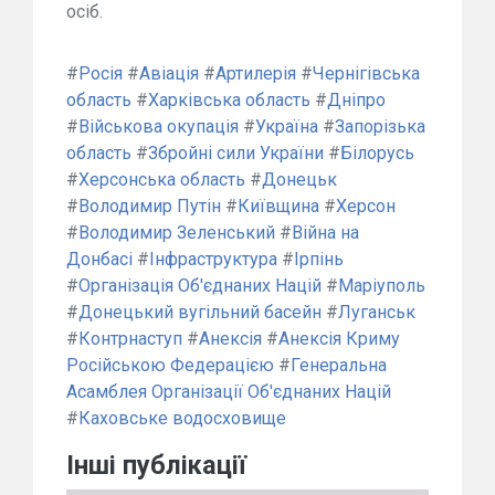
осіб.
#
Росія
#
Авіація
#
Артилерія
#
Чернігівська
область
#
Харківська область
#
Дніпро
#
Військова окупація
#
Україна
#
Запорізька
область
#
Збройні сили України
#
Білорусь
#
Херсонська область
#
Донецьк
#
Володимир Путін
#
Київщина
#
Херсон
#
Володимир Зеленський
#
Війна на
Донбасі
#
Інфраструктура
#
Ірпінь
#
Організація Об'єднаних Націй
#
Маріуполь
#
Донецький вугільний басейн
#
Луганськ
#
Контрнаступ
#
Анексія
#
Анексія Криму
Російською Федерацією
#
Генеральна
Асамблея Організації Об'єднаних Націй
#
Каховське водосховище
Інші публікації