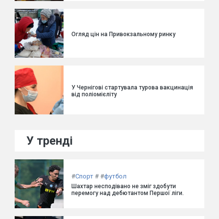
Огляд цін на Привокзальному ринку
У Чернігові стартувала турова вакцинація
від поліомієліту
У тренді
#
Спорт
#
#
футбол
Шахтар несподівано не зміг здобути
перемогу над дебютантом Першої ліги.