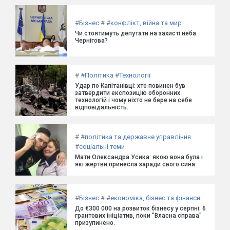
#
Бізнес
#
#
конфлікт, війна та мир
Чи стоятимуть депутати на захисті неба
Чернігова?
#
#
Політика
#
Технології
Удар по Капітанівці: хто повинен був
затвердити експозицію оборонних
технологій і чому ніхто не бере на себе
відповідальність.
#
#
політика та державне управління
#
соціальні теми
Мати Олександра Усика: якою вона була і
які жертви принесла заради свого сина.
#
Бізнес
#
#
економіка, бізнес та фінанси
До €300 000 на розвиток бізнесу у серпні: 6
грантових ініціатив, поки "Власна справа"
призупинено.