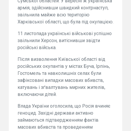
Сумської областей. У вересні ж українська
армія, здійснивши швидкий контрнаступ,
звільнила майже всю територію
Харківської області, що була під окупацією.
11 листопада українські військові успішно
звільнили Херсон, витіснивши звідти
російські війська.
Після визволення Київської області від
російських окупантів у містах Буча, Ірпінь,
Гостомель та навколишніх селах були
зафіксовані випадки масових вбивств,
катувань і зґвалтувань мирних жителів,
включаючи дітей.
Влада України оголосила, що Росія вчиняє
геноцид. Західні держави активно
займаються підтвердженням фактів
масових вбивств та проведенням