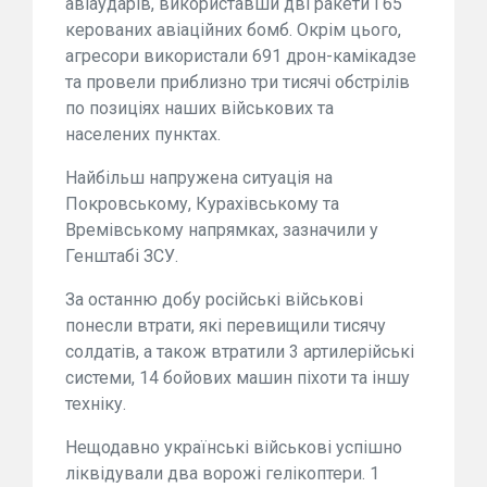
авіаударів, використавши дві ракети і 65
керованих авіаційних бомб. Окрім цього,
агресори використали 691 дрон-камікадзе
та провели приблизно три тисячі обстрілів
по позиціях наших військових та
населених пунктах.
Найбільш напружена ситуація на
Покровському, Курахівському та
Времівському напрямках, зазначили у
Генштабі ЗСУ.
За останню добу російські військові
понесли втрати, які перевищили тисячу
солдатів, а також втратили 3 артилерійські
системи, 14 бойових машин піхоти та іншу
техніку.
Нещодавно українські військові успішно
ліквідували два ворожі гелікоптери. 1