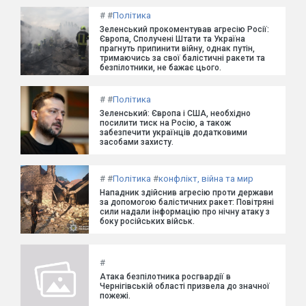
#
#
Політика
Зеленський прокоментував агресію Росії:
Європа, Сполучені Штати та Україна
прагнуть припинити війну, однак путін,
тримаючись за свої балістичні ракети та
безпілотники, не бажає цього.
#
#
Політика
Зеленський: Європа і США, необхідно
посилити тиск на Росію, а також
забезпечити українців додатковими
засобами захисту.
#
#
Політика
#
конфлікт, війна та мир
Нападник здійснив агресію проти держави
за допомогою балістичних ракет: Повітряні
сили надали інформацію про нічну атаку з
боку російських військ.
#
Атака безпілотника росгвардії в
Чернігівській області призвела до значної
пожежі.