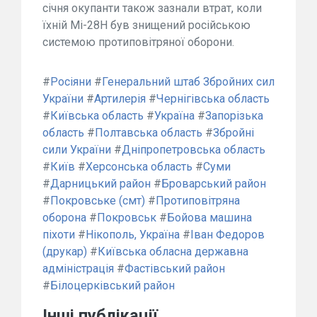
січня окупанти також зазнали втрат, коли
їхній Мі-28Н був знищений російською
системою протиповітряної оборони.
#
Росіяни
#
Генеральний штаб Збройних сил
України
#
Артилерія
#
Чернігівська область
#
Київська область
#
Україна
#
Запорізька
область
#
Полтавська область
#
Збройні
сили України
#
Дніпропетровська область
#
Київ
#
Херсонська область
#
Суми
#
Дарницький район
#
Броварський район
#
Покровське (смт)
#
Протиповітряна
оборона
#
Покровськ
#
Бойова машина
піхоти
#
Нікополь, Україна
#
Іван Федоров
(друкар)
#
Київська обласна державна
адміністрація
#
Фастівський район
#
Білоцерківський район
Інші публікації