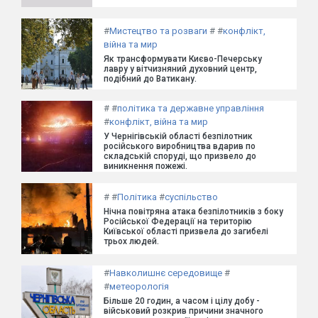
#
Мистецтво та розваги
#
#
конфлікт,
війна та мир
Як трансформувати Києво-Печерську
лавру у вітчизняний духовний центр,
подібний до Ватикану.
#
#
політика та державне управління
#
конфлікт, війна та мир
У Чернігівській області безпілотник
російського виробництва вдарив по
складській споруді, що призвело до
виникнення пожежі.
#
#
Політика
#
суспільство
Нічна повітряна атака безпілотників з боку
Російської Федерації на територію
Київської області призвела до загибелі
трьох людей.
#
Навколишнє середовище
#
#
метеорологія
Більше 20 годин, а часом і цілу добу -
військовий розкрив причини значного