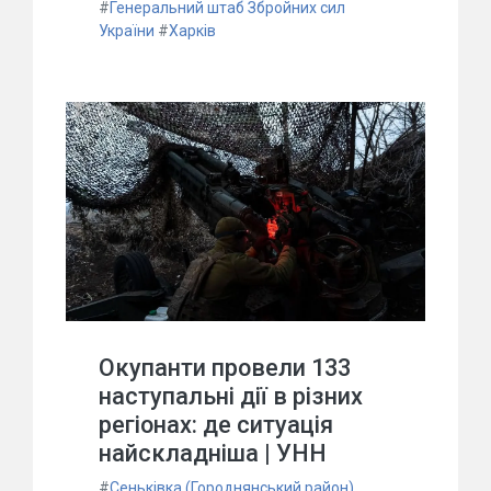
#
Генеральний штаб Збройних сил
України
#
Харків
Окупанти провели 133
наступальні дії в різних
регіонах: де ситуація
найскладніша | УНН
#
Сеньківка (Городнянський район)