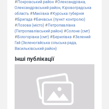
#
Покровський район
#
Олександрівка,
Олександрівський район, Кіровоградська
область
#
Макіївка
#
Курська губернія
#
Бригада
#
Бачівськ (пункт контролю)
#
Лозова (місто)
#
Петропавлівка
(Петропавлівський район)
#
Солоне (смт)
#
Білогорівка (смт)
#
Берилівка
#
Зелений
Гай (Зеленогайська сільська рада,
Васильківський район)
Інші публікації