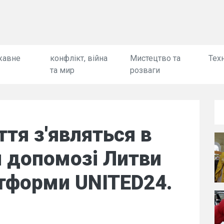
жавне
конфлікт, війна
Мистецтво та
Техн
та мир
розваги
ття з'являться в
и допомозі Литви
атформи UNITED24.