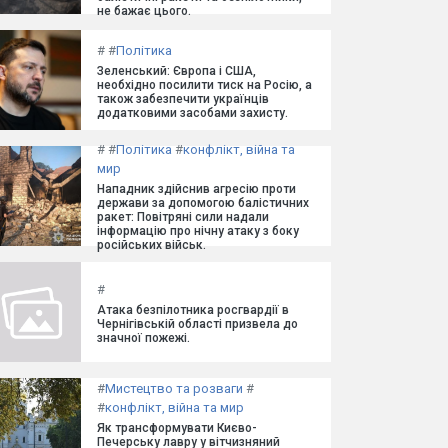
не бажає цього.
#
#
Політика
Зеленський: Європа і США,
необхідно посилити тиск на Росію, а
також забезпечити українців
додатковими засобами захисту.
#
#
Політика
#
конфлікт, війна та
мир
Нападник здійснив агресію проти
держави за допомогою балістичних
ракет: Повітряні сили надали
інформацію про нічну атаку з боку
російських військ.
#
Атака безпілотника росгвардії в
Чернігівській області призвела до
значної пожежі.
#
Мистецтво та розваги
#
#
конфлікт, війна та мир
Як трансформувати Києво-
Печерську лавру у вітчизняний