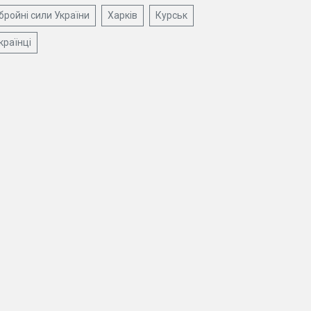
бройні сили України
Харків
Курськ
країнці