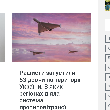
Ч
Х
Д
Б
Рашисти запустили
П
53 дрони по території
України. В яких
Р
регіонах діяла
М
система
Х
протиповітряної