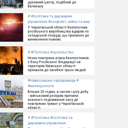
духовний центр, подібний до
Ватикану.
#
#
політика та державне
управління
#
конфлікт, війна та мир
У Чернігівській області безпілотник
російського виробництва вдарив по
складській споруді, що призвело до
виникнення пожежі.
#
#
Політика
#
суспільство
Нічна повітряна атака безпілотників
з боку Російської Федерації на
територію Київської області
призвела до загибелі трьох людей.
#
Навколишнє середовище
#
#
метеорологія
Більше 20 годин, а часом і цілу добу
- військовий розкрив причини
значного подовження часу дії
повітряних тривог у Чернігівській
області.
#
#
Політика
#
політика та
державне управління