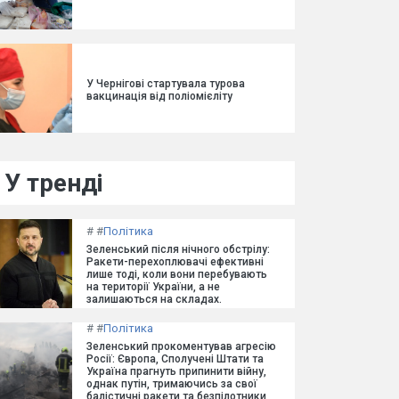
У Чернігові стартувала турова
вакцинація від поліомієліту
У тренді
#
#
Політика
Зеленський після нічного обстрілу:
Ракети-перехоплювачі ефективні
лише тоді, коли вони перебувають
на території України, а не
залишаються на складах.
#
#
Політика
Зеленський прокоментував агресію
Росії: Європа, Сполучені Штати та
Україна прагнуть припинити війну,
однак путін, тримаючись за свої
балістичні ракети та безпілотники,