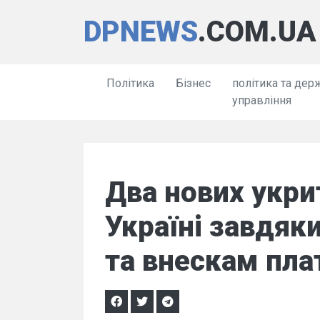
DPNEWS
.COM.UA
Політика
Бізнес
політика та дер
управління
Два нових укри
Україні завдяк
та внескам пл