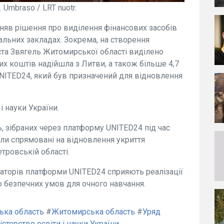
 Umbraso / LRT nuotr.
йняв рішення про виділення фінансових засобів
альних закладах. Зокрема, на створення
іста Звягель Житомирської області виділено
их коштів надійшла з Литви, а також більше 4,7
NITED24, який був призначений для відновлення
і науки України.
ь, зібраних через платформу UNITED24 під час
були спрямовані на відновлення укриття
ровській області.
аторів платформи UNITED24 сприяють реалізації
 безпечних умов для очного навчання.
ька область
#
Житомирська область
#
Уряд
істерство освіти і науки України