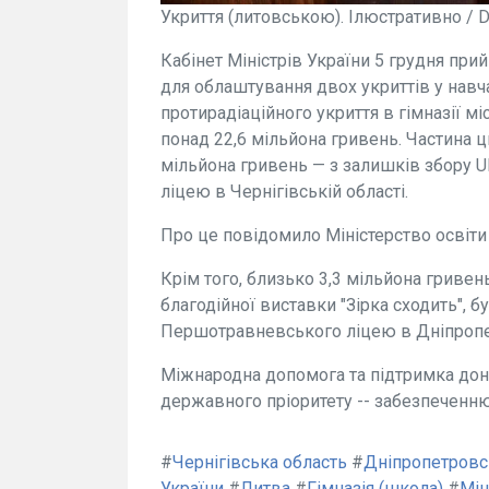
Укриття (литовською). Ілюстративно / D.
Кабінет Міністрів України 5 грудня при
для облаштування двох укриттів у навч
протирадіаційного укриття в гімназії м
понад 22,6 мільйона гривень. Частина ц
мільйона гривень — з залишків збору U
ліцею в Чернігівській області.
Про це повідомило Міністерство освіти 
Крім того, близько 3,3 мільйона гривен
благодійної виставки "Зірка сходить", 
Першотравневського ліцею в Дніпропет
Міжнародна допомога та підтримка дон
державного пріоритету -- забезпеченню
#
Чернігівська область
#
Дніпропетровс
України
#
Литва
#
Гімназія (школа)
#
Мін