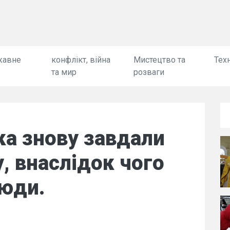
жавне
конфлікт, війна
Мистецтво та
Техн
та мир
розваги
ка знову завдали
, внаслідок чого
юди.