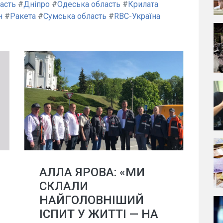
асть
#
Дніпро
#
Одеська область
#
Крилата
н
#
Ракета
#
Сумська область
#
RBC-Україна
АЛЛА ЯРОВА: «МИ
СКЛАЛИ
НАЙГОЛОВНІШИЙ
ІСПИТ У ЖИТТІ — НА