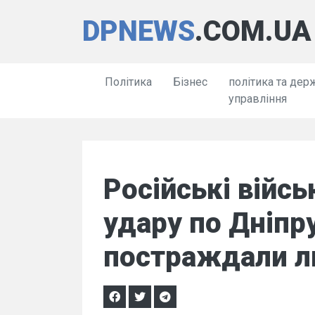
DPNEWS
.COM.UA
Політика
Бізнес
політика та дер
управління
Російські війсь
удару по Дніпру
постраждали л