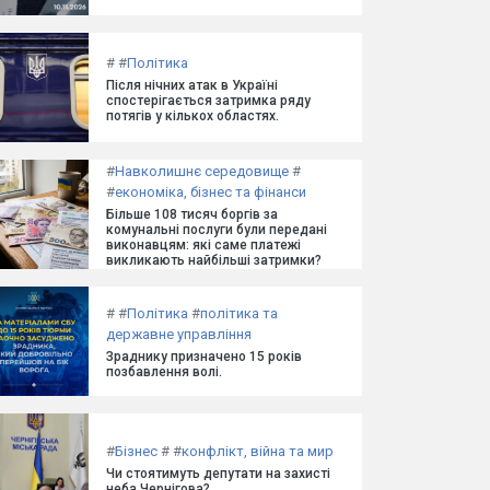
#
#
Політика
Після нічних атак в Україні
спостерігається затримка ряду
потягів у кількох областях.
#
Навколишнє середовище
#
#
економіка, бізнес та фінанси
Більше 108 тисяч боргів за
комунальні послуги були передані
виконавцям: які саме платежі
викликають найбільші затримки?
#
#
Політика
#
політика та
державне управління
Зраднику призначено 15 років
позбавлення волі.
#
Бізнес
#
#
конфлікт, війна та мир
Чи стоятимуть депутати на захисті
неба Чернігова?