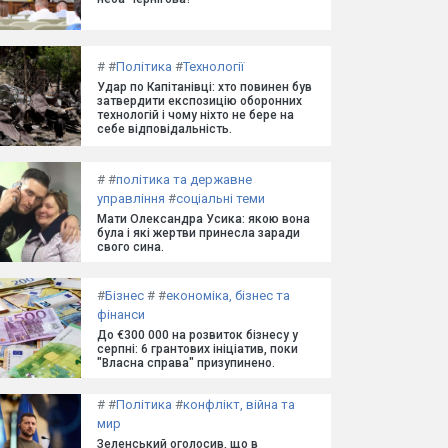
#
#
Політика
#
Технології
Удар по Капітанівці: хто повинен був
затвердити експозицію оборонних
технологій і чому ніхто не бере на
себе відповідальність.
#
#
політика та державне
управління
#
соціальні теми
Мати Олександра Усика: якою вона
була і які жертви принесла заради
свого сина.
#
Бізнес
#
#
економіка, бізнес та
фінанси
До €300 000 на розвиток бізнесу у
серпні: 6 грантових ініціатив, поки
"Власна справа" призупинено.
#
#
Політика
#
конфлікт, війна та
мир
Зеленський оголосив, що в