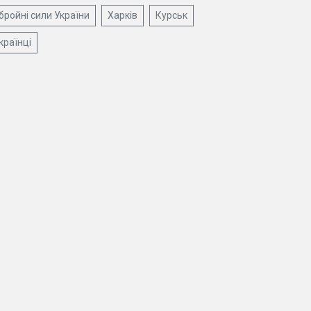
бройні сили України
Харків
Курськ
країнці