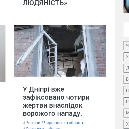
ЛЮДЯНІСТЬ»
Ч
Х
Д
Б
У Дніпрі вже
П
зафіксовано чотири
Р
жертви внаслідок
ворожого нападу.
М
#
Росіяни
#
Чернігівська область
Х
#
Харківська область