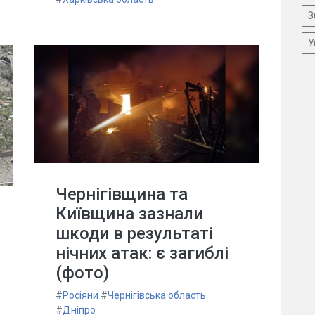
З
У
Чернігівщина та
Київщина зазнали
шкоди в результаті
нічних атак: є загиблі
(фото)
#
Росіяни
#
Чернігівська область
#
Дніпро