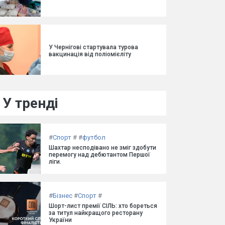
У Чернігові стартувала турова
вакцинація від поліомієліту
У тренді
#
Спорт
#
#
футбол
Шахтар несподівано не зміг здобути
перемогу над дебютантом Першої
ліги.
#
Бізнес
#
Спорт
#
Шорт-лист премії СІЛЬ: хто бореться
за титул найкращого ресторану
України