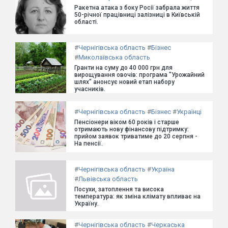
Ракетна атака з боку Росії забрала життя
50-річної працівниці залізниці в Київській
області.
#
Чернігівська область
#
Бізнес
#
Миколаївська область
Гранти на суму до 40 000 грн для
вирощування овочів: програма "Урожайний
шлях" анонсує новий етап набору
учасників.
#
Чернігівська область
#
Бізнес
#
Українці
Пенсіонери віком 60 років і старше
отримають нову фінансову підтримку:
прийом заявок триватиме до 20 серпня -
На пенсії.
#
Чернігівська область
#
Україна
#
Львівська область
Посухи, затоплення та висока
температура: як зміна клімату впливає на
Україну.
#
Чернігівська область
#
Черкаська