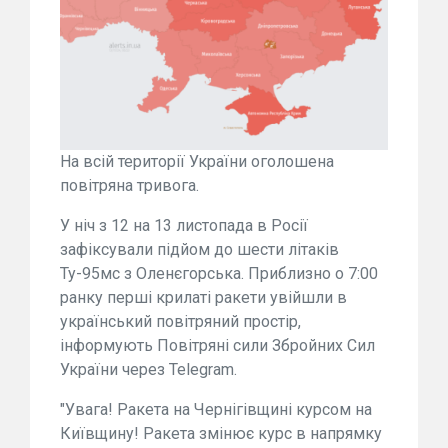
На всій території України оголошена
повітряна тривога.
У ніч з 12 на 13 листопада в Росії
зафіксували підйом до шести літаків
Ту-95мс з Оленєгорська. Приблизно о 7:00
ранку перші крилаті ракети увійшли в
український повітряний простір,
інформують Повітряні сили Збройних Сил
України через Telegram.
"Увага! Ракета на Чернігівщині курсом на
Київщину! Ракета змінює курс в напрямку