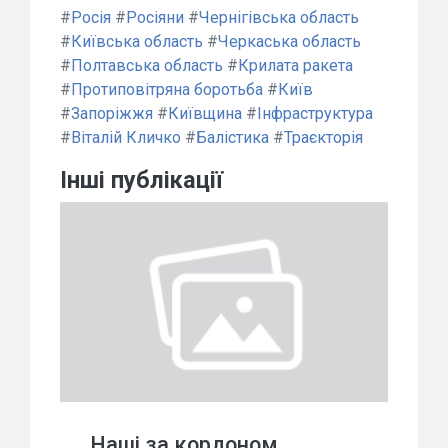
#
Росія
#
Росіяни
#
Чернігівська область
#
Київська область
#
Черкаська область
#
Полтавська область
#
Крилата ракета
#
Протиповітряна боротьба
#
Київ
#
Запоріжжя
#
Київщина
#
Інфраструктура
#
Віталій Кличко
#
Балістика
#
Траєкторія
Інші публікації
Наші за кордоном