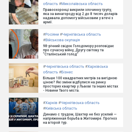
область
#
Миколаївська область
Правоохоронці викрили злочинну групу,
яка за винагороду від 2 до 8 тисяч доларів
надавала допомогу військовим у втечі з
армії.
#
Росіяни
#
Чернігівська область
#
Військова окупація
98-річний свідок Голодомору розповідає
про сучасну війну, Другу світову та
"Сталінський голод"
#
Чернігівська область
#
Харківська
область
#
Бізнес
Більше 100 квадратних метрів за вигідною
ціною? Які зміни відбулися на ринку
просторих квартир у Львові та інших містах
- Новини Твого міста.
#
Харків
#
Чернігівська область
#
Київська область
Динамо с трудом, Шахтер не без усилий —
напряженная борьба в Житомире. Прогноз
на второй тур.