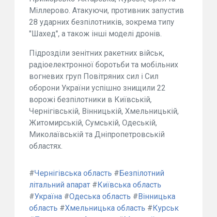
Міллерово. Атакуючи, противник запустив
28 ударних безпілотників, зокрема типу
"Шахед", а також інші моделі дронів.
Підрозділи зенітних ракетних військ,
радіоелектронної боротьби та мобільних
вогневих груп Повітряних сил і Сил
оборони України успішно знищили 22
ворожі безпілотники в Київській,
Чернігівській, Вінницькій, Хмельницькій,
Житомирській, Сумській, Одеській,
Миколаївській та Дніпропетровській
областях.
#
Чернігівська область
#
Безпілотний
літальний апарат
#
Київська область
#
Україна
#
Одеська область
#
Вінницька
область
#
Хмельницька область
#
Курськ