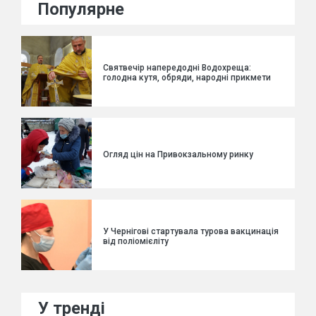
Популярне
Святвечір напередодні Водохреща:
голодна кутя, обряди, народні прикмети
Огляд цін на Привокзальному ринку
У Чернігові стартувала турова вакцинація
від поліомієліту
У тренді