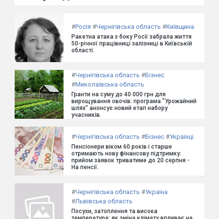
#
Росія
#
Чернігівська область
#
Київщина
Ракетна атака з боку Росії забрала життя
50-річної працівниці залізниці в Київській
області.
#
Чернігівська область
#
Бізнес
#
Миколаївська область
Гранти на суму до 40 000 грн для
вирощування овочів: програма "Урожайний
шлях" анонсує новий етап набору
учасників.
#
Чернігівська область
#
Бізнес
#
Українці
Пенсіонери віком 60 років і старше
отримають нову фінансову підтримку:
прийом заявок триватиме до 20 серпня -
На пенсії.
#
Чернігівська область
#
Україна
#
Львівська область
Посухи, затоплення та висока
температура: як зміна клімату впливає на