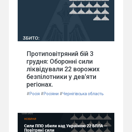
Протиповітряний бій 3
грудня: Оборонні сили
ліквідували 22 ворожих
безпілотники у дев'яти
регіонах.
#
Росія
#
Росіяни
#
Чернігівська область