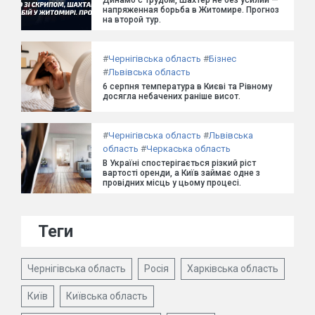
Динамо с трудом, Шахтер не без усилий —
напряженная борьба в Житомире. Прогноз
на второй тур.
#
Чернігівська область
#
Бізнес
#
Львівська область
6 серпня температура в Києві та Рівному
досягла небачених раніше висот.
#
Чернігівська область
#
Львівська
область
#
Черкаська область
В Україні спостерігається різкий ріст
вартості оренди, а Київ займає одне з
провідних місць у цьому процесі.
Теги
Чернігівська область
Росія
Харківська область
Київ
Київська область