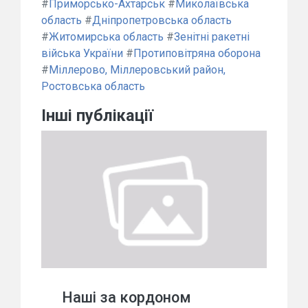
#
Приморсько-Ахтарськ
#
Миколаївська
область
#
Дніпропетровська область
#
Житомирська область
#
Зенітні ракетні
війська України
#
Протиповітряна оборона
#
Міллерово, Міллеровський район,
Ростовська область
Інші публікації
Наші за кордоном