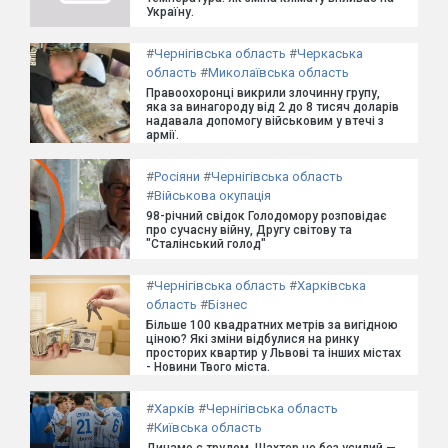
Україну.
#
Чернігівська область
#
Черкаська
область
#
Миколаївська область
Правоохоронці викрили злочинну групу,
яка за винагороду від 2 до 8 тисяч доларів
надавала допомогу військовим у втечі з
армії.
#
Росіяни
#
Чернігівська область
#
Військова окупація
98-річний свідок Голодомору розповідає
про сучасну війну, Другу світову та
"Сталінський голод"
#
Чернігівська область
#
Харківська
область
#
Бізнес
Більше 100 квадратних метрів за вигідною
ціною? Які зміни відбулися на ринку
просторих квартир у Львові та інших містах
- Новини Твого міста.
#
Харків
#
Чернігівська область
#
Київська область