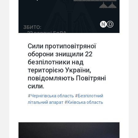
Сили протиповітряної
оборони знищили 22
безпілотники над
територією України,
повідомляють Повітряні
сили.
#
Чернігівська область
#
Безпілотний
літальний апарат
#
Київська область