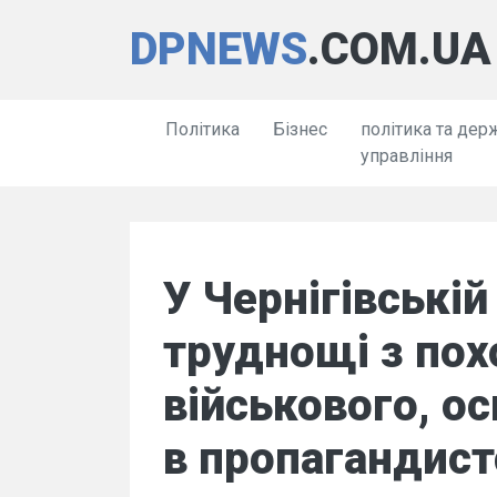
DPNEWS
.COM.UA
Політика
Бізнес
політика та дер
управління
У Чернігівській
труднощі з по
військового, ос
в пропагандист