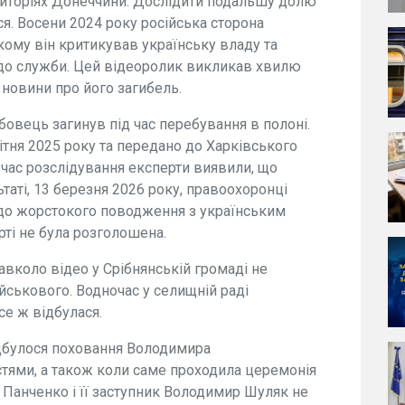
риторіях Донеччини. Дослідити подальшу долю
. Восени 2024 року російська сторона
кому він критикував українську владу та
до служби. Цей відеоролик викликав хвилю
 новини про його загибель.
бовець загинув під час перебування в полоні.
квітня 2025 року та передано до Харківського
час розслідування експерти виявили, що
ьтаті, 13 березня 2026 року, правоохоронці
до жорстокого поводження з українським
рті не була розголошена.
авколо відео у Срібнянській громаді не
йськового. Водночас у селищній раді
е ж відбулася.
ідбулося поховання Володимира
тями, а також коли саме проходила церемонія
Панченко і її заступник Володимир Шуляк не