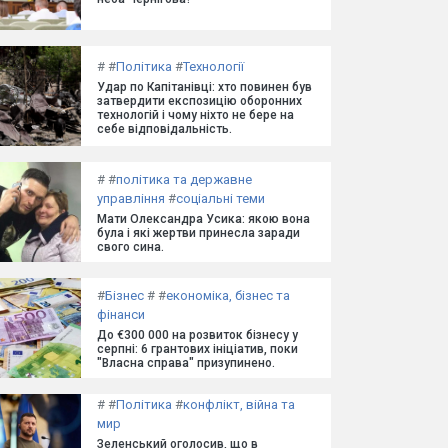
#
#
Політика
#
Технології
Удар по Капітанівці: хто повинен був
затвердити експозицію оборонних
технологій і чому ніхто не бере на
себе відповідальність.
#
#
політика та державне
управління
#
соціальні теми
Мати Олександра Усика: якою вона
була і які жертви принесла заради
свого сина.
#
Бізнес
#
#
економіка, бізнес та
фінанси
До €300 000 на розвиток бізнесу у
серпні: 6 грантових ініціатив, поки
"Власна справа" призупинено.
#
#
Політика
#
конфлікт, війна та
мир
Зеленський оголосив, що в