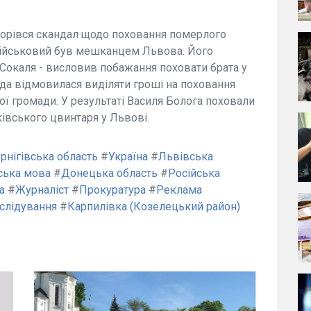
горівся скандал щодо поховання померлого
 військовий був мешканцем Львова. Його
Сокаля - висловив побажання поховати брата у
ада відмовилася виділяти гроші на поховання
ої громади. У результаті Василя Болога поховали
ківського цвинтаря у Львові.
рнігівська область
#
Україна
#
Львівська
ська мова
#
Донецька область
#
Російська
а
#
Журналіст
#
Прокуратура
#
Реклама
слідування
#
Карпилівка (Козелецький район)