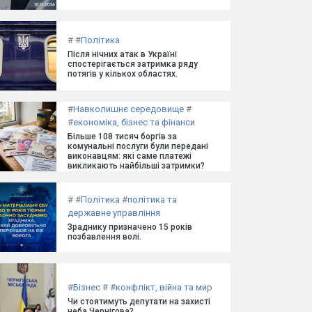
#
#
Політика
Після нічних атак в Україні
спостерігається затримка ряду
потягів у кількох областях.
#
Навколишнє середовище
#
#
економіка, бізнес та фінанси
Більше 108 тисяч боргів за
комунальні послуги були передані
виконавцям: які саме платежі
викликають найбільші затримки?
#
#
Політика
#
політика та
державне управління
Зраднику призначено 15 років
позбавлення волі.
#
Бізнес
#
#
конфлікт, війна та мир
Чи стоятимуть депутати на захисті
неба Чернігова?