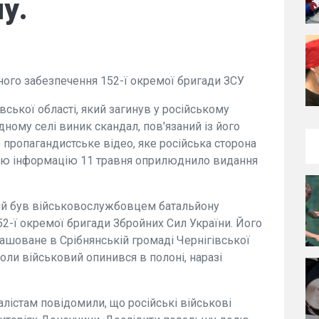
у.
ного забезпечення 152-ї окремої бригади ЗСУ
івської області, який загинув у російському
ідному селі виник скандал, пов'язаний із його
пропагандистське відео, яке російська сторона
. Цю інформацію 11 травня оприлюднило видання
й був військовослужбовцем батальйону
52-ї окремої бригади Збройних Сил України. Його
ташоване в Срібнянській громаді Чернігівської
коли військовий опинився в полоні, наразі
алістам повідомили, що російські військові