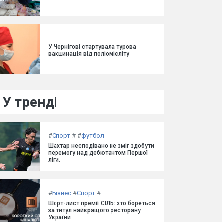
У Чернігові стартувала турова
вакцинація від поліомієліту
У тренді
#
Спорт
#
#
футбол
Шахтар несподівано не зміг здобути
перемогу над дебютантом Першої
ліги.
#
Бізнес
#
Спорт
#
Шорт-лист премії СІЛЬ: хто бореться
за титул найкращого ресторану
України