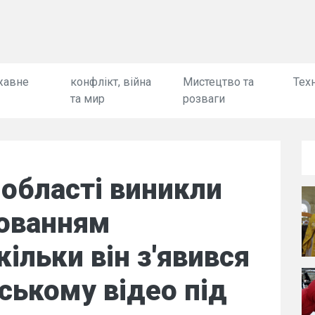
жавне
конфлікт, війна
Мистецтво та
Техн
та мир
розваги
 області виникли
хованням
кільки він з'явився
ському відео під