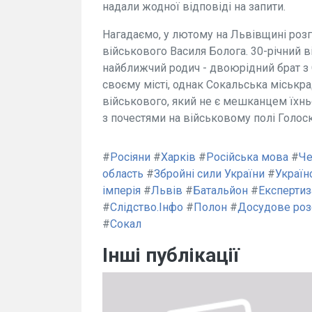
надали жодної відповіді на запити.
Нагадаємо, у лютому на Львівщині роз
військового Василя Болога. 30-річний
найближчий родич - двоюрідний брат з 
своєму місті, однак Сокальська міськр
військового, який не є мешканцем їхнь
з почестями на військовому полі Голос
#
Росіяни
#
Харків
#
Російська мова
#
Че
область
#
Збройні сили України
#
Україн
імперія
#
Львів
#
Батальйон
#
Експертиз
#
Слідство.Інфо
#
Полон
#
Досудове роз
#
Сокал
Інші публікації