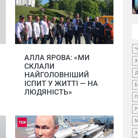
Ч
АЛЛА ЯРОВА: «МИ
Х
СКЛАЛИ
Д
НАЙГОЛОВНІШИЙ
ІСПИТ У ЖИТТІ — НА
Б
ЛЮДЯНІСТЬ»
П
Р
М
Х