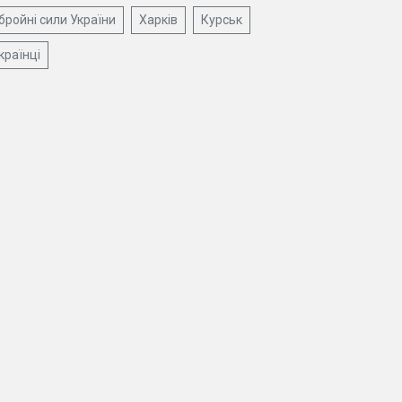
бройні сили України
Харків
Курськ
країнці