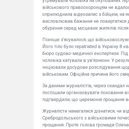
утримували чоловіка на окупованих те
військового правоохоронцям не вдалося
оприлюднила відеозапис з бійцем, на я
висловлював бажання не повертатися 
обурення серед місцевих жителів після
Пізніше з'ясувалося, що військовослуж
Його тіло було repatriated в Україну 8 
бюро судово-медичної експертизи. Під 
чоловіка катували в ув'язненні. У резул
ініціювали досудове розслідування що
військовим. Офіційна причина його сме
За даними журналістів, через скандал н
поспішали організовувати поховання ві
підтвердили, що церемонія прощання вс
Журналісти намагалися дізнатися, чи в
Сребродольського з військовими почес
прощання. Проте голова громади Олена 