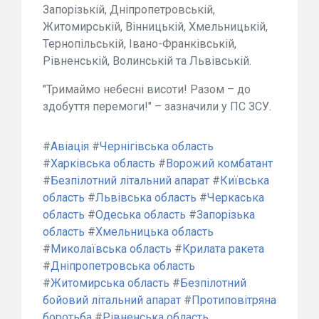
Запорізькій, Дніпропетровській,
Житомирській, Вінницькій, Хмельницькій,
Тернопільській, Івано-Франківській,
Рівненській, Волинській та Львівській.
"Тримаймо небесні висоти! Разом – до
здобуття перемоги!" – зазначили у ПС ЗСУ.
#
Авіація
#
Чернігівська область
#
Харківська область
#
Ворожий комбатант
#
Безпілотний літальний апарат
#
Київська
область
#
Львівська область
#
Черкаська
область
#
Одеська область
#
Запорізька
область
#
Хмельницька область
#
Миколаївська область
#
Крилата ракета
#
Дніпропетровська область
#
Житомирська область
#
Безпілотний
бойовий літальний апарат
#
Протиповітряна
боротьба
#
Рівненська область