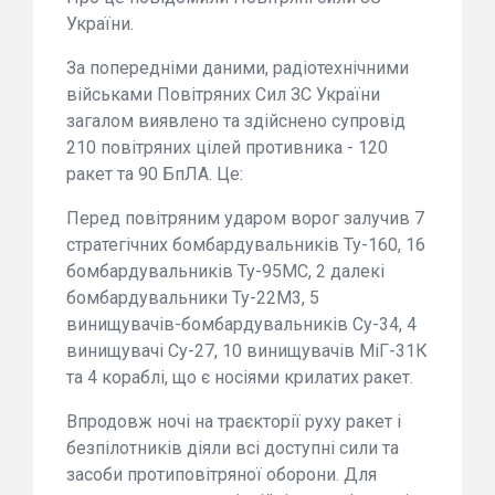
України.
За попередніми даними, радіотехнічними
військами Повітряних Сил ЗС України
загалом виявлено та здійснено супровід
210 повітряних цілей противника - 120
ракет та 90 БпЛА. Це:
Перед повітряним ударом ворог залучив 7
стратегічних бомбардувальників Ту-160, 16
бомбардувальників Ту-95МС, 2 далекі
бомбардувальники Ту-22М3, 5
винищувачів-бомбардувальників Су-34, 4
винищувачі Су-27, 10 винищувачів МіГ-31К
та 4 кораблі, що є носіями крилатих ракет.
Впродовж ночі на траєкторії руху ракет і
безпілотників діяли всі доступні сили та
засоби протиповітряної оборони. Для