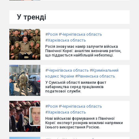
У тренді
#
Росія
#
Чернігівська область
#
Харківська область
Росія знову має намір залучити війська
Північної Кореї: аналітик визначив регіон,
що піддається найбільшій небезпеці.
#
Чернігівська область
#
Кримінальний
кодекс України
#
Рівненська область
У Сумській області виявили факт
хабарництва серед працівників
податкової служби.
#
Росія
#
Чернігівська область
#
Харківська область
Нові військові формування з Північної
Кореї: експерт розкрив можливі напрямки
їхнього використання Росією.