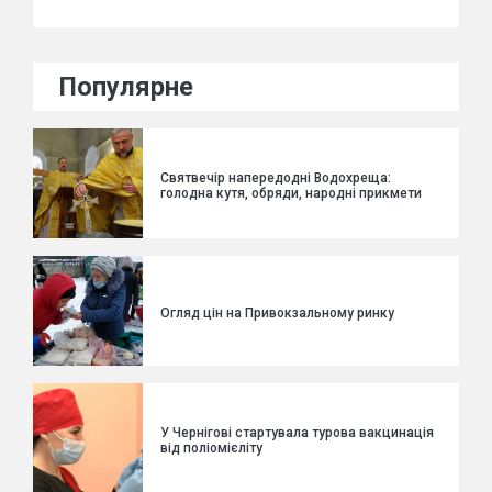
Популярне
Святвечір напередодні Водохреща:
голодна кутя, обряди, народні прикмети
Огляд цін на Привокзальному ринку
У Чернігові стартувала турова вакцинація
від поліомієліту