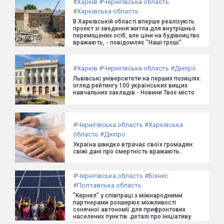
#
Харків
#
Чернігівська область
#
Харківська область
В Харківській області вперше реалізують
проект зі зведення житла для внутрішньо
переміщених осіб, але ціни на будівництво
вражають, - повідомляє "Наші гроші".
#
Харків
#
Чернігівська область
#
Дніпро
Львівські університети на перших позиціях:
огляд рейтингу 100 українських вищих
навчальних закладів - Новини Твоє місто
#
Чернігівська область
#
Харківська
область
#
Дніпро
Україна швидко втрачає своїх громадян:
свіжі дані про смертність вражають.
#
Чернігівська область
#
Бізнес
#
Полтавська область
"Кернел" у співпраці з міжнародними
партнерами розширює можливості
сонячної автономії для прифронтових
населених пунктів: деталі про ініціативу.