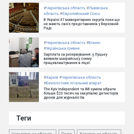
#
Чернігівська область
#
Львівська
область
#
Європейський Союз
В Україні 47 мажоритарних округів поки що
не мають своїх представників у Верховній
Раді.
#
Чернігівська область
#
Бізнес
#
Українська гривня
Зарплата за резервування: у Луцьку
виявили шахрайську схему
працевлаштування в ліцеї.
#
Харків
#
Чернігівська область
#
Безпілотний літальний апарат
The Kyiv Independent та ІМІ зуміли зібрати
більше $23 тисяч на закупівлю детекторів
дронів для журналістів.
Теги