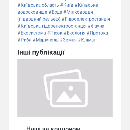
#
Київська область
#
Київ
#
Київське
водосховище
#
Вода
#
Мілководдя
(підводний рельєф)
#
Гідроелектростанція
#
Київська гідроелектростанція
#
Фауна
#
Екосистема
#
Пісок
#
Екологія
#
Протока
#
Риба
#
Маріуполь
#
Земля
#
Клімат
Інші публікації
Наші за кордоном