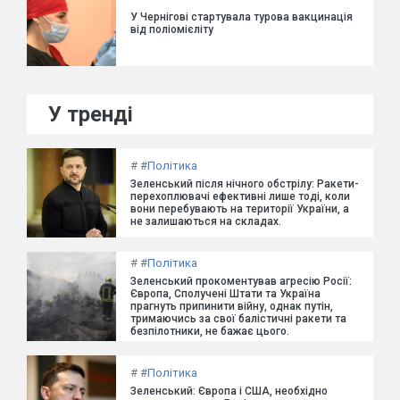
У Чернігові стартувала турова вакцинація
від поліомієліту
У тренді
#
#
Політика
Зеленський після нічного обстрілу: Ракети-
перехоплювачі ефективні лише тоді, коли
вони перебувають на території України, а
не залишаються на складах.
#
#
Політика
Зеленський прокоментував агресію Росії:
Європа, Сполучені Штати та Україна
прагнуть припинити війну, однак путін,
тримаючись за свої балістичні ракети та
безпілотники, не бажає цього.
#
#
Політика
Зеленський: Європа і США, необхідно