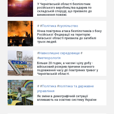
У Чернігівській області безпілотник
російського виробництва вдарив по
складській споруді, що призвело до
виникнення пожежі.
#
#
Політика
#
суспільство
Нічна повітряна атака безпілотників з боку
Російської Федерації на територію
Київської області призвела до загибелі
трьох людей.
#
Навколишнє середовище
#
#
метеорологія
Більше 20 годин, а часом і цілу добу -
військовий розкрив причини значного
подовження часу дії повітряних тривог у
Чернігівській області.
#
#
Політика
#
політика та державне
управління
Як зміни в демографічній ситуації
впливають на освітню систему України