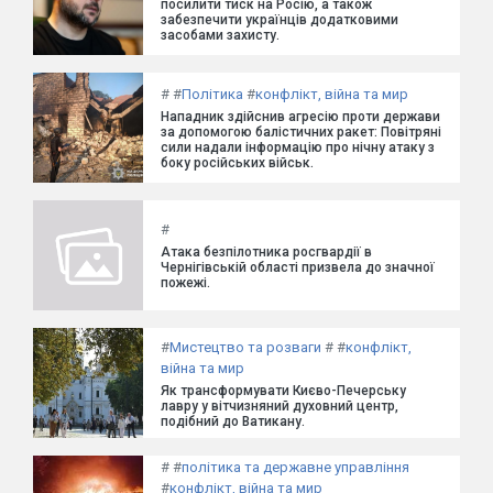
посилити тиск на Росію, а також
забезпечити українців додатковими
засобами захисту.
#
#
Політика
#
конфлікт, війна та мир
Нападник здійснив агресію проти держави
за допомогою балістичних ракет: Повітряні
сили надали інформацію про нічну атаку з
боку російських військ.
#
Атака безпілотника росгвардії в
Чернігівській області призвела до значної
пожежі.
#
Мистецтво та розваги
#
#
конфлікт,
війна та мир
Як трансформувати Києво-Печерську
лавру у вітчизняний духовний центр,
подібний до Ватикану.
#
#
політика та державне управління
#
конфлікт, війна та мир