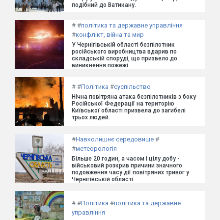
подібний до Ватикану.
#
#
політика та державне управління
#
конфлікт, війна та мир
У Чернігівській області безпілотник
російського виробництва вдарив по
складській споруді, що призвело до
виникнення пожежі.
#
#
Політика
#
суспільство
Нічна повітряна атака безпілотників з боку
Російської Федерації на територію
Київської області призвела до загибелі
трьох людей.
#
Навколишнє середовище
#
#
метеорологія
Більше 20 годин, а часом і цілу добу -
військовий розкрив причини значного
подовження часу дії повітряних тривог у
Чернігівській області.
#
#
Політика
#
політика та державне
управління