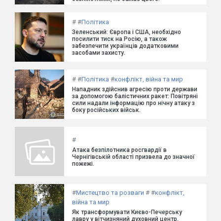
#
#
Політика
Зеленський: Європа і США, необхідно
посилити тиск на Росію, а також
забезпечити українців додатковими
засобами захисту.
#
#
Політика
#
конфлікт, війна та мир
Нападник здійснив агресію проти держави
за допомогою балістичних ракет: Повітряні
сили надали інформацію про нічну атаку з
боку російських військ.
#
Атака безпілотника росгвардії в
Чернігівській області призвела до значної
пожежі.
#
Мистецтво та розваги
#
#
конфлікт,
війна та мир
Як трансформувати Києво-Печерську
лавру у вітчизняний духовний центр,