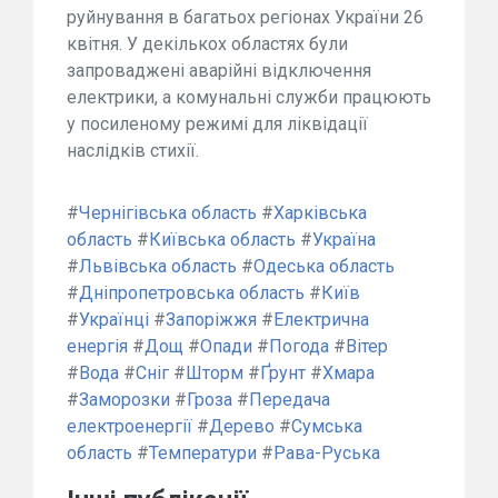
руйнування в багатьох регіонах України 26
квітня. У декількох областях були
запроваджені аварійні відключення
електрики, а комунальні служби працюють
у посиленому режимі для ліквідації
наслідків стихії.
#
Чернігівська область
#
Харківська
область
#
Київська область
#
Україна
#
Львівська область
#
Одеська область
#
Дніпропетровська область
#
Київ
#
Українці
#
Запоріжжя
#
Електрична
енергія
#
Дощ
#
Опади
#
Погода
#
Вітер
#
Вода
#
Сніг
#
Шторм
#
Ґрунт
#
Хмара
#
Заморозки
#
Гроза
#
Передача
електроенергії
#
Дерево
#
Сумська
область
#
Температури
#
Рава-Руська