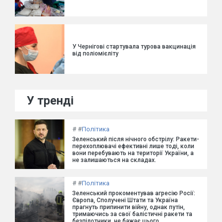
У Чернігові стартувала турова вакцинація
від поліомієліту
У тренді
#
#
Політика
Зеленський після нічного обстрілу: Ракети-
перехоплювачі ефективні лише тоді, коли
вони перебувають на території України, а
не залишаються на складах.
#
#
Політика
Зеленський прокоментував агресію Росії:
Європа, Сполучені Штати та Україна
прагнуть припинити війну, однак путін,
тримаючись за свої балістичні ракети та
безпілотники, не бажає цього.