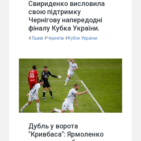
Свириденко висловила
свою підтримку
Чернігову напередодні
фіналу Кубка України.
#
Львів
#
Чернігів
#
Кубок України
Дубль у ворота
"Кривбаса": Ярмоленко