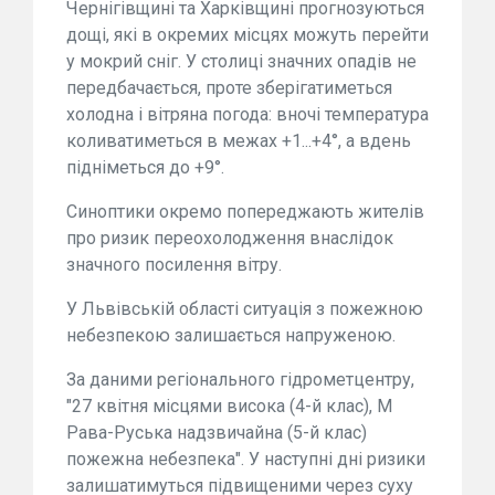
Чернігівщині та Харківщині прогнозуються
дощі, які в окремих місцях можуть перейти
у мокрий сніг. У столиці значних опадів не
передбачається, проте зберігатиметься
холодна і вітряна погода: вночі температура
коливатиметься в межах +1...+4°, а вдень
підніметься до +9°.
Синоптики окремо попереджають жителів
про ризик переохолодження внаслідок
значного посилення вітру.
У Львівській області ситуація з пожежною
небезпекою залишається напруженою.
За даними регіонального гідрометцентру,
"27 квітня місцями висока (4-й клас), М
Рава-Руська надзвичайна (5-й клас)
пожежна небезпека". У наступні дні ризики
залишатимуться підвищеними через суху