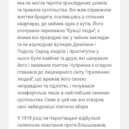
яка не могла терпіти прокладених шляхів
та правила суспільства. Він жив справжнім
життям бродяги, оселившись у спільних
квартирах, де займав один з кутів. Його
оточували переважно "бувші люди", з
якими він проводив час у чайних закладах
та на відлюдних вулицях Деміївки і
Подолу. Серед злодіїв і проституток у
нього були знайомі та друзі, які шанували
його і називали поетом. Чупринка з огидою
ставився до лицемірного світу "приличних
людей", що вражав його своєю
неправдою та підлістю, і почувався
комфортніше лише в найглибших низинах
суспільства. Саме в цей час він створив
свої найвідоміші поетичні збори.
У 1919 році на Чернігівщині відбулося
селянське повстання проти більшовиків,