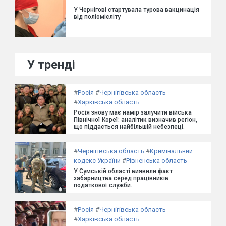
У Чернігові стартувала турова вакцинація
від поліомієліту
У тренді
#
Росія
#
Чернігівська область
#
Харківська область
Росія знову має намір залучити війська
Північної Кореї: аналітик визначив регіон,
що піддається найбільшій небезпеці.
#
Чернігівська область
#
Кримінальний
кодекс України
#
Рівненська область
У Сумській області виявили факт
хабарництва серед працівників
податкової служби.
#
Росія
#
Чернігівська область
#
Харківська область