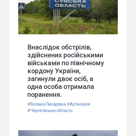
Внаслідок обстрілів,
здійснених російськими
військами по північному
кордону України,
загинули двоє осіб, а
одна особа отримала
поранення.
#
Велика Писарівка
#
Артилерія
#
Чернігівська область