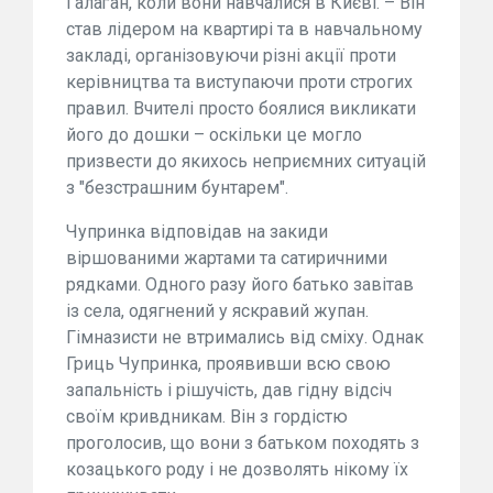
Ґалаґан, коли вони навчалися в Києві. – Він
став лідером на квартирі та в навчальному
закладі, організовуючи різні акції проти
керівництва та виступаючи проти строгих
правил. Вчителі просто боялися викликати
його до дошки – оскільки це могло
призвести до якихось неприємних ситуацій
з "безстрашним бунтарем".
Чупринка відповідав на закиди
віршованими жартами та сатиричними
рядками. Одного разу його батько завітав
із села, одягнений у яскравий жупан.
Гімназисти не втримались від сміху. Однак
Гриць Чупринка, проявивши всю свою
запальність і рішучість, дав гідну відсіч
своїм кривдникам. Він з гордістю
проголосив, що вони з батьком походять з
козацького роду і не дозволять нікому їх