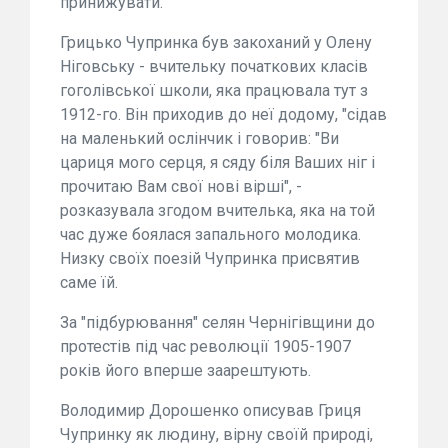
принижувати.
Грицько Чупринка був закоханий у Олену
Ніговську - вчительку початкових класів
гоголівської школи, яка працювала тут з
1912-го. Він приходив до неї додому, "сідав
на маленький ослінчик і говорив: "Ви
цариця мого серця, я сяду біля Ваших ніг і
прочитаю Вам свої нові вірші", -
розказувала згодом вчителька, яка на той
час дуже боялася запального молодика.
Низку своїх поезій Чупринка присвятив
саме їй.
За "підбурювання" селян Чернігівщини до
протестів під час революції 1905-1907
років його вперше заарештують.
Володимир Дорошенко описував Гриця
Чупринку як людину, вірну своїй природі,