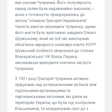
яке очолив Чупринка. Його популярність
серед селян була надзвичайно високою, і
вони з готовністю приєднувались до
загону "отамана Григорія Оврамовича".
Чекісти змогли затримати Чупринку, однак
його життя було врятовано завдяки Олексі
Шумському, який на той час виконував
обов'язки народного комісара освіти УСРР.
Шумський особисто звернувся до голови
Всеукраїнської ЧК Віліса Лациса,
закликавши врахувати поетичні заслуги
Чупринки.
У 1921 році Григорій Чупринка активно
працював над встановленням зв'язків між
підпільними організаціями та
партизанськими загонами, які діяли на
територіях України, що були під контролем
більшовиків, та координував свої дії з