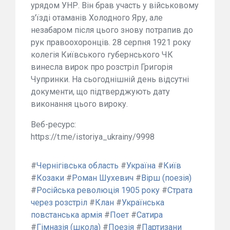
урядом УНР. Він брав участь у військовому
з'їзді отаманів Холодного Яру, але
незабаром після цього знову потрапив до
рук правоохоронців. 28 серпня 1921 року
колегія Київського губернського ЧК
винесла вирок про розстріл Григорія
Чупринки. На сьогоднішній день відсутні
документи, що підтверджують дату
виконання цього вироку.
Веб-ресурс:
https://t.me/istoriya_ukrainy/9998
#
Чернігівська область
#
Україна
#
Київ
#
Козаки
#
Роман Шухевич
#
Вірш (поезія)
#
Російська революція 1905 року
#
Страта
через розстріл
#
Клан
#
Українська
повстанська армія
#
Поет
#
Сатира
#
Гімназія (школа)
#
Поезія
#
Партизани