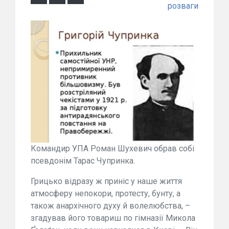
розваги
Командир УПА Роман Шухевич обрав собі
псевдонім Тарас Чупринка.
Грицько відразу ж приніс у наше життя
атмосферу непокори, протесту, бунту, а
також анархічного духу й волелюбства, –
згадував його товариш по гімназії Микола