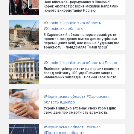
Нові військові формування з Північної
Кореї: експерт розкрив можливі напрямки
їхнього використання Росією.
#
Харків
#
Чернігівська область
#
Харківська область
В Харківській області вперше реалізують
проект зі зведення житла для внутрішньо
переміщених осіб, але ціни на будівництво
вражають, - повідомляє "Наші гроші".
#
Харків
#
Чернігівська область
#
Дніпро
Львівські університети на перших позиціях:
огляд рейтингу 100 українських вищих
навчальних закладів - Новини Твоє місто
#
Чернігівська область
#
Харківська
область
#
Дніпро
Україна швидко втрачає своїх громадян:
свіжі дані про смертність вражають.
#
Чернігівська область
#
Бізнес
#
Полтавська область