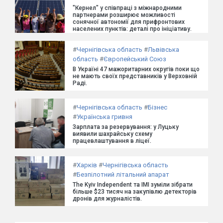
"Кернел" у співпраці з міжнародними
партнерами розширює можливості
сонячної автономії для прифронтових
населених пунктів: деталі про ініціативу.
#
Чернігівська область
#
Львівська
область
#
Європейський Союз
В Україні 47 мажоритарних округів поки що
не мають своїх представників у Верховній
Раді.
#
Чернігівська область
#
Бізнес
#
Українська гривня
Зарплата за резервування: у Луцьку
виявили шахрайську схему
працевлаштування в ліцеї.
#
Харків
#
Чернігівська область
#
Безпілотний літальний апарат
The Kyiv Independent та ІМІ зуміли зібрати
більше $23 тисяч на закупівлю детекторів
дронів для журналістів.