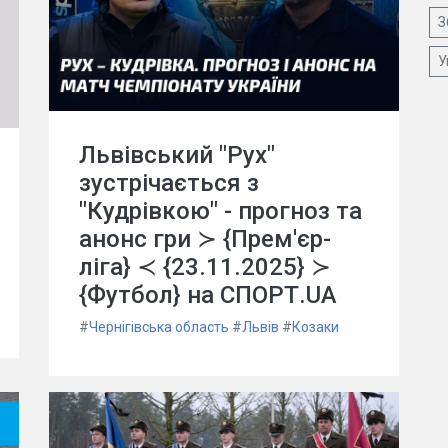
З
У
Львівський "Рух"
зустрічається з
"Кудрівкою" - прогноз та
анонс гри ≻ {Прем'єр-
ліга} ≺ {23.11.2025} ≻
{Футбол} на СПОРТ.UA
#
Чернігівська область
#
Львів
#
Козаки