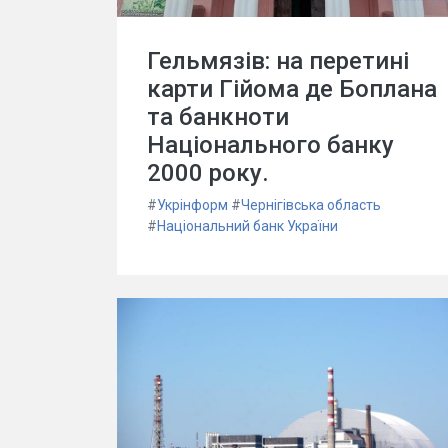
Гельмязів: на перетині
карти Гійома де Боплана
та банкноти
Національного банку
2000 року.
#
Укрінформ
#
Чернігівська область
#
Національний банк України