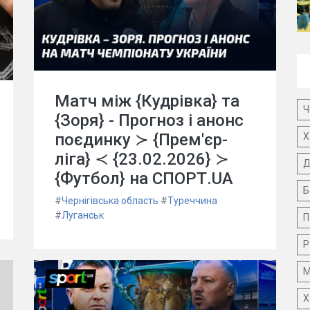
Матч між {Кудрівка} та
Ч
{Зоря} - Прогноз і анонс
поєдинку ≻ {Прем'єр-
Х
ліга} ≺ {23.02.2026} ≻
Д
{Футбол} на СПОРТ.UA
Б
#
Чернігівська область
#
Туреччина
#
Луганськ
П
Р
М
Х