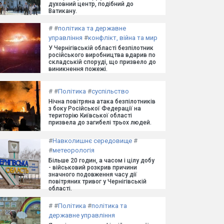
духовний центр, подібний до
Ватикану.
#
#
політика та державне
управління
#
конфлікт, війна та мир
У Чернігівській області безпілотник
російського виробництва вдарив по
складській споруді, що призвело до
виникнення пожежі.
#
#
Політика
#
суспільство
Нічна повітряна атака безпілотників
з боку Російської Федерації на
територію Київської області
призвела до загибелі трьох людей.
#
Навколишнє середовище
#
#
метеорологія
Більше 20 годин, а часом і цілу добу
- військовий розкрив причини
значного подовження часу дії
повітряних тривог у Чернігівській
області.
#
#
Політика
#
політика та
державне управління