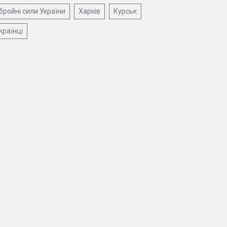
бройні сили України
Харків
Курськ
країнці