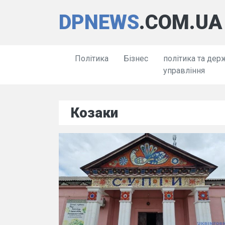
DPNEWS
.COM.UA
Політика
Бізнес
політика та дер
управління
Козаки