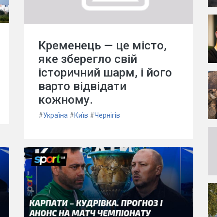
Кременець — це місто,
яке зберегло свій
історичний шарм, і його
варто відвідати
кожному.
#
Україна
#
Київ
#
Чернігів