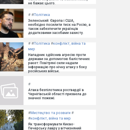
не бажає цього.
#
#
Політика
Зеленський: Європа і США,
необхідно посилити тиск на Росію, а
також забезпечити українців
додатковими засобами захисту.
#
#
Політика
#
конфлікт, війна та
мир
Нападник здійснив агресію проти
держави за допомогою балістичних
ракет: Повітряні сили надали
інформацію про нічну атаку з боку
російських військ.
#
Атака безпілотника росгвардії в
Чернігівській області призвела до
значної пожежі.
#
Мистецтво та розваги
#
#
конфлікт, війна та мир
Як трансформувати Києво-
Печерську лавру у вітчизняний