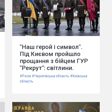
"Наш герой і символ".
Під Києвом пройшло
прощання з бійцем ГУР
"Рекрут": світлини.
#
Росія
#
Чернігівська область
#
Київська
область