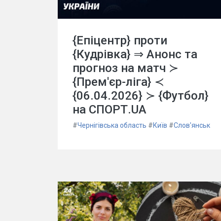
{Епіцентр} проти
{Кудрівка} ⇒ Анонс та
прогноз на матч ≻
{Прем'єр-ліга} ≺
{06.04.2026} ≻ {Футбол}
на СПОРТ.UA
#
Чернігівська область
#
Київ
#
Слов'янськ