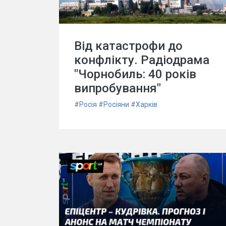
Від катастрофи до
конфлікту. Радіодрама
"Чорнобиль: 40 років
випробування"
#
Росія
#
Росіяни
#
Харків