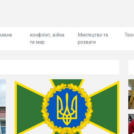
жавне
конфлікт, війна
Мистецтво та
Техн
та мир
розваги