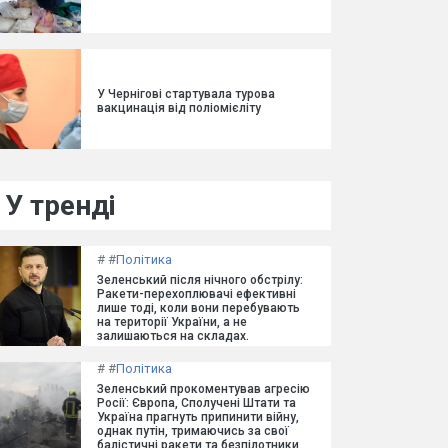
У Чернігові стартувала турова
вакцинація від поліомієліту
У тренді
#
#
Політика
Зеленський після нічного обстрілу:
Ракети-перехоплювачі ефективні
лише тоді, коли вони перебувають
на території України, а не
залишаються на складах.
#
#
Політика
Зеленський прокоментував агресію
Росії: Європа, Сполучені Штати та
Україна прагнуть припинити війну,
однак путін, тримаючись за свої
балістичні ракети та безпілотники,