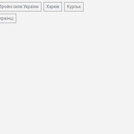
бройні сили України
Харків
Курськ
країнці