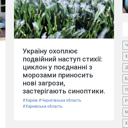
Ч
Україну охоплює
Х
подвійний наступ стихії:
циклон у поєднанні з
Д
морозами приносить
Б
нові загрози,
застерігають синоптики.
П
#
Харків
#
Чернігівська область
Р
#
Харківська область
М
Х