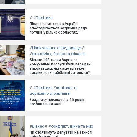
#
#
Політика
Після нічних атак в Україні
спостерігається затримка ряду
потягів у кількох областях.
#
Навколишнє середовище
#
#
економіка, бізнес та фінанси
Більше 108 тисяч боргів за
комунальні послуги були передані
виконавцям: які саме платежі
викликають найбільші затримки?
#
#
Політика
#
політика та
державне управління
Зраднику призначено 15 років
позбавлення волі.
#
Бізнес
#
#
конфлікт, війна та мир
Чи стоятимуть депутати на захисті
неба Чернігова?