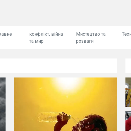
жавне
конфлікт, війна
Мистецтво та
Техн
та мир
розваги