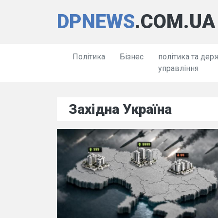
DPNEWS
.COM.UA
Політика
Бізнес
політика та дер
управління
Західна Україна