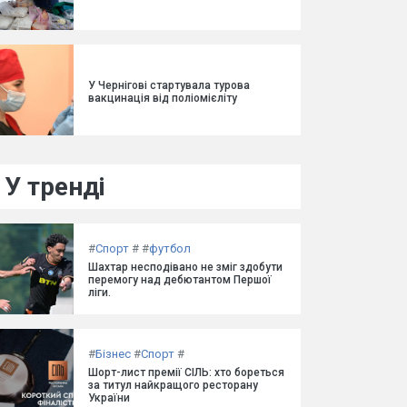
У Чернігові стартувала турова
вакцинація від поліомієліту
У тренді
#
Спорт
#
#
футбол
Шахтар несподівано не зміг здобути
перемогу над дебютантом Першої
ліги.
#
Бізнес
#
Спорт
#
Шорт-лист премії СІЛЬ: хто бореться
за титул найкращого ресторану
України