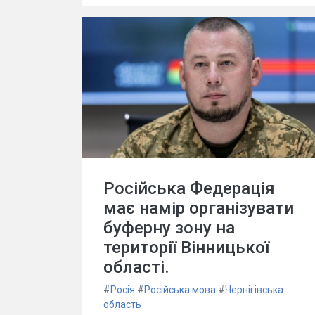
Російська Федерація
має намір організувати
буферну зону на
території Вінницької
області.
#
Росія
#
Російська мова
#
Чернігівська
область