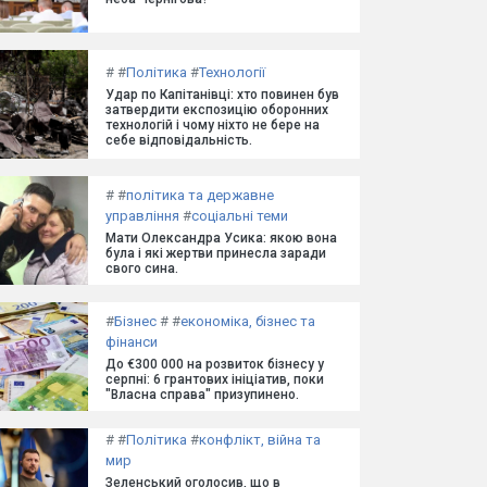
#
#
Політика
#
Технології
Удар по Капітанівці: хто повинен був
затвердити експозицію оборонних
технологій і чому ніхто не бере на
себе відповідальність.
#
#
політика та державне
управління
#
соціальні теми
Мати Олександра Усика: якою вона
була і які жертви принесла заради
свого сина.
#
Бізнес
#
#
економіка, бізнес та
фінанси
До €300 000 на розвиток бізнесу у
серпні: 6 грантових ініціатив, поки
"Власна справа" призупинено.
#
#
Політика
#
конфлікт, війна та
мир
Зеленський оголосив, що в