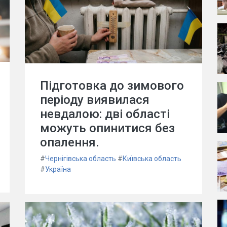
Підготовка до зимового
періоду виявилася
невдалою: дві області
можуть опинитися без
опалення.
#
Чернігівська область
#
Київська область
#
Україна