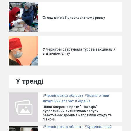
Огляд цін на Привокзальному ринку
У Чернігові стартувала турова вакцинація
від поліомієліту
У тренді
#
Чернігівська область
#
Безпілотний
літальний апарат
#
Україна
Нічна операція проти "Шахедів":
супротивник активізував запуск
реактивних дронів з напрямків сходу та
півночі.
#
Чернігівська область
#
Кримінальний