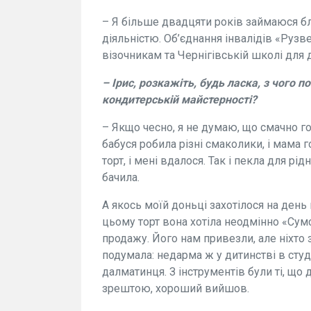
– Я більше двадцяти років займаюся бл
діяльністю. Об’єднання інвалідів «Рузв
візочникам та Чернігівській школі для 
– Ірис, розкажіть, будь ласка, з чого
кондитерській майстерності?
– Якщо чесно, я не думаю, що смачно го
бабуся робила різні смаколики, і мама 
торт, і мені вдалося. Так і пекла для рід
бачила.
А якось моїй доньці захотілося на день
цьому торт вона хотіла неодмінно «Сумс
продажу. Його нам привезли, але ніхто з
подумала: недарма ж у дитинстві в студ
далматинця. З інструментів були ті, що 
зрештою, хороший вийшов.