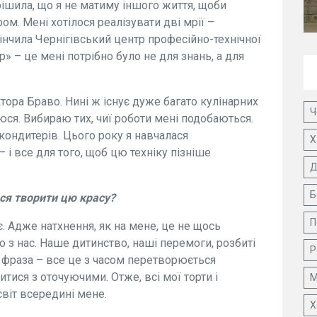
рішила, що я не матиму іншого життя, щоби
м. Мені хотілося реалізувати дві мрії –
кінчила Чернігівський центр професійно-технічної
» – це мені потрібно було не для знань, а для
ктора Браво. Нині ж існує дуже багато кулінарних
Ч
аюся. Вибираю тих, чиї роботи мені подобаються.
кондитерів. Цього року я навчалася
Х
і все для того, щоб цю техніку пізніше
Д
Б
ься творити цю красу?
П
. Адже натхнення, як на мене, це не щось
о з нас. Наше дитинство, наші перемоги, розбиті
Р
а фраза – все це з часом перетворюється
итися з оточуючими. Отже, всі мої торти і
М
 світ всередині мене.
Х