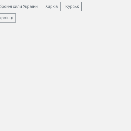
бройні сили України
Харків
Курськ
країнці