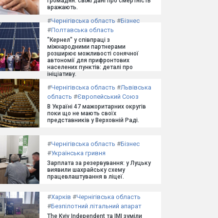
громадян: свіжі дані про смертність
вражають.
#
Чернігівська область
#
Бізнес
#
Полтавська область
"Кернел" у співпраці з
міжнародними партнерами
розширює можливості сонячної
автономії для прифронтових
населених пунктів: деталі про
ініціативу.
#
Чернігівська область
#
Львівська
область
#
Європейський Союз
В Україні 47 мажоритарних округів
поки що не мають своїх
представників у Верховній Раді.
#
Чернігівська область
#
Бізнес
#
Українська гривня
Зарплата за резервування: у Луцьку
виявили шахрайську схему
працевлаштування в ліцеї.
#
Харків
#
Чернігівська область
#
Безпілотний літальний апарат
The Kyiv Independent та ІМІ зуміли