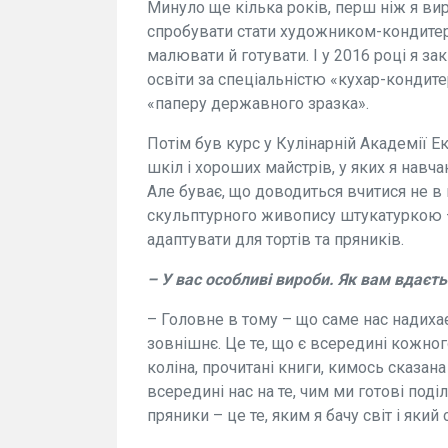
Минуло ще кілька років, перш ніж я ви
спробувати стати художником-кондитеро
малювати й готувати. І у 2016 році я за
освіти за спеціальністю «кухар-кондитер
«паперу державного зразка».
Потім був курс у Кулінарній Академії Е
шкіл і хороших майстрів, у яких я навч
Але буває, що доводиться вчитися не в 
скульптурного живопису штукатуркою – 
адаптувати для тортів та пряників.
– У вас особливі вироби. Як вам вдаєт
– Головне в тому – що саме нас надихає
зовнішнє. Це те, що є всередині кожног
коліна, прочитані книги, кимось сказан
всередині нас на те, чим ми готові поділ
пряники – це те, яким я бачу світ і який