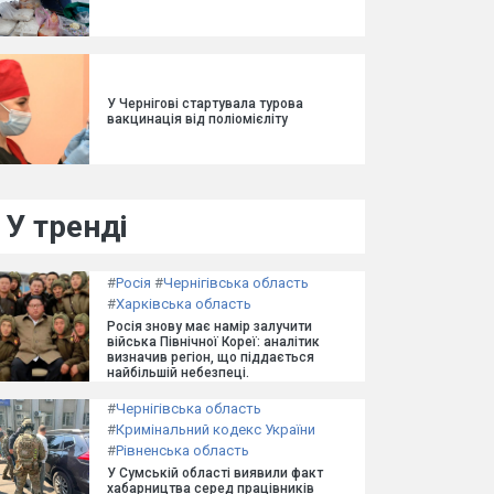
У Чернігові стартувала турова
вакцинація від поліомієліту
У тренді
#
Росія
#
Чернігівська область
#
Харківська область
Росія знову має намір залучити
війська Північної Кореї: аналітик
визначив регіон, що піддається
найбільшій небезпеці.
#
Чернігівська область
#
Кримінальний кодекс України
#
Рівненська область
У Сумській області виявили факт
хабарництва серед працівників