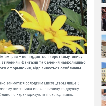
ім’ям Ірис – не піддається короткому опису.
втілення її фантазій та бачення навколишньої
нього оформлення, відрізняються особливим
озно займатися солодким мистецтвом лише 5
 своєму житті вона вважає велику та дружну
особливо не характеризують її сьогоднішню.