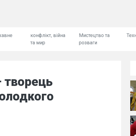
жавне
конфлікт, війна
Мистецтво та
Техн
та мир
розваги
– творець
солодкого