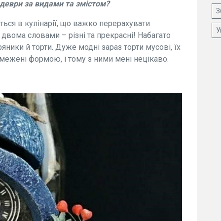
шедеври за видами та змістом?
З
ться в кулінарії, що важко перерахувати
У
двома словами – різні та прекрасні! Набагато
яники й торти. Дуже модні зараз торти мусові, їх
межені формою, і тому з ними мені нецікаво.