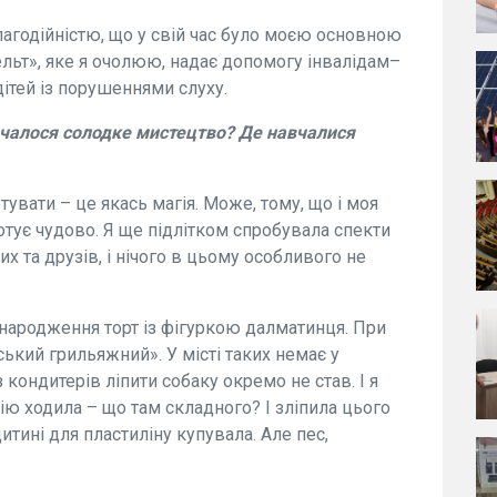
агодійністю, що у свій час було моєю основною
ельт», яке я очолюю, надає допомогу інвалідам–
дітей із порушеннями слуху.
 почалося солодке мистецтво? Де навчалися
тувати – це якась магія. Може, тому, що і моя
готує чудово. Я ще підлітком спробувала спекти
них та друзів, і нічого в цьому особливого не
 народження торт із фігуркою далматинця. При
ький грильяжний». У місті таких немає у
 кондитерів ліпити собаку окремо не став. І я
ію ходила – що там складного? І зліпила цього
дитині для пластиліну купувала. Але пес,