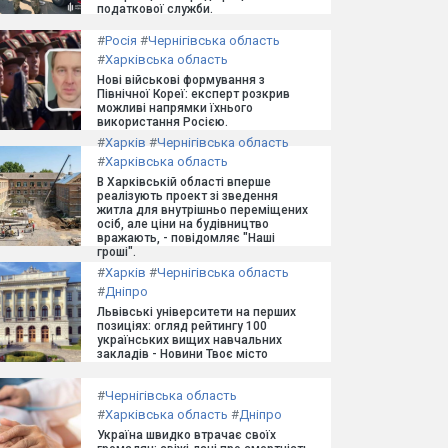
податкової служби.
#
Росія
#
Чернігівська область
#
Харківська область
Нові військові формування з
Північної Кореї: експерт розкрив
можливі напрямки їхнього
використання Росією.
#
Харків
#
Чернігівська область
#
Харківська область
В Харківській області вперше
реалізують проект зі зведення
житла для внутрішньо переміщених
осіб, але ціни на будівництво
вражають, - повідомляє "Наші
гроші".
#
Харків
#
Чернігівська область
#
Дніпро
Львівські університети на перших
позиціях: огляд рейтингу 100
українських вищих навчальних
закладів - Новини Твоє місто
#
Чернігівська область
#
Харківська область
#
Дніпро
Україна швидко втрачає своїх