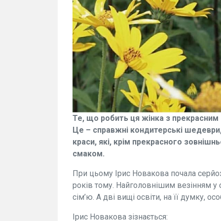
Те, що робить ця жінка з прекрасним 
Це – справжні кондитерські шедеври, 
краси, які, крім прекрасного зовніш
смаком.
При цьому Ірис Новакова почала серй
років тому. Найголовнішим везінням у
сім’ю. А дві вищі освіти, на її думку, 
Ірис Новакова зізнається: