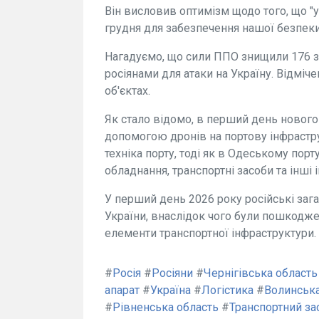
Він висловив оптимізм щодо того, що "у
грудня для забезпечення нашої безпеки,
Нагадуємо, що сили ППО знищили 176 з 
росіянами для атаки на Україну. Відміч
об'єктах.
Як стало відомо, в перший день нового 
допомогою дронів на портову інфрастру
техніка порту, тоді як в Одеському пор
обладнання, транспортні засоби та інші 
У перший день 2026 року російські зага
України, внаслідок чого були пошкодже
елементи транспортної інфраструктури.
#
Росія
#
Росіяни
#
Чернігівська область
апарат
#
Україна
#
Логістика
#
Волинська
#
Рівненська область
#
Транспортний за