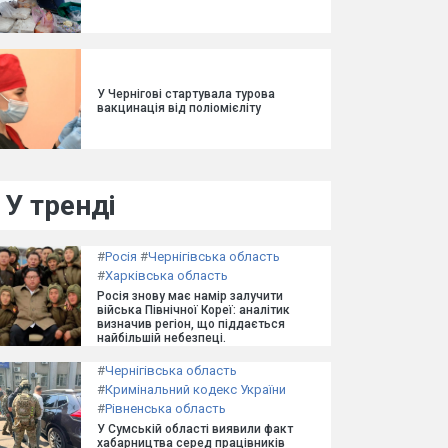
У Чернігові стартувала турова
вакцинація від поліомієліту
У тренді
#
Росія
#
Чернігівська область
#
Харківська область
Росія знову має намір залучити
війська Північної Кореї: аналітик
визначив регіон, що піддається
найбільшій небезпеці.
#
Чернігівська область
#
Кримінальний кодекс України
#
Рівненська область
У Сумській області виявили факт
хабарництва серед працівників