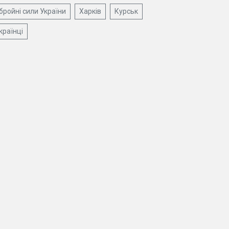
бройні сили України
Харків
Курськ
країнці