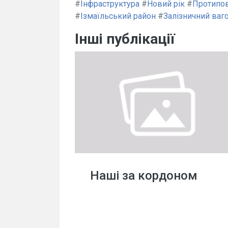
#
Інфраструктура
#
Новий рік
#
Протипов
#
Ізмаїльський район
#
Залізничний ваг
Інші публікації
Наші за кордоном