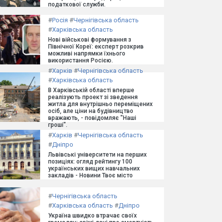
податкової служби.
#
Росія
#
Чернігівська область
#
Харківська область
Нові військові формування з
Північної Кореї: експерт розкрив
можливі напрямки їхнього
використання Росією.
#
Харків
#
Чернігівська область
#
Харківська область
В Харківській області вперше
реалізують проект зі зведення
житла для внутрішньо переміщених
осіб, але ціни на будівництво
вражають, - повідомляє "Наші
гроші".
#
Харків
#
Чернігівська область
#
Дніпро
Львівські університети на перших
позиціях: огляд рейтингу 100
українських вищих навчальних
закладів - Новини Твоє місто
#
Чернігівська область
#
Харківська область
#
Дніпро
Україна швидко втрачає своїх