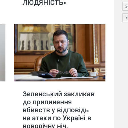
ЛЮДЯНІСТЬ»
З
У
Зеленський закликав
до припинення
вбивств у відповідь
на атаки по Україні в
новорічну ніч.