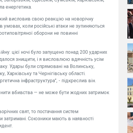
ла енергетика.
кий висловив свою реакцію на новорічну
 в умовах, коли російські атаки не зупиняються
протиповітряної оборони не повинні
ійну: цієї ночі було запущено понад 200 ударних
вдалося знищити, і я висловлюю вдячність усім
аку. Удары були спрямовані на Волинську,
у, Харківську та Чернігівську області.
тична інфраструктура", - підкреслив він.
инити вбивства — не може бути жодних затримок
ворічних свят, то постачання систем
и затримані. Союзники мають в наявності
идент.