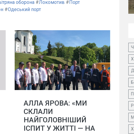
ітряна оборона
#
Локомотив
#
Порт
он
#
Одеський порт
Ч
Х
Д
Б
П
АЛЛА ЯРОВА: «МИ
Р
СКЛАЛИ
М
НАЙГОЛОВНІШИЙ
ІСПИТ У ЖИТТІ — НА
Х