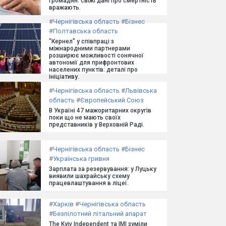
громадян: свіжі дані про смертність
вражають.
#
Чернігівська область
#
Бізнес
#
Полтавська область
"Кернел" у співпраці з
міжнародними партнерами
розширює можливості сонячної
автономії для прифронтових
населених пунктів: деталі про
ініціативу.
#
Чернігівська область
#
Львівська
область
#
Європейський Союз
В Україні 47 мажоритарних округів
поки що не мають своїх
представників у Верховній Раді.
#
Чернігівська область
#
Бізнес
#
Українська гривня
Зарплата за резервування: у Луцьку
виявили шахрайську схему
працевлаштування в ліцеї.
#
Харків
#
Чернігівська область
#
Безпілотний літальний апарат
The Kyiv Independent та ІМІ зуміли