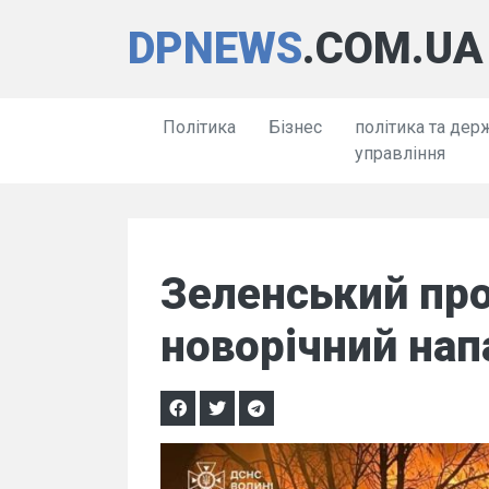
DPNEWS
.COM.UA
Політика
Бізнес
політика та дер
управління
Зеленський пр
новорічний напа