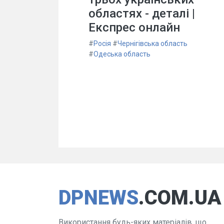
областях - деталі |
Експрес онлайн
#
Росія
#
Чернігівська область
#
Одеська область
DPNEWS
.COM.UA
Використання будь-яких матеріалів, що