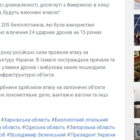
сі домовленості, досягнуті з Америкою в кінці
 будуть виконані вчасно".
205 безпілотників, які були використані
ено влучення 24 ударних дронів на 15 різних
року російські сили провели атаку за
ктуру України. В Ізмаїлі постраждали причали та
ту уламки дронів і вибухова хвиля пошкодили
інфраструктурні об'єкти.
рбники здійснили атаку на залізничні об'єкти
ні локомотивне депо, вантажні вагони та інші
#
Харківська область
#
Безпілотний літальний
 область
#
Одеська область
#
Запорізька область
сіб
#
Володимир Зеленський
#
Президент України