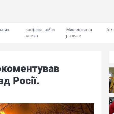
жавне
конфлікт, війна
Мистецтво та
Техн
та мир
розваги
окоментував
д Росії.