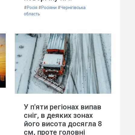
#
Росія
#
Росіяни
#
Чернігівська
область
У п'яти регіонах випав
сніг, в деяких зонах
його висота досягла 8
см, проте головні