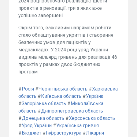
2024 році розпочато реалізацію шести
проектів з реновації, три з яких вже
успішно завершені.
Окрім того, важливим напрямом роботи
стало облаштування укриттів і створення
безпечних умов для пацієнтів у
медзакладах. У 2024 році уряд України
виділив мільярд гривень для реалізації 46
проєктів у рамках двох бюджетних
програм.
#
Росія
#
Чернігівська область
#
Харківська
область
#
Київська область
#
Україна
#
Запорізька область
#
Миколаївська
область
#
Дніпропетровська область
#
Донецька область
#
Херсонська область
#
Уряд України
#
Українська гривня
#
Бюджет
#
Інфраструктура
#
Лікарня