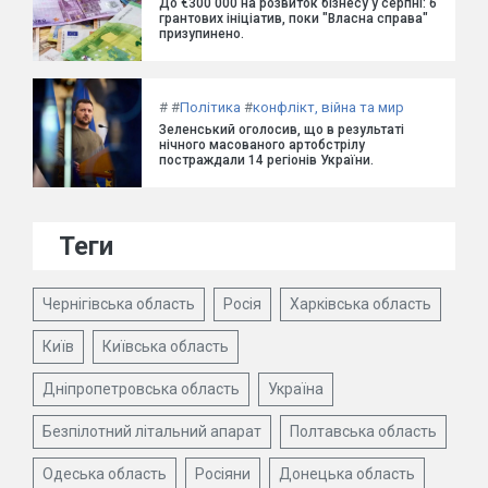
До €300 000 на розвиток бізнесу у серпні: 6
грантових ініціатив, поки "Власна справа"
призупинено.
#
#
Політика
#
конфлікт, війна та мир
Зеленський оголосив, що в результаті
нічного масованого артобстрілу
постраждали 14 регіонів України.
Теги
Чернігівська область
Росія
Харківська область
Київ
Київська область
Дніпропетровська область
Україна
Безпілотний літальний апарат
Полтавська область
Одеська область
Росіяни
Донецька область