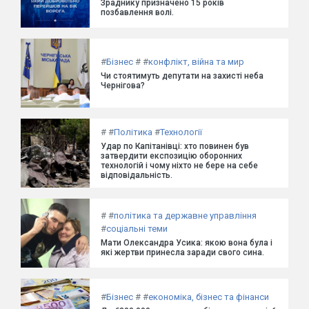
Зраднику призначено 15 років
позбавлення волі.
#
Бізнес
#
#
конфлікт, війна та мир
Чи стоятимуть депутати на захисті неба
Чернігова?
#
#
Політика
#
Технології
Удар по Капітанівці: хто повинен був
затвердити експозицію оборонних
технологій і чому ніхто не бере на себе
відповідальність.
#
#
політика та державне управління
#
соціальні теми
Мати Олександра Усика: якою вона була і
які жертви принесла заради свого сина.
#
Бізнес
#
#
економіка, бізнес та фінанси