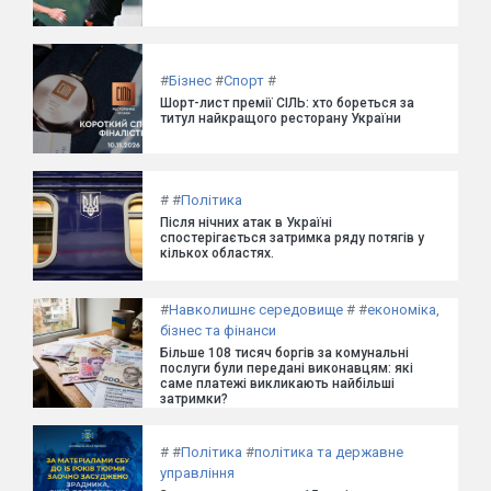
#
Бізнес
#
Спорт
#
Шорт-лист премії СІЛЬ: хто бореться за
титул найкращого ресторану України
#
#
Політика
Після нічних атак в Україні
спостерігається затримка ряду потягів у
кількох областях.
#
Навколишнє середовище
#
#
економіка,
бізнес та фінанси
Більше 108 тисяч боргів за комунальні
послуги були передані виконавцям: які
саме платежі викликають найбільші
затримки?
#
#
Політика
#
політика та державне
управління