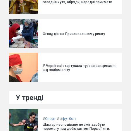
голодна кутя, обряди, народні прикмети
Огляд цін на Привокзальному ринку
У Чернігові стартувала турова вакцинація
від поліомієліту
У тренді
#
Спорт
#
#
футбол
Шахтар несподівано не зміг здобути
перемогу над дебютантом Першої ліги.