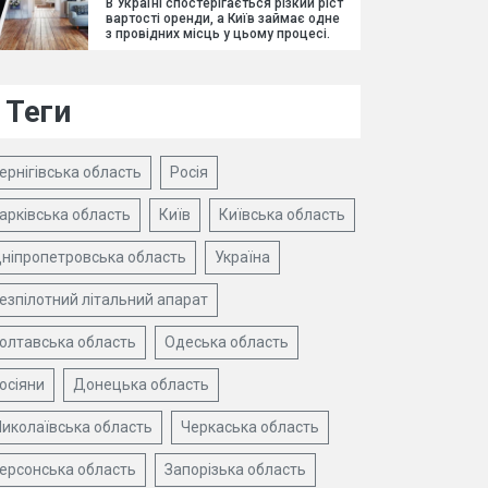
В Україні спостерігається різкий ріст
вартості оренди, а Київ займає одне
з провідних місць у цьому процесі.
Теги
ернігівська область
Росія
арківська область
Київ
Київська область
ніпропетровська область
Україна
езпілотний літальний апарат
олтавська область
Одеська область
осіяни
Донецька область
иколаївська область
Черкаська область
ерсонська область
Запорізька область