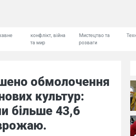
жавне
конфлікт, війна
Мистецтво та
Техн
та мир
розваги
ршено обмолочення
нових культур:
и більше 43,6
 врожаю.