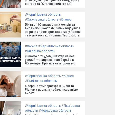
розповідає про сучасну війну, Другу
світову та "Сталінський голод"
#
Чернігівська область
#
Харківська область
#
Бізнес
Більше 100 квадратних метрів за
вигідною ціною? Які зміни відбулися
на ринку просторих квартир у Львові
та інших містах - Новини Твого міста.
#
Харків
#
Чернігівська область
#
Київська область
Динамо с трудом, Шахтер не без
усилий — напряженная борьба в
Житомире. Прогноз на второй тур.
#
Чернігівська область
#
Бізнес
#
Львівська область
6 серпня температура в Києві та
Рівному досягла небачених раніше
висот.
#
Чернігівська область
#
Львівська
область
#
Черкаська область