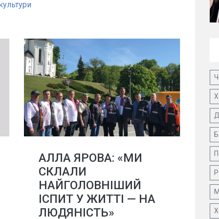
культури
Ч
Х
Д
Б
П
АЛЛА ЯРОВА: «МИ
СКЛАЛИ
Р
НАЙГОЛОВНІШИЙ
М
ІСПИТ У ЖИТТІ — НА
ЛЮДЯНІСТЬ»
Х