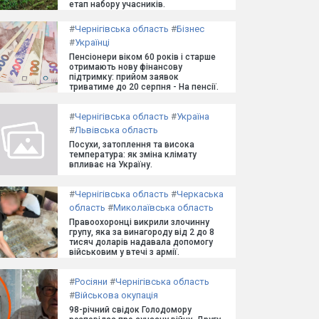
етап набору учасників.
#
Чернігівська область
#
Бізнес
#
Українці
Пенсіонери віком 60 років і старше
отримають нову фінансову
підтримку: прийом заявок
триватиме до 20 серпня - На пенсії.
#
Чернігівська область
#
Україна
#
Львівська область
Посухи, затоплення та висока
температура: як зміна клімату
впливає на Україну.
#
Чернігівська область
#
Черкаська
область
#
Миколаївська область
Правоохоронці викрили злочинну
групу, яка за винагороду від 2 до 8
тисяч доларів надавала допомогу
військовим у втечі з армії.
#
Росіяни
#
Чернігівська область
#
Військова окупація
98-річний свідок Голодомору