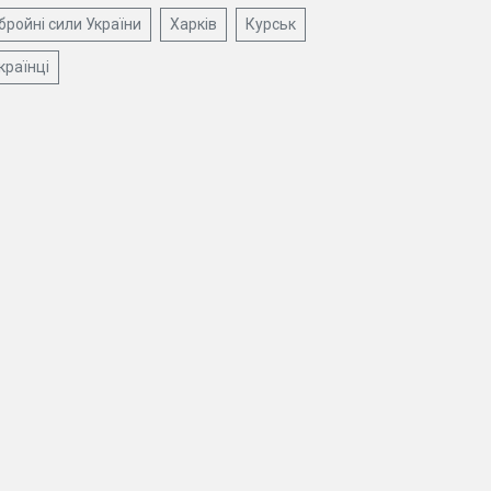
бройні сили України
Харків
Курськ
країнці