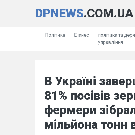
DPNEWS
.COM.UA
Політика
Бізнес
політика та дер
управління
В Україні заве
81% посівів зер
фермери зібрал
мільйона тонн