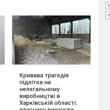
З
У
Кривава трагедія
підлітка на
нелегальному
виробництві в
Харківській області:
власнику висунули