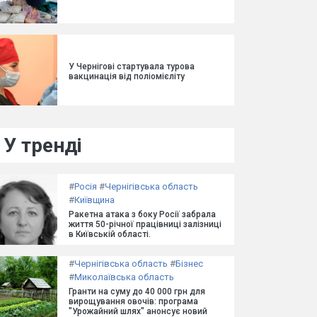
У Чернігові стартувала турова
вакцинація від поліомієліту
У тренді
#
Росія
#
Чернігівська область
#
Київщина
Ракетна атака з боку Росії забрала
життя 50-річної працівниці залізниці
в Київській області.
#
Чернігівська область
#
Бізнес
#
Миколаївська область
Гранти на суму до 40 000 грн для
вирощування овочів: програма
"Урожайний шлях" анонсує новий