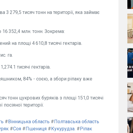
 3 279,5 тисяч тонн на території, яка займає
 16 352,4 млн. тонн. Зокрема:
ний на площі 4 610,8 тисячі гектарів.
ис. га.
 1,274.1 тисячі гектарів.
няшником, 84% - соєю, а збори ріпаку вже
сяч тонн цукрових буряків з площі 151,0 тисячі
 посіяної території.
ть
#
Вінницька область
#
Полтавська область
уряк
#
Соя
#
Пшениця
#
Кукурудза.
#
Ріпак