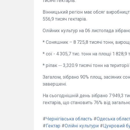
тисячі гектарів.
Вінницький регіон має обсяг виробництва
556,9 тисяч гектарів.
Олійних культур на 06 листопада зібрано
* Соняшник – 8 725,8 тисячі тонн, вироще
* сої - 4 305,7 тис. тонн на площі 1 828,9 т
* ріпак -- 3,320.9 тисячі тонн на території
Загалом, зібрано 90% площ, засіяних со
завершені.
На сьогоднішній день зібрано 7 949,3 ти
гектарів, що становить 76% від загальної
#
Чернігівська область
#
Одеська облас
#
Гектар
#
Олійні культури
#
Цукровий б