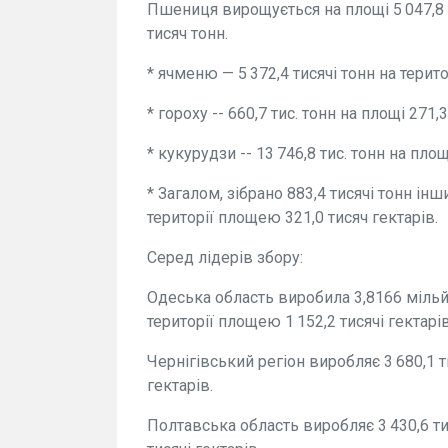
Пшениця вирощується на площі 5 047,8 т
тисяч тонн.
* ячменю — 5 372,4 тисячі тонн на територ
* гороху -- 660,7 тис. тонн на площі 271,3 
* кукурудзи -- 13 746,8 тис. тонн на площ
* Загалом, зібрано 883,4 тисячі тонн ін
території площею 321,0 тисяч гектарів.
Серед лідерів збору:
Одеська область виробила 3,8166 мільй
території площею 1 152,2 тисячі гектарів
Чернігівський регіон виробляє 3 680,1 т
гектарів.
Полтавська область виробляє 3 430,6 тис