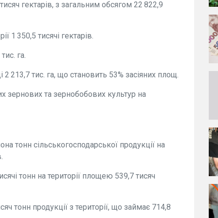
исяч гектарів, з загальним обсягом 22 822,9
ії 1 350,5 тисячі гектарів.
тис. га.
і 2 213,7 тис. га, що становить 53% засіяних площ.
ших зернових та зернобобових культур на
она тонн сільськогосподарської продукції на
.
исячі тонн на території площею 539,7 тисяч
яч тонн продукції з території, що займає 714,8