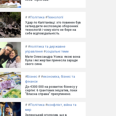
#
#
Політика
#
Технології
Удар по Капітанівці: хто повинен був
затвердити експозицію оборонних
технологій і чому ніхто не бере на
себе відповідальність.
#
#
політика та державне
управління
#
соціальні теми
Мати Олександра Усика: якою вона
була і які жертви принесла заради
свого сина.
#
Бізнес
#
#
економіка, бізнес та
фінанси
До €300 000 на розвиток бізнесу у
серпні: 6 грантових ініціатив, поки
"Власна справа" призупинено.
#
#
Політика
#
конфлікт, війна та
мир
Зеленський оголосив, що в