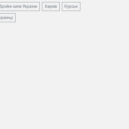
бройні сили України
Харків
Курськ
країнці