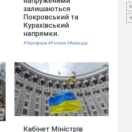
напруженими
З
залишаються
Покровський та
У
Курахівський
напрямки.
#
Укрінформ
#
Росіяни
#
Авіаудар
Кабінет Міністрів