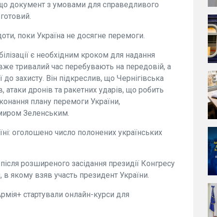
 що документ з умовами для справедливого
готовий.
доти, поки Україна не досягне перемоги.
білізації є необхідним кроком для надання
 вже тривалий час перебувають на передовій, а
 до захисту. Він підкреслив, що Чернігівська
, атаки дронів та ракетних ударів, що робить
нання плану перемоги України,
миром Зеленським.
їні: оголошено число полонених українських
після розширеного засідання президії Конгресу
, в якому взяв участь президент України.
рмія+ стартували онлайн-курси для