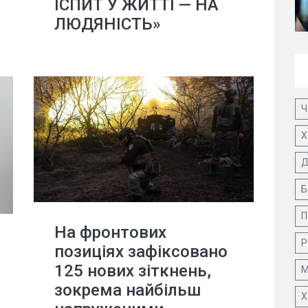
ІСПИТ У ЖИТТІ — НА
ЛЮДЯНІСТЬ»
Ч
Х
Д
Б
П
На фронтових
Р
позиціях зафіксовано
125 нових зіткнень,
М
зокрема найбільш
Х