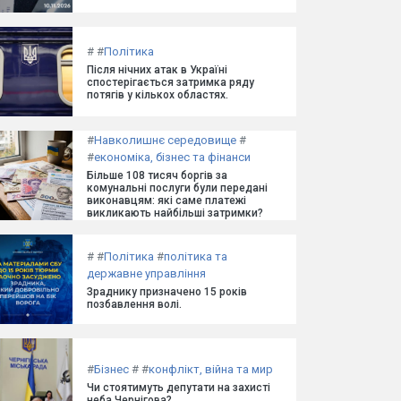
#
#
Політика
Після нічних атак в Україні
спостерігається затримка ряду
потягів у кількох областях.
#
Навколишнє середовище
#
#
економіка, бізнес та фінанси
Більше 108 тисяч боргів за
комунальні послуги були передані
виконавцям: які саме платежі
викликають найбільші затримки?
#
#
Політика
#
політика та
державне управління
Зраднику призначено 15 років
позбавлення волі.
#
Бізнес
#
#
конфлікт, війна та мир
Чи стоятимуть депутати на захисті
неба Чернігова?