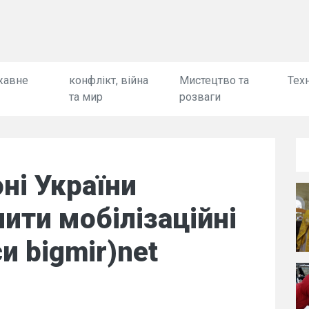
жавне
конфлікт, війна
Мистецтво та
Техн
та мир
розваги
ні України
ити мобілізаційні
и bigmir)net