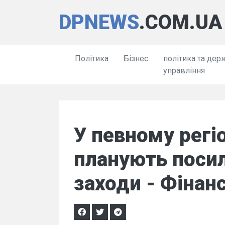
DPNEWS
.COM.UA
Політика
Бізнес
політика та дер
управління
У певному регіо
планують посил
заходи - Фінанс