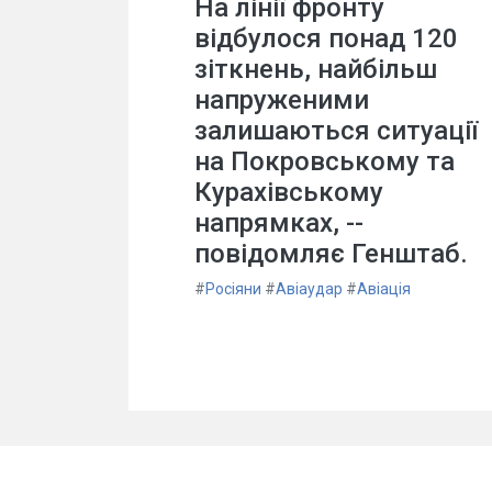
На лінії фронту
відбулося понад 120
зіткнень, найбільш
напруженими
залишаються ситуації
на Покровському та
Курахівському
напрямках, --
повідомляє Генштаб.
#
Росіяни
#
Авіаудар
#
Авіація