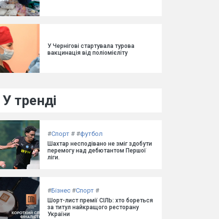
У Чернігові стартувала турова
вакцинація від поліомієліту
У тренді
#
Спорт
#
#
футбол
Шахтар несподівано не зміг здобути
перемогу над дебютантом Першої
ліги.
#
Бізнес
#
Спорт
#
Шорт-лист премії СІЛЬ: хто бореться
за титул найкращого ресторану
України