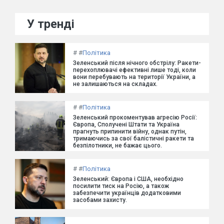
У тренді
#
#
Політика
Зеленський після нічного обстрілу: Ракети-
перехоплювачі ефективні лише тоді, коли
вони перебувають на території України, а
не залишаються на складах.
#
#
Політика
Зеленський прокоментував агресію Росії:
Європа, Сполучені Штати та Україна
прагнуть припинити війну, однак путін,
тримаючись за свої балістичні ракети та
безпілотники, не бажає цього.
#
#
Політика
Зеленський: Європа і США, необхідно
посилити тиск на Росію, а також
забезпечити українців додатковими
засобами захисту.