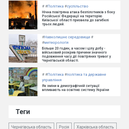
#
#
Політика
#
суспільство
Нічна повітряна атака безпілотників з боку
Російської Федерації на територію
Київської області призвела до загибелі
трьох людей.
#
Навколишнє середовище
#
#
метеорологія
Більше 20 годин, а часом і цілу добу -
військовий розкрив причини значного
подовження часу дії повітряних тривог у
Чернігівській області.
#
#
Політика
#
політика та державне
управління
Як зміни в демографічній ситуації
впливають на освітню систему України
Теги
Чернігівська область
Росія
Харківська область