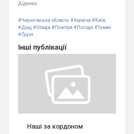
Діденко.
#
Чернігівська область
#
Україна
#
Київ
#
Дощ
#
Опади
#
Повітря
#
Погода
#
Туман
#
Ґрунт
Інші публікації
Наші за кордоном