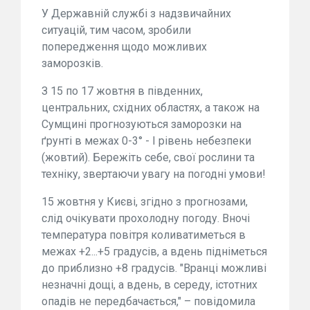
У Державній службі з надзвичайних
ситуацій, тим часом, зробили
попередження щодо можливих
заморозків.
З 15 по 17 жовтня в південних,
центральних, східних областях, а також на
Сумщині прогнозуються заморозки на
ґрунті в межах 0-3° - І рівень небезпеки
(жовтий). Бережіть себе, свої рослини та
техніку, звертаючи увагу на погодні умови!
15 жовтня у Києві, згідно з прогнозами,
слід очікувати прохолодну погоду. Вночі
температура повітря коливатиметься в
межах +2...+5 градусів, а вдень підніметься
до приблизно +8 градусів. "Вранці можливі
незначні дощі, а вдень, в середу, істотних
опадів не передбачається," – повідомила