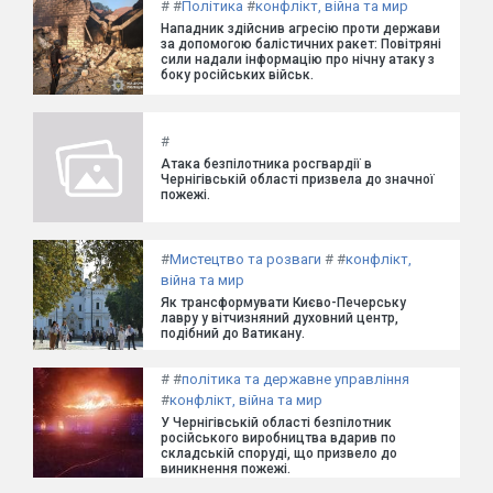
#
#
Політика
#
конфлікт, війна та мир
Нападник здійснив агресію проти держави
за допомогою балістичних ракет: Повітряні
сили надали інформацію про нічну атаку з
боку російських військ.
#
Атака безпілотника росгвардії в
Чернігівській області призвела до значної
пожежі.
#
Мистецтво та розваги
#
#
конфлікт,
війна та мир
Як трансформувати Києво-Печерську
лавру у вітчизняний духовний центр,
подібний до Ватикану.
#
#
політика та державне управління
#
конфлікт, війна та мир
У Чернігівській області безпілотник
російського виробництва вдарив по
складській споруді, що призвело до
виникнення пожежі.