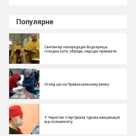
Популярне
Святвечір напередодні Водохреща:
голодна кутя, обряди, народні прикмети
Огляд цін на Привокзальному ринку
У Чернігові стартувала турова вакцинація
від поліомієліту