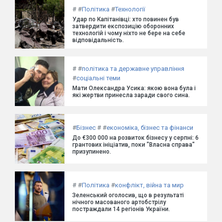
#
#
Політика
#
Технології
Удар по Капітанівці: хто повинен був
затвердити експозицію оборонних
технологій і чому ніхто не бере на себе
відповідальність.
#
#
політика та державне управління
#
соціальні теми
Мати Олександра Усика: якою вона була і
які жертви принесла заради свого сина.
#
Бізнес
#
#
економіка, бізнес та фінанси
До €300 000 на розвиток бізнесу у серпні: 6
грантових ініціатив, поки "Власна справа"
призупинено.
#
#
Політика
#
конфлікт, війна та мир
Зеленський оголосив, що в результаті
нічного масованого артобстрілу
постраждали 14 регіонів України.