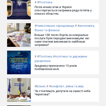
#
#
Політика
Після нічних атак в Україні
спостерігається затримка ряду потягів у
кількох областях.
#
Навколишнє середовище
#
#
економіка,
бізнес та фінанси
Більше 108 тисяч боргів за комунальні
послуги були передані виконавцям: які
саме платежі викликають найбільші
затримки?
#
#
Політика
#
політика та державне
управління
Зраднику призначено 15 років
позбавлення волі.
#
Бізнес
#
#
конфлікт, війна та мир
Чи стоятимуть депутати на захисті неба
Чернігова?