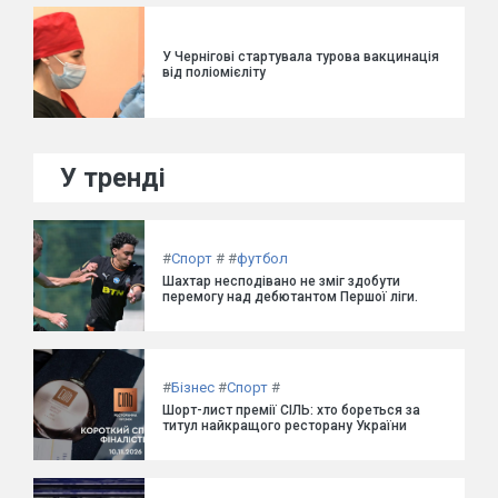
У Чернігові стартувала турова вакцинація
від поліомієліту
У тренді
#
Спорт
#
#
футбол
Шахтар несподівано не зміг здобути
перемогу над дебютантом Першої ліги.
#
Бізнес
#
Спорт
#
Шорт-лист премії СІЛЬ: хто бореться за
титул найкращого ресторану України