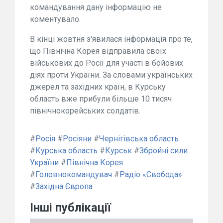
командування дану інформацію не
коментувало.
В кінці жовтня з'явилася інформація про те,
що Північна Корея відправила своїх
військових до Росії для участі в бойових
діях проти України. За словами українських
джерел та західних країн, в Курську
область вже прибули більше 10 тисяч
північнокорейських солдатів.
#
Росія
#
Росіяни
#
Чернігівська область
#
Курська область
#
Курськ
#
Збройні сили
України
#
Північна Корея
#
Головнокомандувач
#
Радіо «Свобода»
#
Західна Європа
Інші публікації