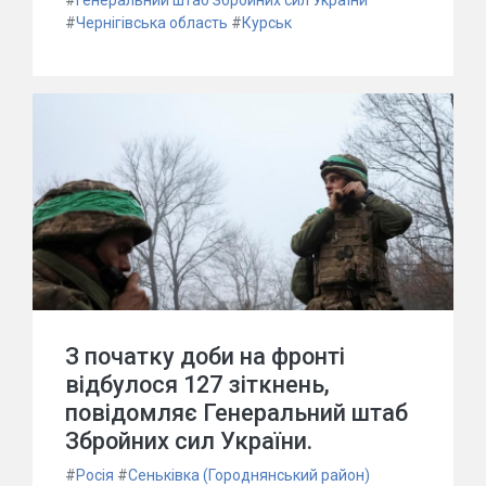
#
Генеральний штаб Збройних сил України
#
Чернігівська область
#
Курськ
З початку доби на фронті
відбулося 127 зіткнень,
повідомляє Генеральний штаб
Збройних сил України.
#
Росія
#
Сеньківка (Городнянський район)