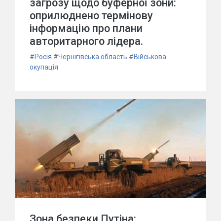
загрозу щодо буферної зони:
оприлюднено термінову
інформацію про плани
авторитарного лідера.
#
Росія
#
Чернігівська область
#
Військова
окупація
Зона безпеки Путіна: