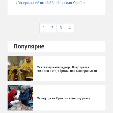
#
Генеральний штаб Збройних сил України
1
2
3
4
Популярне
Святвечір напередодні Водохреща:
голодна кутя, обряди, народні прикмети
Огляд цін на Привокзальному ринку