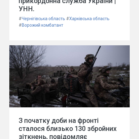
прикордонна служба України |
УНН.
#
Чернігівська область
#
Харківська область
#
Ворожий комбатант
З початку доби на фронті
сталося близько 130 збройних
зіткнень, повідомляє