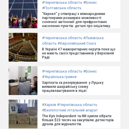
#
Чернігівська область
#
Бізнес
#
Полтавська область
"Кернел" у співпраці з міжнародними
партнерами розширює можливості
сонячної автономії для прифронтових
населених пунктів: деталі про ініціативу.
#
Чернігівська область
#
Львівська
область
#
Європейський Союз
В Україні 47 мажоритарних округів поки що
не мають своїх представників у Верховній
Раді.
#
Чернігівська область
#
Бізнес
#
Українська гривня
Зарплата за резервування: у Луцьку
виявили шахрайську схему
працевлаштування в ліцеї.
#
Харків
#
Чернігівська область
#
Безпілотний літальний апарат
The Kyiv Independent та ІМІ зуміли зібрати
більше $23 тисяч на закупівлю детекторів
дронів для журналістів.