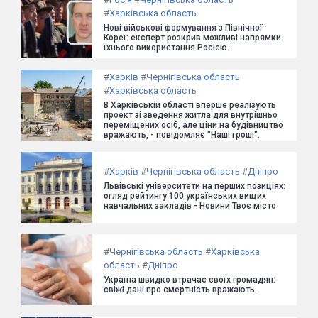
#
Харківська область
Нові військові формування з Північної
Кореї: експерт розкрив можливі напрямки
їхнього використання Росією.
#
Харків
#
Чернігівська область
#
Харківська область
В Харківській області вперше реалізують
проект зі зведення житла для внутрішньо
переміщених осіб, але ціни на будівництво
вражають, - повідомляє "Наші гроші".
#
Харків
#
Чернігівська область
#
Дніпро
Львівські університети на перших позиціях:
огляд рейтингу 100 українських вищих
навчальних закладів - Новини Твоє місто
#
Чернігівська область
#
Харківська
область
#
Дніпро
Україна швидко втрачає своїх громадян:
свіжі дані про смертність вражають.