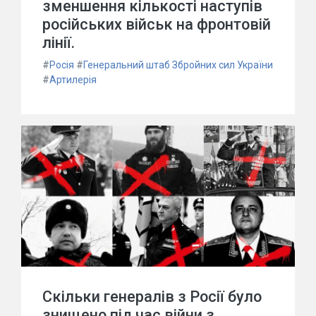
зменшення кількості наступів
російських військ на фронтовій
лінії.
#
Росія
#
Генеральний штаб Збройних сил України
#
Артилерія
Скільки генералів з Росії було
знищено під час війни з