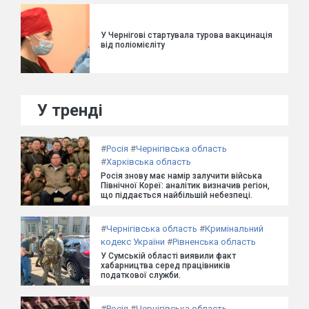
У Чернігові стартувала турова вакцинація
від поліомієліту
У тренді
#
Росія
#
Чернігівська область
#
Харківська область
Росія знову має намір залучити війська
Північної Кореї: аналітик визначив регіон,
що піддається найбільшій небезпеці.
#
Чернігівська область
#
Кримінальний
кодекс України
#
Рівненська область
У Сумській області виявили факт
хабарництва серед працівників
податкової служби.
#
Росія
#
Чернігівська область