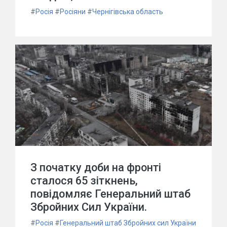
#
Росія
#
Росіяни
#
Чернігівська область
З початку доби на фронті
сталося 65 зіткнень,
повідомляє Генеральний штаб
Збройних Сил України.
#
Росія
#
Генеральний штаб Збройних сил України