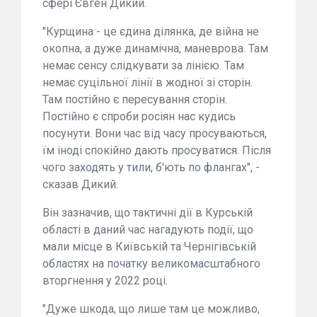
сфері Євген Дикий.
"Курщина - це єдина ділянка, де війна не
окопна, а дуже динамічна, маневрова. Там
немає сенсу слідкувати за лінією. Там
немає суцільної лінії в жодної зі сторін.
Там постійно є пересування сторін.
Постійно є спроби росіян нас кудись
посунути. Вони час від часу просуваються,
їм іноді спокійно дають просуватися. Після
чого заходять у тили, б'ють по флангах", -
сказав Дикий.
Він зазначив, що тактичні дії в Курській
області в даний час нагадують події, що
мали місце в Київській та Чернігівській
областях на початку великомасштабного
вторгнення у 2022 році.
"Дуже шкода, що лише там це можливо,