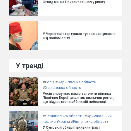
Огляд цін на Привокзальному ринку
У Чернігові стартувала турова вакцинація
від поліомієліту
У тренді
#
Росія
#
Чернігівська область
#
Харківська область
Росія знову має намір залучити війська
Північної Кореї: аналітик визначив регіон,
що піддається найбільшій небезпеці.
#
Чернігівська область
#
Кримінальний
кодекс України
#
Рівненська область
У Сумській області виявили факт