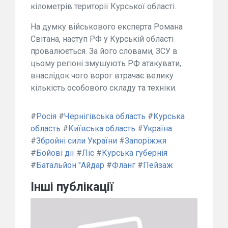
кілометрів території Курської області.
На думку військового експерта Романа
Світана, наступ РФ у Курській області
провалюється. За його словами, ЗСУ в
цьому регіоні змушують РФ атакувати,
внаслідок чого ворог втрачає велику
кількість особового складу та техніки.
#
Росія
#
Чернігівська область
#
Курська
область
#
Київська область
#
Україна
#
Збройні сили України
#
Запоріжжя
#
Бойові дії
#
Ліс
#
Курська губернія
#
Батальйон "Айдар
#
Фланг
#
Пейзаж
Інші публікації