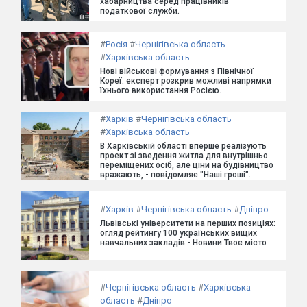
хабарництва серед працівників
податкової служби.
#
Росія
#
Чернігівська область
#
Харківська область
Нові військові формування з Північної
Кореї: експерт розкрив можливі напрямки
їхнього використання Росією.
#
Харків
#
Чернігівська область
#
Харківська область
В Харківській області вперше реалізують
проект зі зведення житла для внутрішньо
переміщених осіб, але ціни на будівництво
вражають, - повідомляє "Наші гроші".
#
Харків
#
Чернігівська область
#
Дніпро
Львівські університети на перших позиціях:
огляд рейтингу 100 українських вищих
навчальних закладів - Новини Твоє місто
#
Чернігівська область
#
Харківська
область
#
Дніпро