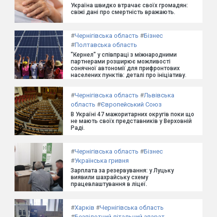
Україна швидко втрачає своїх громадян:
свіжі дані про смертність вражають.
#
Чернігівська область
#
Бізнес
#
Полтавська область
"Кернел" у співпраці з міжнародними
партнерами розширює можливості
сонячної автономії для прифронтових
населених пунктів: деталі про ініціативу.
#
Чернігівська область
#
Львівська
область
#
Європейський Союз
В Україні 47 мажоритарних округів поки що
не мають своїх представників у Верховній
Раді.
#
Чернігівська область
#
Бізнес
#
Українська гривня
Зарплата за резервування: у Луцьку
виявили шахрайську схему
працевлаштування в ліцеї.
#
Харків
#
Чернігівська область
#
Безпілотний літальний апарат