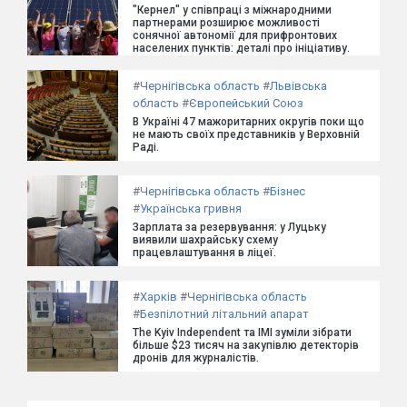
"Кернел" у співпраці з міжнародними
партнерами розширює можливості
сонячної автономії для прифронтових
населених пунктів: деталі про ініціативу.
#
Чернігівська область
#
Львівська
область
#
Європейський Союз
В Україні 47 мажоритарних округів поки що
не мають своїх представників у Верховній
Раді.
#
Чернігівська область
#
Бізнес
#
Українська гривня
Зарплата за резервування: у Луцьку
виявили шахрайську схему
працевлаштування в ліцеї.
#
Харків
#
Чернігівська область
#
Безпілотний літальний апарат
The Kyiv Independent та ІМІ зуміли зібрати
більше $23 тисяч на закупівлю детекторів
дронів для журналістів.