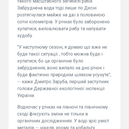
такого масштабного загибелі риби.
Забруднена вода тоді лише по Десні
розтягнулася майже на дві з половиною
сотні кілометрів. У річках було заборонено
купатися, виловлювати рибу та напувати
худобу.
"У наступному сезоні, я думаю що вже не
буде такої ситуації , тобто можна буде і
купатися, бо це органічне було
забруднення, воно випало на дно річок і
буде фактично природнім шляхом усунуте",
-- каже Дмитро Заруба, перший заступник
голови Державної екологічної інспекції
України.
Водночас у річках на півночі та північному
сході фіксують зміни не тільки в
органічних дослідженнях. У воді зріс уміст
металів -- нікеля, хрому та кобальту.