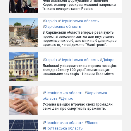
Нові військові формування з Північної
Кореї: експерт розкрив можливі напрямки
їхнього використання Росією.
#
Харків
#
Чернігівська область
#
Харківська область
В Харківській області вперше реалізують
проект зі зведення житла для внутрішньо
переміщених осіб, але ціни на будівництво
вражають, - повідомляє "Наші гроші".
#
Харків
#
Чернігівська область
#
Дніпро
Львівські університети на перших позиціях:
огляд рейтингу 100 українських вищих
навчальних закладів - Новини Твоє місто
#
Чернігівська область
#
Харківська
область
#
Дніпро
Україна швидко втрачає своїх громадян:
свіжі дані про смертність вражають.
#
Чернігівська область
#
Бізнес
#
Полтавська область