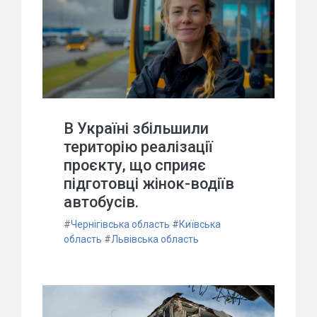
В Україні збільшили
територію реалізації
проєкту, що сприяє
підготовці жінок-водіїв
автобусів.
#
Чернігівська область
#
Київська
область
#
Львівська область