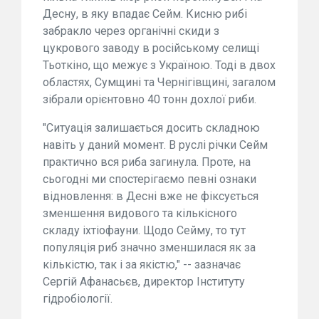
Десну, в яку впадає Сейм. Кисню рибі
забракло через органічні скиди з
цукрового заводу в російському селищі
Тьоткіно, що межує з Україною. Тоді в двох
областях, Сумщині та Чернігівщині, загалом
зібрали орієнтовно 40 тонн дохлої риби.
"Ситуація залишається досить складною
навіть у даний момент. В руслі річки Сейм
практично вся риба загинула. Проте, на
сьогодні ми спостерігаємо певні ознаки
відновлення: в Десні вже не фіксується
зменшення видового та кількісного
складу іхтіофауни. Щодо Сейму, то тут
популяція риб значно зменшилася як за
кількістю, так і за якістю," -- зазначає
Сергій Афанасьєв, директор Інституту
гідробіології.