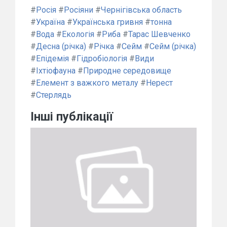
#
Росія
#
Росіяни
#
Чернігівська область
#
Україна
#
Українська гривня
#
тонна
#
Вода
#
Екологія
#
Риба
#
Тарас Шевченко
#
Десна (річка)
#
Річка
#
Сейм
#
Сейм (річка)
#
Епідемія
#
Гідробіологія
#
Види
#
Іхтіофауна
#
Природне середовище
#
Елемент з важкого металу
#
Нерест
#
Стерлядь
Інші публікації