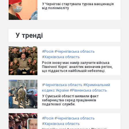
У Чернігові стартувала турова вакцинація
від поліомієліту
У тренді
#
Росія
#
Чернігівська область
#
Харківська область
Росія знову має намір залучити війська
Північної Кореї: аналітик визначив регіон,
що піддається найбільшій небезпеці.
#
Чернігівська область
#
Кримінальний
кодекс України
#
Рівненська область
У Сумській області виявили факт
хабарництва серед працівників
податкової служби.
#
Росія
#
Чернігівська область
#
Харківська область