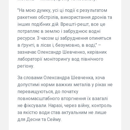
"На мою думку, усі ці події є результатом
ракетних обстрілів, використання дронів та
інших подібних дій. Врешті-решт, все це
потрапляє в землю і забруднює водні
ресурси. З часом ці забруднення опиняться
в ґрунті, в лісах і, безумовно, в воді," –
зазначає Олександр Шевченко, керівник
лабораторії моніторингу вод північного
регіону.
За словами Олександра Шевченка, хоча
допустимі норми важких металів у ріках не
перевищуються, до початку
повномасштабного вторгнення їх взагалі
не фіксували. Наразі, через війну, контроль
за якістю води став актуальним не лише
для Десни та Сейму.