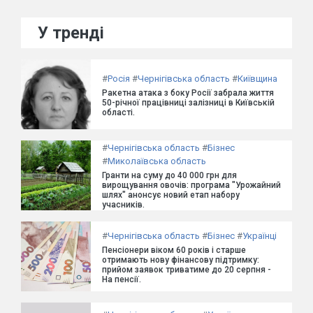
У тренді
#
Росія
#
Чернігівська область
#
Київщина
Ракетна атака з боку Росії забрала життя
50-річної працівниці залізниці в Київській
області.
#
Чернігівська область
#
Бізнес
#
Миколаївська область
Гранти на суму до 40 000 грн для
вирощування овочів: програма "Урожайний
шлях" анонсує новий етап набору
учасників.
#
Чернігівська область
#
Бізнес
#
Українці
Пенсіонери віком 60 років і старше
отримають нову фінансову підтримку:
прийом заявок триватиме до 20 серпня -
На пенсії.