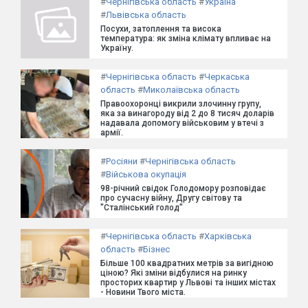
#
Чернігівська область
#
Україна
#
Львівська область
Посухи, затоплення та висока
температура: як зміна клімату впливає на
Україну.
#
Чернігівська область
#
Черкаська
область
#
Миколаївська область
Правоохоронці викрили злочинну групу,
яка за винагороду від 2 до 8 тисяч доларів
надавала допомогу військовим у втечі з
армії.
#
Росіяни
#
Чернігівська область
#
Військова окупація
98-річний свідок Голодомору розповідає
про сучасну війну, Другу світову та
"Сталінський голод"
#
Чернігівська область
#
Харківська
область
#
Бізнес
Більше 100 квадратних метрів за вигідною
ціною? Які зміни відбулися на ринку
просторих квартир у Львові та інших містах
- Новини Твого міста.