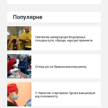
Популярне
Святвечір напередодні Водохреща:
голодна кутя, обряди, народні прикмети
Огляд цін на Привокзальному ринку
У Чернігові стартувала турова вакцинація
від поліомієліту