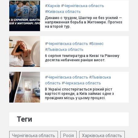
#
Харків
#
Чернігівська область
#
Київська область
Динамо с трудом, Шахтер не без усилий —
напряженная борьба в Житомире. Прогноз
на второй тур.
#
Чернігівська область
#
Бізнес
#
Львівська область
6 серпня температура в Києві та Рівному
досягла небачених раніше висот.
#
Чернігівська область
#
Львівська
область
#
Черкаська область
В Україні спостерігається різкий ріст
вартості оренди, а Київ займає одне з
провідних місць у цьому процесі.
Теги
Чернігівська область
Росія
Харківська область