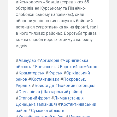
військовослужбовців (серед яких 65
обстрілів на Курському та Північно-
Слобожанському напрямках), сили
оборони успішно виснажують бойовий
потенціал супротивника як на фронті, так і
в його тилових районах. Боротьба триває, і
кожна спроба ворога отримує належну
відсіч.
#
Авіаудар
#
Артилерія
#
Чернігівська
область
#
Вовчанськ
#
Ворожий комбатант
#
Краматорськ
#
Курськ
#
Оріхівський
район
#
Костянтинівка
#
Покровськ,
Україна
#
Бойові дії
#
Бойовий потенціал
#
Степанівка (Шахтарський район)
#
Степовий фронт
#
Лиман (станція,
Донецька залізниця)
#
Костянтинівський
район
#
Сумська область
#
Хуліайполеський район
#
Мирноград