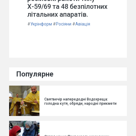
Х-59/69 та 48 безпілотних
літальних апаратів.
#
Укрінформ
#
Росіяни
#
Авіація
Популярне
Святвечір напередодні Водохреща:
голодна кутя, обряди, народні прикмети