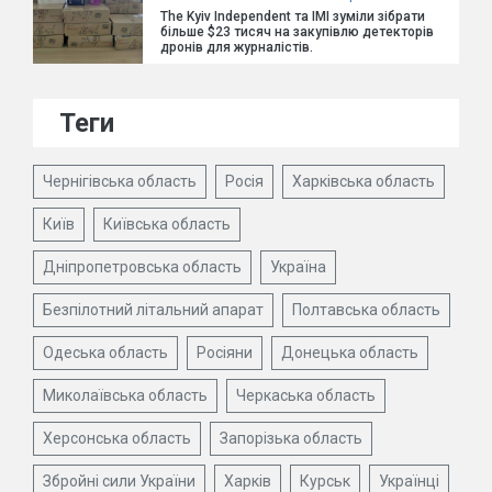
The Kyiv Independent та ІМІ зуміли зібрати
більше $23 тисяч на закупівлю детекторів
дронів для журналістів.
Теги
Чернігівська область
Росія
Харківська область
Київ
Київська область
Дніпропетровська область
Україна
Безпілотний літальний апарат
Полтавська область
Одеська область
Росіяни
Донецька область
Миколаївська область
Черкаська область
Херсонська область
Запорізька область
Збройні сили України
Харків
Курськ
Українці