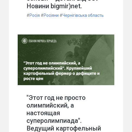
Новини bigmir)net.
#
Росія
#
Росіяни
#
Чернігівська область
"Этот год не просто
олимпийский, а
настоящая
суперолимпиада".
Ведущий картофельный