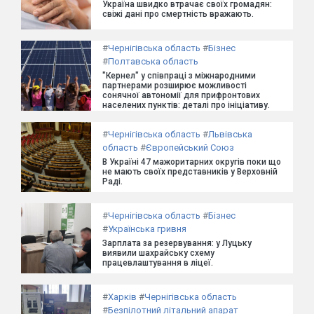
Україна швидко втрачає своїх громадян:
свіжі дані про смертність вражають.
#
Чернігівська область
#
Бізнес
#
Полтавська область
"Кернел" у співпраці з міжнародними
партнерами розширює можливості
сонячної автономії для прифронтових
населених пунктів: деталі про ініціативу.
#
Чернігівська область
#
Львівська
область
#
Європейський Союз
В Україні 47 мажоритарних округів поки що
не мають своїх представників у Верховній
Раді.
#
Чернігівська область
#
Бізнес
#
Українська гривня
Зарплата за резервування: у Луцьку
виявили шахрайську схему
працевлаштування в ліцеї.
#
Харків
#
Чернігівська область
#
Безпілотний літальний апарат