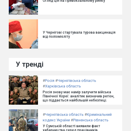
Огляд цін на Привокзальному ринку
У Чернігові стартувала турова вакцинація
від поліомієліту
У тренді
#
Росія
#
Чернігівська область
#
Харківська область
Росія знову має намір залучити війська
Північної Кореї: аналітик визначив регіон,
що піддається найбільшій небезпеці.
#
Чернігівська область
#
Кримінальний
кодекс України
#
Рівненська область
У Сумській області виявили факт
хабарництва серед працівників