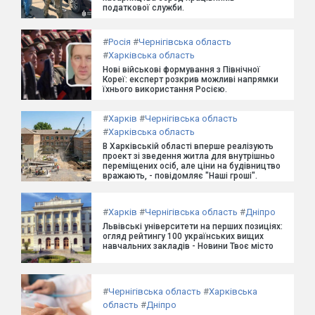
податкової служби.
#
Росія
#
Чернігівська область
#
Харківська область
Нові військові формування з Північної
Кореї: експерт розкрив можливі напрямки
їхнього використання Росією.
#
Харків
#
Чернігівська область
#
Харківська область
В Харківській області вперше реалізують
проект зі зведення житла для внутрішньо
переміщених осіб, але ціни на будівництво
вражають, - повідомляє "Наші гроші".
#
Харків
#
Чернігівська область
#
Дніпро
Львівські університети на перших позиціях:
огляд рейтингу 100 українських вищих
навчальних закладів - Новини Твоє місто
#
Чернігівська область
#
Харківська
область
#
Дніпро