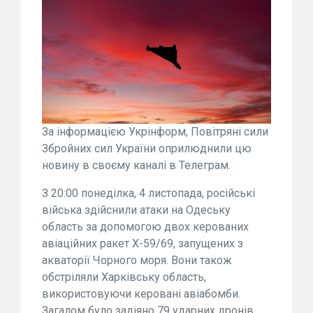
За інформацією Укрінформ, Повітряні сили
Збройних сил України оприлюднили цю
новину в своєму каналі в Телеграм.
З 20:00 понеділка, 4 листопада, російські
війська здійснили атаки на Одеську
область за допомогою двох керованих
авіаційних ракет Х-59/69, запущених з
акваторії Чорного моря. Вони також
обстріляли Харківську область,
використовуючи керовані авіабомби.
Загалом було задіяно 79 ударних дронів