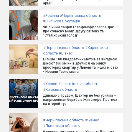
армії.
#
Росіяни
#
Чернігівська область
#
Військова окупація
98-річний свідок Голодомору розповідає
про сучасну війну, Другу світову та
"Сталінський голод"
#
Чернігівська область
#
Харківська
область
#
Бізнес
Більше 100 квадратних метрів за вигідною
ціною? Які зміни відбулися на ринку
просторих квартир у Львові та інших містах
- Новини Твого міста.
#
Харків
#
Чернігівська область
#
Київська область
Динамо с трудом, Шахтер не без усилий —
напряженная борьба в Житомире. Прогноз
на второй тур.
#
Чернігівська область
#
Бізнес
#
Львівська область
6 серпня температура в Києві та Рівному