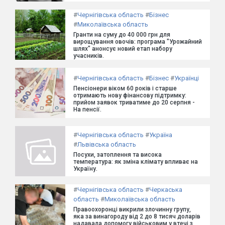
#
Чернігівська область
#
Бізнес
#
Миколаївська область
Гранти на суму до 40 000 грн для
вирощування овочів: програма "Урожайний
шлях" анонсує новий етап набору
учасників.
#
Чернігівська область
#
Бізнес
#
Українці
Пенсіонери віком 60 років і старше
отримають нову фінансову підтримку:
прийом заявок триватиме до 20 серпня -
На пенсії.
#
Чернігівська область
#
Україна
#
Львівська область
Посухи, затоплення та висока
температура: як зміна клімату впливає на
Україну.
#
Чернігівська область
#
Черкаська
область
#
Миколаївська область
Правоохоронці викрили злочинну групу,
яка за винагороду від 2 до 8 тисяч доларів
надавала допомогу військовим у втечі з