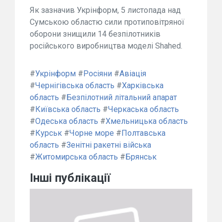
Як зазначив Укрінформ, 5 листопада над
Сумською областю сили протиповітряної
оборони знищили 14 безпілотників
російського виробництва моделі Shahed.
#
Укрінформ
#
Росіяни
#
Авіація
#
Чернігівська область
#
Харківська
область
#
Безпілотний літальний апарат
#
Київська область
#
Черкаська область
#
Одеська область
#
Хмельницька область
#
Курськ
#
Чорне море
#
Полтавська
область
#
Зенітні ракетні війська
#
Житомирська область
#
Брянськ
Інші публікації