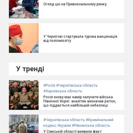
Огляд цін на Привокзальному ринку
У Чернігові стартувала турова вакцинація
від поліомієліту
У тренді
#
Росія
#
Чернігівська область
#
Харківська область
Росія знову має намір залучити війська
Північної Кореї: аналітик визначив регіон,
що піддається найбільшій небезпеці.
#
Чернігівська область
#
Кримінальний
кодекс України
#
Рівненська область
У Сумській області виявили факт