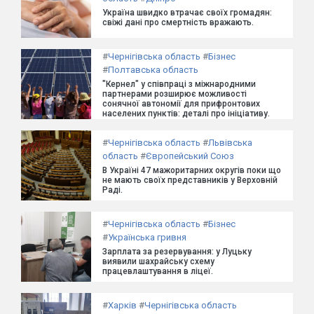
Україна швидко втрачає своїх громадян:
свіжі дані про смертність вражають.
#
Чернігівська область
#
Бізнес
#
Полтавська область
"Кернел" у співпраці з міжнародними
партнерами розширює можливості
сонячної автономії для прифронтових
населених пунктів: деталі про ініціативу.
#
Чернігівська область
#
Львівська
область
#
Європейський Союз
В Україні 47 мажоритарних округів поки що
не мають своїх представників у Верховній
Раді.
#
Чернігівська область
#
Бізнес
#
Українська гривня
Зарплата за резервування: у Луцьку
виявили шахрайську схему
працевлаштування в ліцеї.
#
Харків
#
Чернігівська область