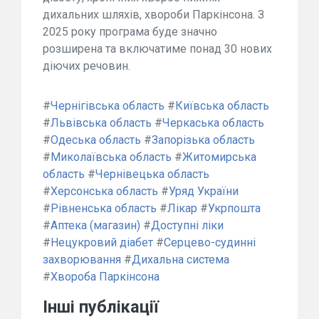
дихальних шляхів, хвороби Паркінсона. З
2025 року програма буде значно
розширена та включатиме понад 30 нових
діючих речовин.
#
Чернігівська область
#
Київська область
#
Львівська область
#
Черкаська область
#
Одеська область
#
Запорізька область
#
Миколаївська область
#
Житомирська
область
#
Чернівецька область
#
Херсонська область
#
Уряд України
#
Рівненська область
#
Лікар
#
Укрпошта
#
Аптека (магазин)
#
Доступні ліки
#
Нецукровий діабет
#
Серцево-судинні
захворювання
#
Дихальна система
#
Хвороба Паркінсона
Інші публікації