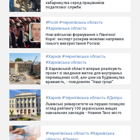
хабарництва серед працівників
податкової служби.
#
Росія
#
Чернігівська область
#
Харківська область
Нові військові формування з Північної
Кореї: експерт розкрив можливі напрямки
їхнього використання Росією.
#
Харків
#
Чернігівська область
#
Харківська область
В Харківській області вперше реалізують
проект зі зведення житла для внутрішньо
переміщених осіб, але ціни на будівництво
вражають, - повідомляє "Наші гроші".
#
Харків
#
Чернігівська область
#
Дніпро
Львівські університети на перших позиціях:
огляд рейтингу 100 українських вищих
навчальних закладів - Новини Твоє місто
#
Чернігівська область
#
Харківська
область
#
Дніпро