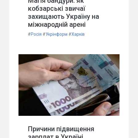
Магія бандури: як
кобзарські звичаї
захищають Україну на
міжнародній арені
#
Росія
#
Укрінформ
#
Харків
Причини підвищення
зарплат в Україні