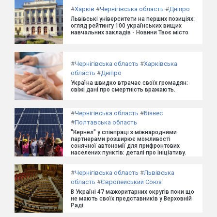
#
Харків
#
Чернігівська область
#
Дніпро
Львівські університети на перших позиціях:
огляд рейтингу 100 українських вищих
навчальних закладів - Новини Твоє місто
#
Чернігівська область
#
Харківська
область
#
Дніпро
Україна швидко втрачає своїх громадян:
свіжі дані про смертність вражають.
#
Чернігівська область
#
Бізнес
#
Полтавська область
"Кернел" у співпраці з міжнародними
партнерами розширює можливості
сонячної автономії для прифронтових
населених пунктів: деталі про ініціативу.
#
Чернігівська область
#
Львівська
область
#
Європейський Союз
В Україні 47 мажоритарних округів поки що
не мають своїх представників у Верховній
Раді.