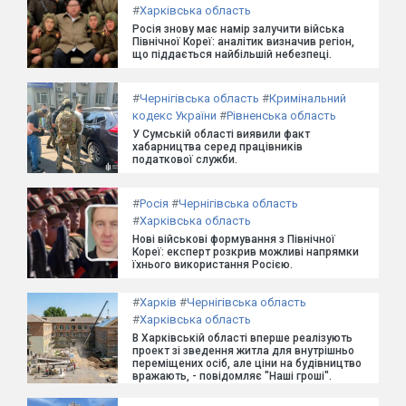
#
Харківська область
Росія знову має намір залучити війська
Північної Кореї: аналітик визначив регіон,
що піддається найбільшій небезпеці.
#
Чернігівська область
#
Кримінальний
кодекс України
#
Рівненська область
У Сумській області виявили факт
хабарництва серед працівників
податкової служби.
#
Росія
#
Чернігівська область
#
Харківська область
Нові військові формування з Північної
Кореї: експерт розкрив можливі напрямки
їхнього використання Росією.
#
Харків
#
Чернігівська область
#
Харківська область
В Харківській області вперше реалізують
проект зі зведення житла для внутрішньо
переміщених осіб, але ціни на будівництво
вражають, - повідомляє "Наші гроші".