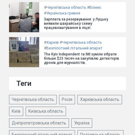
#
Чернігівська область
#
Бізнес
#
Українська гривня
Зарплата за резервування: у Луцьку
виявили шахрайську схему
працевлаштування в ліцеї.
#
Харків
#
Чернігівська область
#
Безпілотний літальний апарат
The Kyiv Independent та ІМІ зуміли зібрати
більше $23 тисяч на закупівлю детекторів
дронів для журналістів.
Теги
Чернігівська область
Росія
Харківська область
Київ
Київська область
Дніпропетровська область
Україна
Безпілотний літальний апарат
Полтавська область