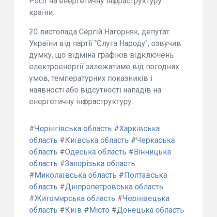
Росії на енергетичну інфраструктуру
країни.
20 листопада Сергій Нагорняк, депутат
України від партії "Слуга Народу", озвучив
думку, що відміна графіків відключень
електроенергії залежатиме від погодних
умов, температурних показників і
наявності або відсутності нападів на
енергетичну інфраструктуру.
#
Чернігівська область
#
Харківська
область
#
Київська область
#
Черкаська
область
#
Одеська область
#
Вінницька
область
#
Запорізька область
#
Миколаївська область
#
Полтавська
область
#
Дніпропетровська область
#
Житомирська область
#
Чернівецька
область
#
Київ
#
Місто
#
Донецька область