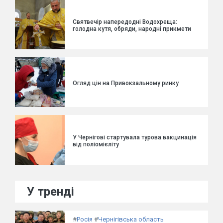
Святвечір напередодні Водохреща:
голодна кутя, обряди, народні прикмети
Огляд цін на Привокзальному ринку
У Чернігові стартувала турова вакцинація
від поліомієліту
У тренді
#
Росія
#
Чернігівська область