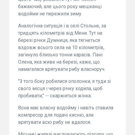
бажаючий, але цього року мешканці
водойми не пережили зиму.
Аналогічна ситуація і в селі Стольне, за
тридцять кілометрів від Мени. Тут на
березі річки Думниця, яка тягнеться
вздовж всього села на 10 кілометрів,
загинуло близько тонни карасів. Пані
Олена, яка живе на березі, каже, що
намагалася врятувати рибу власноруч.
"З того боку робилися ополонки, я туди зі
свого місця і через річку ходила, щоб
пробивати," -- скаржиться жінка.
Вона має власну водойму і навіть ставила
компресор для подачі кисню, але
врятувати всю рибу не вдалося.
Місцеві жителі висловлюють підозру, що