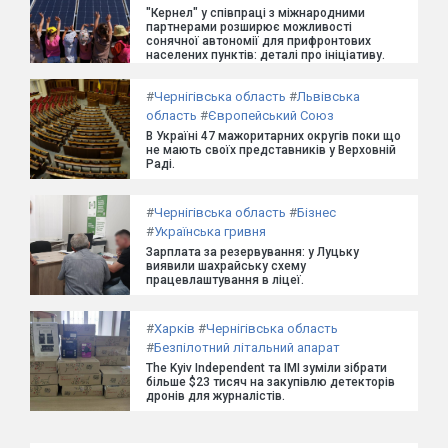
"Кернел" у співпраці з міжнародними
партнерами розширює можливості
сонячної автономії для прифронтових
населених пунктів: деталі про ініціативу.
#
Чернігівська область
#
Львівська
область
#
Європейський Союз
В Україні 47 мажоритарних округів поки що
не мають своїх представників у Верховній
Раді.
#
Чернігівська область
#
Бізнес
#
Українська гривня
Зарплата за резервування: у Луцьку
виявили шахрайську схему
працевлаштування в ліцеї.
#
Харків
#
Чернігівська область
#
Безпілотний літальний апарат
The Kyiv Independent та ІМІ зуміли зібрати
більше $23 тисяч на закупівлю детекторів
дронів для журналістів.