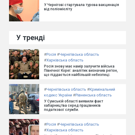
У Чернігові стартувала турова вакцинація
від поліомієліту
У тренді
#
Росія
#
Чернігівська область
#
Харківська область
Росія знову має намір залучити війська
Північної Кореї: аналітик визначив регіон,
що піддається найбільшій небезпеці.
#
Чернігівська область
#
Кримінальний
кодекс України
#
Рівненська область
У Сумській області виявили факт
хабарництва серед працівників
податкової служби.
#
Росія
#
Чернігівська область
#
Харківська область