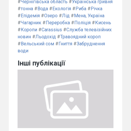
#
Чернігівська область
#
Українська гривня
#
тонна
#
Вода
#
Екологія
#
Риба
#
Річка
#
Епідемія
#
Озеро
#
Лід
#
Мена, Україна
#
Чагарник
#
Переробка
#
Поліція
#
Кисень
#
Коропи
#
Carassius
#
Служба телевізійних
новин
#
Льодохід
#
Травоядний короп
#
Вельський сом
#
Гниття
#
Забруднення
води
Інші публікації