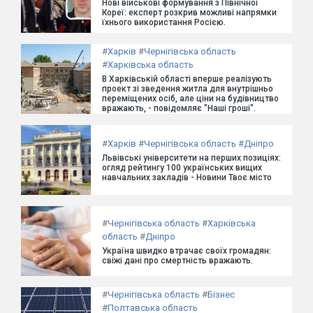
Нові військові формування з Північної
Кореї: експерт розкрив можливі напрямки
їхнього використання Росією.
#
Харків
#
Чернігівська область
#
Харківська область
В Харківській області вперше реалізують
проект зі зведення житла для внутрішньо
переміщених осіб, але ціни на будівництво
вражають, - повідомляє "Наші гроші".
#
Харків
#
Чернігівська область
#
Дніпро
Львівські університети на перших позиціях:
огляд рейтингу 100 українських вищих
навчальних закладів - Новини Твоє місто
#
Чернігівська область
#
Харківська
область
#
Дніпро
Україна швидко втрачає своїх громадян:
свіжі дані про смертність вражають.
#
Чернігівська область
#
Бізнес
#
Полтавська область