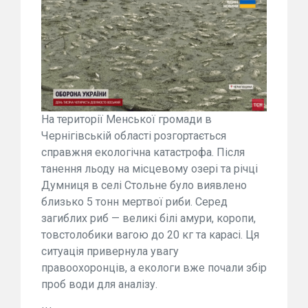
На території Менської громади в
Чернігівській області розгортається
справжня екологічна катастрофа. Після
танення льоду на місцевому озері та річці
Думниця в селі Стольне було виявлено
близько 5 тонн мертвої риби. Серед
загиблих риб — великі білі амури, коропи,
товстолобики вагою до 20 кг та карасі. Ця
ситуація привернула увагу
правоохоронців, а екологи вже почали збір
проб води для аналізу.