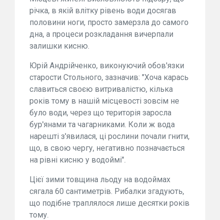
річка, в якій влітку рівень води досягав
половини ноги, просто замерзла до самого
дна, а процеси розкладання вичерпали
залишки кисню.
Юрій Андрійченко, виконуючий обов'язки
старости Стольного, зазначив: "Хоча карась
славиться своєю витривалістю, кілька
років тому в нашій місцевості зовсім не
було води, через що територія заросла
бур'янами та чагарниками. Коли ж вода
нарешті з'явилася, ці рослини почали гнити,
що, в свою чергу, негативно позначається
на рівні кисню у водоймі".
Цієї зими товщина льоду на водоймах
сягала 60 сантиметрів. Рибалки згадують,
що подібне траплялося лише десятки років
тому.