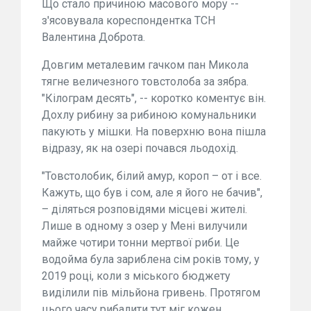
Що стало причиною масового мору --
з'ясовувала кореспондентка ТСН
Валентина Доброта.
Довгим металевим гачком пан Микола
тягне величезного товстолоба за зябра.
"Кілограм десять", -- коротко коментує він.
Дохлу рибину за рибиною комунальники
пакують у мішки. На поверхню вона пішла
відразу, як на озері почався льодохід.
"Товстолобик, білий амур, короп – от і все.
Кажуть, що був і сом, але я його не бачив",
– діляться розповідями місцеві жителі.
Лише в одному з озер у Мені вилучили
майже чотири тонни мертвої риби. Це
водойма була зариблена сім років тому, у
2019 році, коли з міського бюджету
виділили пів мільйона гривень. Протягом
цього часу рибалити тут міг кожен