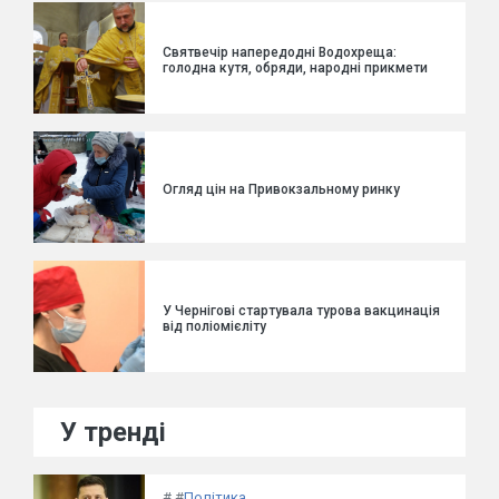
Святвечір напередодні Водохреща:
голодна кутя, обряди, народні прикмети
Огляд цін на Привокзальному ринку
У Чернігові стартувала турова вакцинація
від поліомієліту
У тренді
#
#
Політика