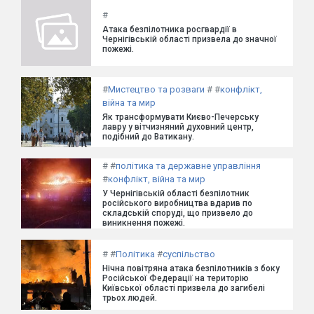
#
Атака безпілотника росгвардії в
Чернігівській області призвела до значної
пожежі.
#
Мистецтво та розваги
#
#
конфлікт,
війна та мир
Як трансформувати Києво-Печерську
лавру у вітчизняний духовний центр,
подібний до Ватикану.
#
#
політика та державне управління
#
конфлікт, війна та мир
У Чернігівській області безпілотник
російського виробництва вдарив по
складській споруді, що призвело до
виникнення пожежі.
#
#
Політика
#
суспільство
Нічна повітряна атака безпілотників з боку
Російської Федерації на територію
Київської області призвела до загибелі
трьох людей.