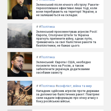
Зеленський після нічного обстрілу: Ракети-
перехоплювачі ефективні лише тоді, коли
вони перебувають на території України, а
не залишаються на складах.
#
#
Політика
Зеленський прокоментував агресію Росії:
Європа, Сполучені Штати та Україна
прагнуть припинити війну, однак путін,
тримаючись за свої балістичні ракети та
безпілотники, не бажає цього.
#
#
Політика
Зеленський: Європа і США, необхідно
посилити тиск на Росію, а також
забезпечити українців додатковими
засобами захисту.
#
#
Політика
#
конфлікт, війна та мир
Нападник здійснив агресію проти держави
за допомогою балістичних ракет: Повітряні
сили надали інформацію про нічну атаку з
боку російських військ.