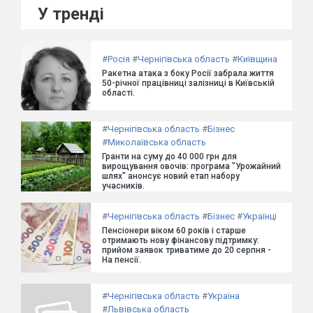
У тренді
#
Росія
#
Чернігівська область
#
Київщина
Ракетна атака з боку Росії забрала життя
50-річної працівниці залізниці в Київській
області.
#
Чернігівська область
#
Бізнес
#
Миколаївська область
Гранти на суму до 40 000 грн для
вирощування овочів: програма "Урожайний
шлях" анонсує новий етап набору
учасників.
#
Чернігівська область
#
Бізнес
#
Українці
Пенсіонери віком 60 років і старше
отримають нову фінансову підтримку:
прийом заявок триватиме до 20 серпня -
На пенсії.
#
Чернігівська область
#
Україна
#
Львівська область