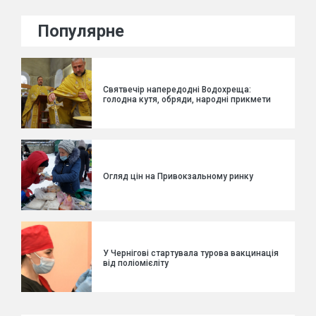
Популярне
Святвечір напередодні Водохреща:
голодна кутя, обряди, народні прикмети
Огляд цін на Привокзальному ринку
У Чернігові стартувала турова вакцинація
від поліомієліту