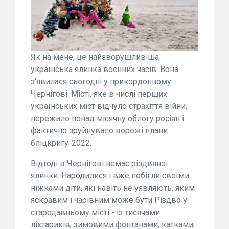
Як на мене, це найзворушливіша
українська ялинка воєнних часів. Вона
з'явилася сьогодні у прикордонному
Чернігові. Місті, яке в числі перших
українських міст відчуло страхіття війни,
пережило понад місячну облогу росіян і
фактично зруйнувало ворожі плани
бліцкригу-2022.
Відтоді в Чернігові немає різдвяної
ялинки. Народилися і вже побігли своїми
ніжками діти, які навіть не уявляють, яким
яскравим і чарівним може бути Різдво у
стародавньому місті - із тисячами
ліхтариків, зимовими фонтанами, катками,