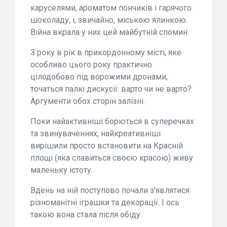
каруселями, ароматом пончиків і гарячого
шоколаду, і, звичайно, міською ялинкою.
Війна вкрала у них цей майбутній спомин.
З року в рік в прикордонному місті, яке
особливо цього року практично
цілодобово під ворожими дронами,
точаться палкі дискусії: варто чи не варто?
Аргументи обох сторін залізні.
Поки найактивніші борються в суперечках
та звинуваченнях, найкреативніші
вирішили просто встановити на Красній
площі (яка славиться своєю красою) живу
маленьку істоту.
Вдень на ній поступово почали з'являтися
різноманітні іграшки та декорації. І ось
такою вона стала після обіду.