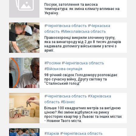
Посухи, затоплення та висока
температура: як зміна клімату впливає на
Україну.
#
Чернігівська область
#
Черкаська
область
#
Миколаївська область
Правоохоронці викрили злочинну групу,
яка за винагороду від 2 до 8 тисяч доларів
надавала допомогу військовим у втечі з
армії.
#
Росіяни
#
Чернігівська область
#
Військова окупація
98-річний свідок Голодомору розповідає
про сучасну війну, Другу світову та
"Сталінський голод"
#
Чернігівська область
#
Харківська
область
#
Бізнес
Більше 100 квадратних метрів за вигідною
ціною? Які зміни відбулися на ринку
просторих квартир у Львові та інших містах
- Новини Твого міста.
#
Харків
#
Чернігівська область