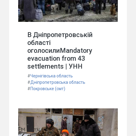
В Дніпропетровській
області
оголосилиMandatory
evacuation from 43
settlements | УНН
#
Чернігівська область
#
Дніпропетровська область
#
Покровське (смт)