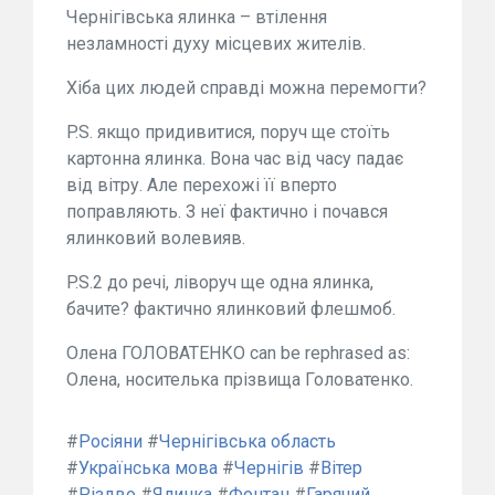
Чернігівська ялинка – втілення
незламності духу місцевих жителів.
Хіба цих людей справді можна перемогти?
P.S. якщо придивитися, поруч ще стоїть
картонна ялинка. Вона час від часу падає
від вітру. Але перехожі її вперто
поправляють. З неї фактично і почався
ялинковий волевияв.
P.S.2 до речі, ліворуч ще одна ялинка,
бачите? фактично ялинковий флешмоб.
Олена ГОЛОВАТЕНКО can be rephrased as:
Олена, носителька прізвища Головатенко.
#
Росіяни
#
Чернігівська область
#
Українська мова
#
Чернігів
#
Вітер
#
Різдво
#
Ялинка
#
Фонтан
#
Гарячий