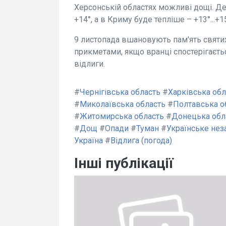
Херсонській областях можливі дощі. Де
+14°, а в Криму буде тепліше – +13°...+15
9 листопада вшановують пам'ять святих
прикметами, якщо вранці спостерігаєтьс
відлиги.
#
Чернігівська область
#
Харківська обл
#
Миколаївська область
#
Полтавська о
#
Житомирська область
#
Донецька обл
#
Дощ
#
Опади
#
Туман
#
Українське нез
Україна
#
Відлига (погода)
Інші публікації