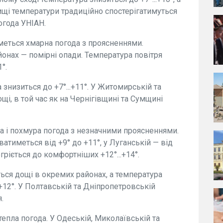
ищі температури традиційно спостерігатимуться
огода УНІАН.
иметься хмарна погода з проясненнями.
йонах — помірні опади. Температура повітря
°.
 знизиться до +7°...+11°. У Житомирській та
щі, в той час як на Чернігівщині та Сумщині
уха і похмура погода з незначними проясненнями.
атиметься від +9° до +11°, у Луганській — від
огріється до комфортніших +12°...+14°.
ться дощі в окремих районах, а температура
12°. У Полтавській та Дніпропетровській
.
тепла погода. У Одеській, Миколаївській та