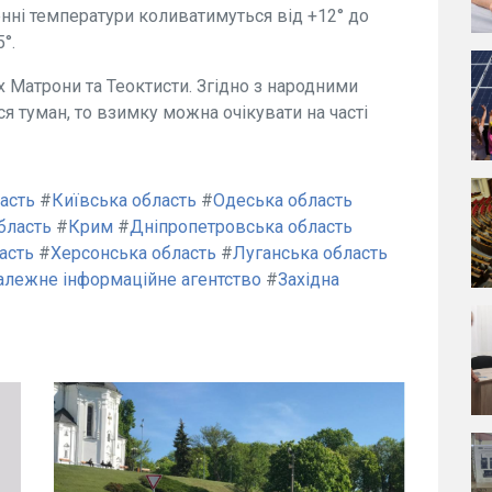
нні температури коливатимуться від +12° до
°.
 Матрони та Теоктисти. Згідно з народними
я туман, то взимку можна очікувати на часті
асть
#
Київська область
#
Одеська область
бласть
#
Крим
#
Дніпропетровська область
асть
#
Херсонська область
#
Луганська область
алежне інформаційне агентство
#
Західна