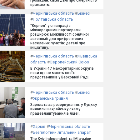
громадян: свіжі дані про смертність
вражають.
#
Чернігівська область
#
Бізнес
#
Полтавська область
"Кернел" у співпраці з
міжнародними партнерами
розширює можливості сонячної
автономії для прифронтових
населених пунктів: деталі про
ініціативу.
#
Чернігівська область
#
Львівська
область
#
Європейський Союз
В Україні 47 мажоритарних округів
поки що не мають своїх
представників у Верховній Раді.
#
Чернігівська область
#
Бізнес
#
Українська гривня
Зарплата за резервування: у Луцьку
виявили шахрайську схему
працевлаштування в ліцеї.
#
Харків
#
Чернігівська область
#
Безпілотний літальний апарат
The Kyiv Independent та ІМІ зуміли