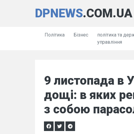
DPNEWS
.COM.UA
Політика
Бізнес
політика та дер
управління
9 листопада в У
дощі: в яких ре
з собою парасо