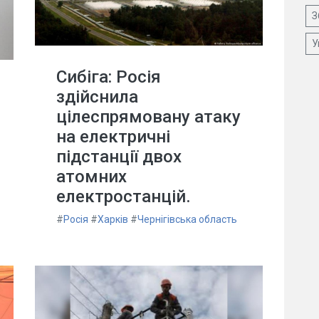
З
У
Сибіга: Росія
здійснила
цілеспрямовану атаку
на електричні
підстанції двох
атомних
електростанцій.
#
Росія
#
Харків
#
Чернігівська область