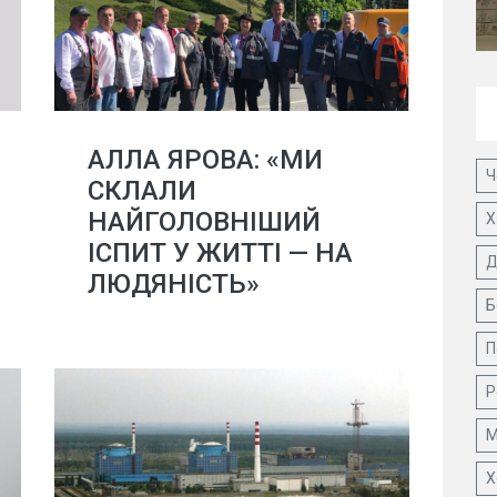
АЛЛА ЯРОВА: «МИ
Ч
СКЛАЛИ
НАЙГОЛОВНІШИЙ
Х
ІСПИТ У ЖИТТІ — НА
Д
ЛЮДЯНІСТЬ»
Б
П
Р
М
Х