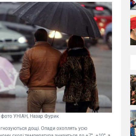
/ фото УНІАН, Назар Фурик
прогнозуються дощі. Опади охоплять усю
ому сході температура знизиться до +7°...+10°, а