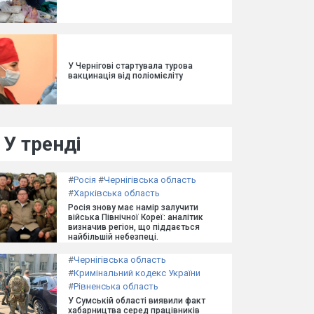
У Чернігові стартувала турова
вакцинація від поліомієліту
У тренді
#
Росія
#
Чернігівська область
#
Харківська область
Росія знову має намір залучити
війська Північної Кореї: аналітик
визначив регіон, що піддається
найбільшій небезпеці.
#
Чернігівська область
#
Кримінальний кодекс України
#
Рівненська область
У Сумській області виявили факт
хабарництва серед працівників