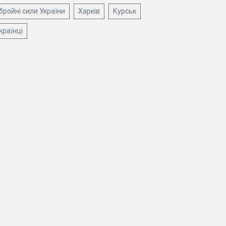
бройні сили України
Харків
Курськ
країнці