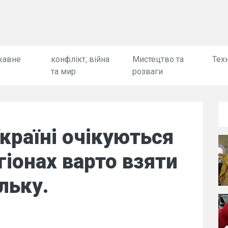
жавне
конфлікт, війна
Мистецтво та
Техн
та мир
розваги
країні очікуються
гіонах варто взяти
льку.