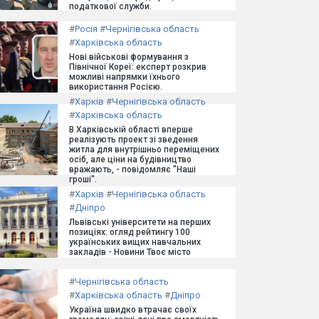
податкової служби.
#
Росія
#
Чернігівська область
#
Харківська область
Нові військові формування з
Північної Кореї: експерт розкрив
можливі напрямки їхнього
використання Росією.
#
Харків
#
Чернігівська область
#
Харківська область
В Харківській області вперше
реалізують проект зі зведення
житла для внутрішньо переміщених
осіб, але ціни на будівництво
вражають, - повідомляє "Наші
гроші".
#
Харків
#
Чернігівська область
#
Дніпро
Львівські університети на перших
позиціях: огляд рейтингу 100
українських вищих навчальних
закладів - Новини Твоє місто
#
Чернігівська область
#
Харківська область
#
Дніпро
Україна швидко втрачає своїх