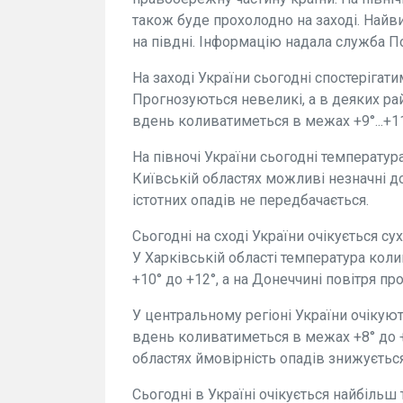
також буде прохолодно на заході. Найв
на півдні. Інформацію надала служба П
На заході України сьогодні спостерігат
Прогнозуються невеликі, а в деяких ра
вдень коливатиметься в межах +9°...+11
На півночі України сьогодні температура
Київській областях можливі незначні до
істотних опадів не передбачається.
Сьогодні на сході України очікується с
У Харківській області температура колив
+10° до +12°, а на Донеччині повітря пр
У центральному регіоні України очікую
вдень коливатиметься в межах +8° до +
областях ймовірність опадів знижується
Сьогодні в Україні очікується найбільш 