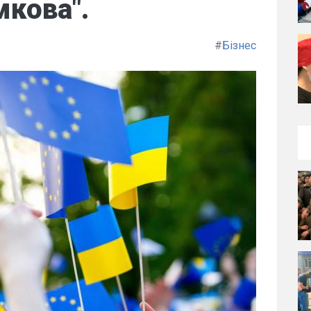
кова".
#
Бізнес