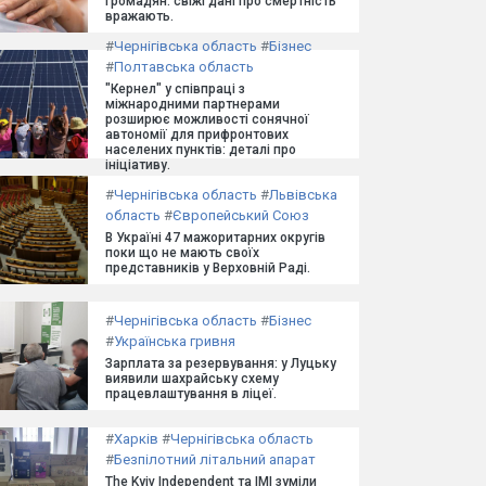
громадян: свіжі дані про смертність
вражають.
#
Чернігівська область
#
Бізнес
#
Полтавська область
"Кернел" у співпраці з
міжнародними партнерами
розширює можливості сонячної
автономії для прифронтових
населених пунктів: деталі про
ініціативу.
#
Чернігівська область
#
Львівська
область
#
Європейський Союз
В Україні 47 мажоритарних округів
поки що не мають своїх
представників у Верховній Раді.
#
Чернігівська область
#
Бізнес
#
Українська гривня
Зарплата за резервування: у Луцьку
виявили шахрайську схему
працевлаштування в ліцеї.
#
Харків
#
Чернігівська область
#
Безпілотний літальний апарат
The Kyiv Independent та ІМІ зуміли