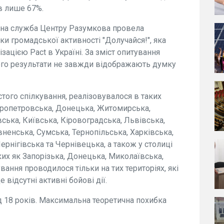
в лише 67%.
ічна служба Центру Разумкова провела
и громадської активності "Долучайся!", яка
ізацією Pact в Україні. За зміст опитування
 його результати не завжди відображають думку
ого спілкування, реалізовувалося в таких
іпропетровська, Донецька, Житомирська,
вська, Київська, Кіровоградська, Львівська,
ненська, Сумська, Тернопільська, Харківська,
рнігівська та Чернівецька, а також у столиці
аких як Запорізька, Донецька, Миколаївська,
вання проводилося тільки на тих територіях, які
відсутні активні бойові дії.
ід 18 років. Максимальна теоретична похибка