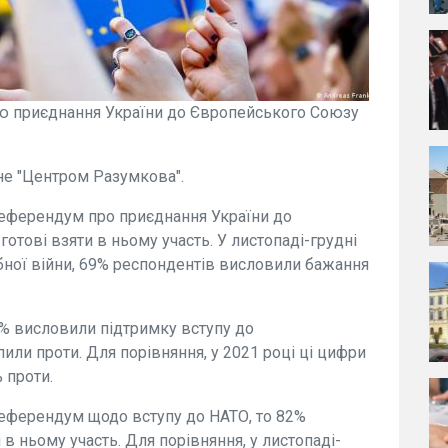
ею приєднання України до Європейського Союзу
не "Центром Разумкова".
еферендум про приєднання України до
отові взяти в ньому участь. У листопаді-грудні
бної війни, 69% респондентів висловили бажання
88% висловили підтримку вступу до
или проти. Для порівняння, у 2021 році ці цифри
 проти.
еферендум щодо вступу до НАТО, то 82%
в ньому участь. Для порівняння, у листопаді-