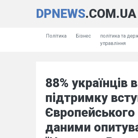
DPNEWS
.COM.UA
Політика
Бізнес
політика та дер
управління
88% українців
підтримку всту
Європейського 
даними опитув