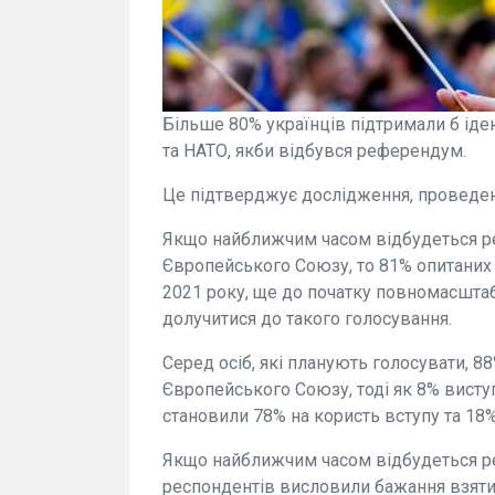
Більше 80% українців підтримали б ід
та НАТО, якби відбувся референдум.
Це підтверджує дослідження, проведе
Якщо найближчим часом відбудеться р
Європейського Союзу, то 81% опитаних г
2021 року, ще до початку повномасшта
долучитися до такого голосування.
Серед осіб, які планують голосувати, 
Європейського Союзу, тоді як 8% виступ
становили 78% на користь вступу та 18%
Якщо найближчим часом відбудеться р
респондентів висловили бажання взяти 