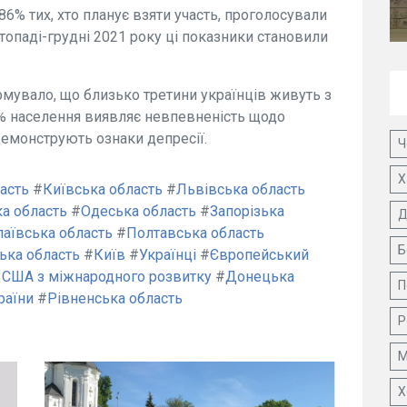
6% тих, хто планує взяти участь, проголосували
истопаді-грудні 2021 року ці показники становили
рмувало, що близько третини українців живуть з
0% населення виявляє невпевненість щодо
демонструють ознаки депресії.
Ч
Х
асть
#
Київська область
#
Львівська область
а область
#
Одеська область
#
Запорізька
Д
аївська область
#
Полтавська область
Б
ька область
#
Київ
#
Українці
#
Європейський
 США з міжнародного розвитку
#
Донецька
П
раїни
#
Рівненська область
Р
М
Х