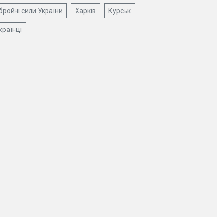
бройні сили України
Харків
Курськ
країнці