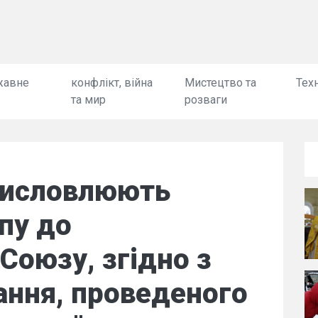
жавне
конфлікт, війна
Мистецтво та
Техн
та мир
розваги
 висловлюють
пу до
Союзу, згідно з
ання, проведеного