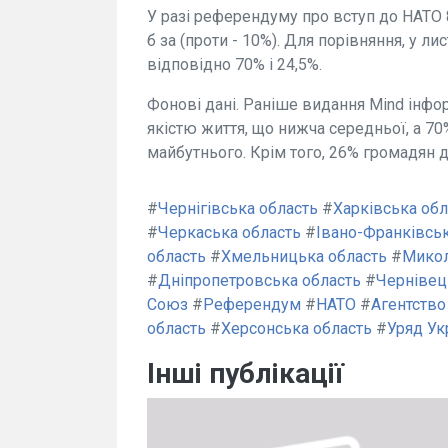
У разі референдуму про вступ до НАТО 8
б за (проти - 10%). Для порівняння, у л
відповідно 70% і 24,5%.
Фонові дані. Раніше видання Mind інфо
якістю життя, що нижча середньої, а 7
майбутнього. Крім того, 26% громадян 
#
Чернігівська область
#
Харківська обл
#
Черкаська область
#
Івано-Франківськ
область
#
Хмельницька область
#
Микол
#
Дніпропетровська область
#
Чернівец
Союз
#
Референдум
#
НАТО
#
Агентство
область
#
Херсонська область
#
Уряд Ук
Інші публікації