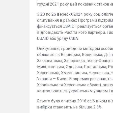
грудні 2021 року цей показник станови
З 20 по 26 вересня 2024 року соціолог
опитування в рамках Програми підтримк
фінансується USAID і реалізується орган
відповідають Pact та його партнери, і
USAID або уряду США.
Опитування, проведене методом особист
областях, як Вінницька, Волинська, Дн
Закарпатська, Запорізька, Івано-Франкі
Миколаївська, Одеська, Полтавська, Рів
Херсонська, Хмельницька, Черкаська, Че
України — Києві. В окремих регіонах, т
Харківська та Херсонська області, опиту
контролюються українським урядом і де 
Всього було опитано 2016 осіб віком в
вибірки становить не більше 2,3%.