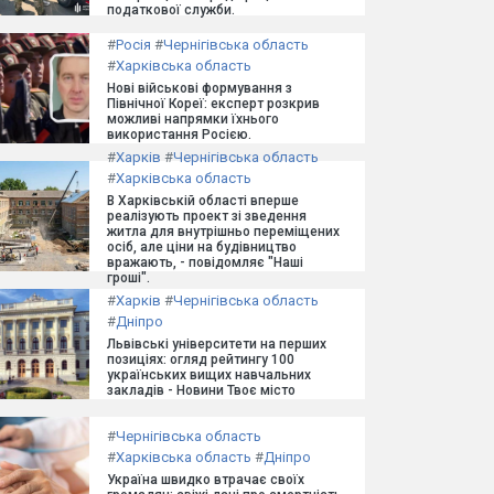
податкової служби.
#
Росія
#
Чернігівська область
#
Харківська область
Нові військові формування з
Північної Кореї: експерт розкрив
можливі напрямки їхнього
використання Росією.
#
Харків
#
Чернігівська область
#
Харківська область
В Харківській області вперше
реалізують проект зі зведення
житла для внутрішньо переміщених
осіб, але ціни на будівництво
вражають, - повідомляє "Наші
гроші".
#
Харків
#
Чернігівська область
#
Дніпро
Львівські університети на перших
позиціях: огляд рейтингу 100
українських вищих навчальних
закладів - Новини Твоє місто
#
Чернігівська область
#
Харківська область
#
Дніпро
Україна швидко втрачає своїх