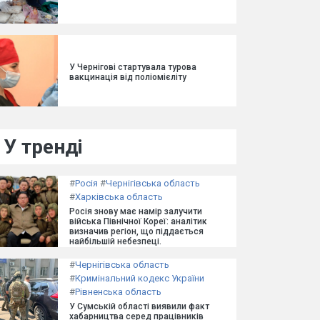
У Чернігові стартувала турова
вакцинація від поліомієліту
У тренді
#
Росія
#
Чернігівська область
#
Харківська область
Росія знову має намір залучити
війська Північної Кореї: аналітик
визначив регіон, що піддається
найбільшій небезпеці.
#
Чернігівська область
#
Кримінальний кодекс України
#
Рівненська область
У Сумській області виявили факт
хабарництва серед працівників