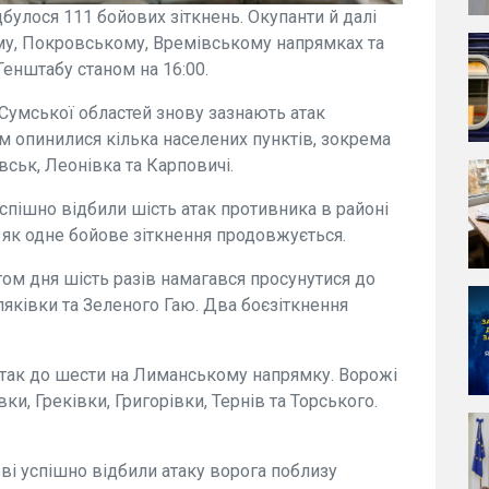
ідбулося 111 бойових зіткнень. Окупанти й далі
му, Покровському, Времівському напрямках та
Генштабу станом на 16:00.
 Сумської областей знову зазнають атак
нем опинилися кілька населених пунктів, зокрема
вськ, Леонівка та Карповичі.
спішно відбили шість атак противника в районі
ас як одне бойове зіткнення продовжується.
ом дня шість разів намагався просунутися до
ляківки та Зеленого Гаю. Два боєзіткнення
атак до шести на Лиманському напрямку. Ворожі
и, Греківки, Григорівки, Тернів та Торського.
ві успішно відбили атаку ворога поблизу