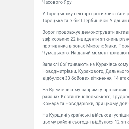
Часового Яру.
У Торецькому секторі противник п'ять 
Торецька та в бік Щербинівки. У даний 
Ворог продовжує демонструвати активн
зафіксовано 22 інциденти зіткнень різн
противника в зонах Миролюбівки, Пром
Чумацького. На даний момент тривають 
Запеклі бої тривають на Курахівському 
Новодмитрівки, Курахового, Дальнього,
відбулося 33 бойових зіткнення, 14 ата
На Времівському напрямку противник зд
районах Костянтинопольського, Трудово
Комара та Новодарівки, при цьому дев'
На Курщині українські військові успішн
цьому районі сьогодні відбулося 12 зіт