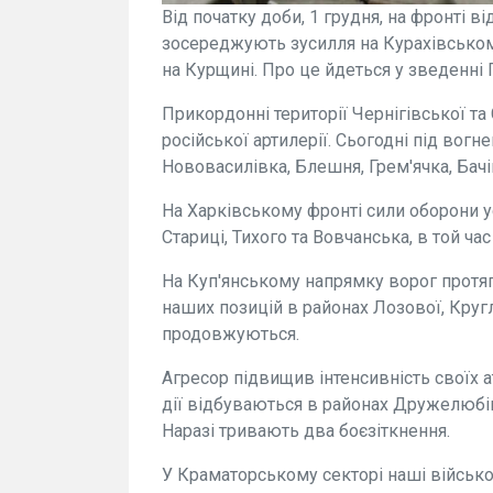
Від початку доби, 1 грудня, на фронті в
зосереджують зусилля на Курахівсько
на Курщині. Про це йдеться у зведенні 
Прикордонні території Чернігівської та
російської артилерії. Сьогодні під вог
Нововасилівка, Блешня, Грем'ячка, Бачі
На Харківському фронті сили оборони у
Стариці, Тихого та Вовчанська, в той ч
На Куп'янському напрямку ворог протяг
наших позицій в районах Лозової, Круг
продовжуються.
Агресор підвищив інтенсивність своїх 
дії відбуваються в районах Дружелюбівк
Наразі тривають два боєзіткнення.
У Краматорському секторі наші військо