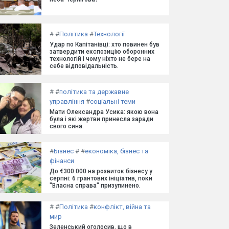
#
#
Політика
#
Технології
Удар по Капітанівці: хто повинен був
затвердити експозицію оборонних
технологій і чому ніхто не бере на
себе відповідальність.
#
#
політика та державне
управління
#
соціальні теми
Мати Олександра Усика: якою вона
була і які жертви принесла заради
свого сина.
#
Бізнес
#
#
економіка, бізнес та
фінанси
До €300 000 на розвиток бізнесу у
серпні: 6 грантових ініціатив, поки
"Власна справа" призупинено.
#
#
Політика
#
конфлікт, війна та
мир
Зеленський оголосив, що в