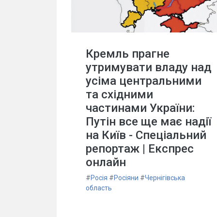
Кремль прагне
утримувати владу над
усіма центральними
та східними
частинами України:
Путін все ще має надії
на Київ - Спеціальний
репортаж | Експрес
онлайн
#
Росія
#
Росіяни
#
Чернігівська
область