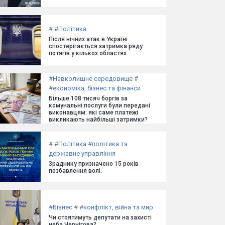
#
#
Політика
Після нічних атак в Україні
спостерігається затримка ряду
потягів у кількох областях.
#
Навколишнє середовище
#
#
економіка, бізнес та фінанси
Більше 108 тисяч боргів за
комунальні послуги були передані
виконавцям: які саме платежі
викликають найбільші затримки?
#
#
Політика
#
політика та
державне управління
Зраднику призначено 15 років
позбавлення волі.
#
Бізнес
#
#
конфлікт, війна та мир
Чи стоятимуть депутати на захисті
неба Чернігова?