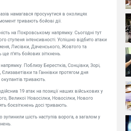
разів намагався просунутися в околицях
момент тривають бойові дії.
ість на Покровському напрямку. Сьогодні тут
ого ступеня інтенсивності. Успішно відбито атаки
еня, Лисівки, Даченського, Жовтого та
ще п'ять бойових зіткнень.
напрямку. Поблизу Берестків, Сонцівки, Зорі,
 Єлизаветівки та Ганнівки протягом дня
к окупантів тривають.
ійснив 19 атак на позиції наших військових у
го, Великої Новосілки, Новосілки, Нового
ять боєзіткнень досі тривають.
о зупинили шість наступів ворога, а загалом у
кнень.