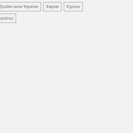
бройні сили України
Харків
Курськ
країнці