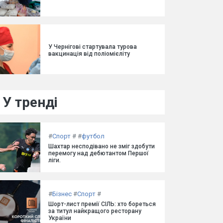
У Чернігові стартувала турова
вакцинація від поліомієліту
У тренді
#
Спорт
#
#
футбол
Шахтар несподівано не зміг здобути
перемогу над дебютантом Першої
ліги.
#
Бізнес
#
Спорт
#
Шорт-лист премії СІЛЬ: хто бореться
за титул найкращого ресторану
України