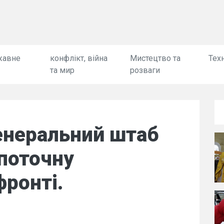
жавне
конфлікт, війна
Мистецтво та
Техн
та мир
розваги
Генеральний штаб
поточну
фронті.