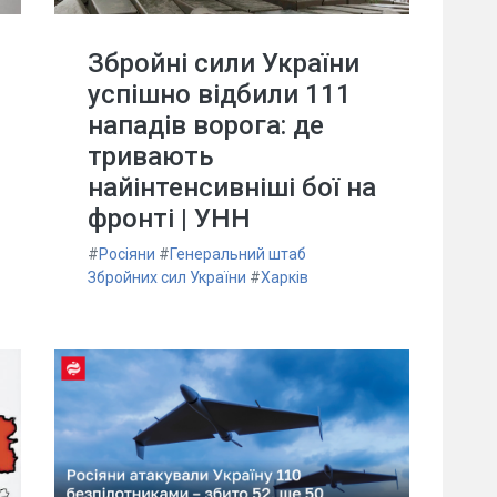
Збройні сили України
успішно відбили 111
нападів ворога: де
тривають
найінтенсивніші бої на
фронті | УНН
#
Росіяни
#
Генеральний штаб
Збройних сил України
#
Харків