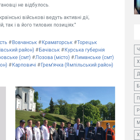
тановці не відбулось.
раїнські військові ведуть активні дії,
 так і в його тилових позиціях."
сть
#
Вовчанськ
#
Краматорськ
#
Торецьк
Ч
вський район)
#
Бачівськ
#
Курська губернія
овське (смт)
#
Лозова (місто)
#
Лиманське (смт)
Х
он)
#
Карповичі
#
Грем'ячка (Ямпільський район)
Д
Б
П
Р
М
Х