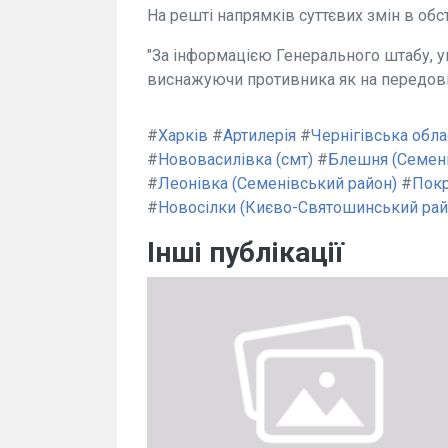
На решті напрямків суттєвих змін в обс
"За інформацією Генерального штабу, ук
виснажуючи противника як на передовій,
#
Харків
#
Артилерія
#
Чернігівська обла
#
Нововасилівка (смт)
#
Блешня (Семені
#
Леонівка (Семенівський район)
#
Покр
#
Новосілки (Києво-Святошинський рай
Інші публікації