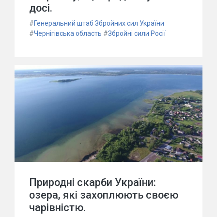
досі.
#
Генеральний штаб Збройних сил України
#
Чернігівська область
#
Збройні сили Росії
Природні скарби України:
озера, які захоплюють своєю
чарівністю.