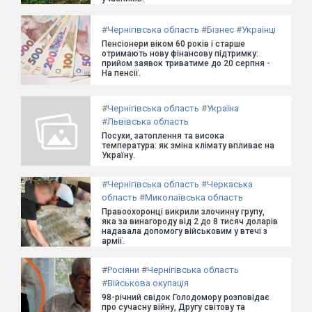
#
Чернігівська область
#
Бізнес
#
Українці
Пенсіонери віком 60 років і старше
отримають нову фінансову підтримку:
прийом заявок триватиме до 20 серпня -
На пенсії.
#
Чернігівська область
#
Україна
#
Львівська область
Посухи, затоплення та висока
температура: як зміна клімату впливає на
Україну.
#
Чернігівська область
#
Черкаська
область
#
Миколаївська область
Правоохоронці викрили злочинну групу,
яка за винагороду від 2 до 8 тисяч доларів
надавала допомогу військовим у втечі з
армії.
#
Росіяни
#
Чернігівська область
#
Військова окупація
98-річний свідок Голодомору розповідає
про сучасну війну, Другу світову та