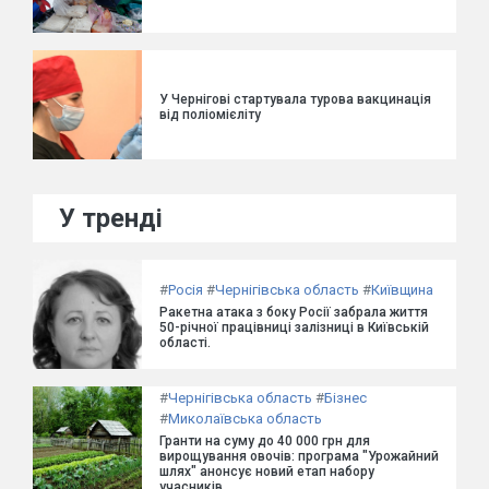
У Чернігові стартувала турова вакцинація
від поліомієліту
У тренді
#
Росія
#
Чернігівська область
#
Київщина
Ракетна атака з боку Росії забрала життя
50-річної працівниці залізниці в Київській
області.
#
Чернігівська область
#
Бізнес
#
Миколаївська область
Гранти на суму до 40 000 грн для
вирощування овочів: програма "Урожайний
шлях" анонсує новий етап набору
учасників.