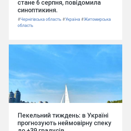
стане 6 серпня, повідомила
синоптикиня.
#
Чернігівська область
#
Україна
#
Житомирська
область
Пекельний тиждень: в Україні
прогнозують неймовірну спеку
до +39 градусів.