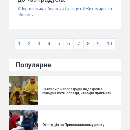
#
Чернігівська область
#
Дефіцит
#
Житомирська
область
1
2
3
4
5
6
7
8
9
10
Популярне
Святвечір напередодні Водохреща:
голодна кутя, обряди, народні прикмети
Огляд цін на Привокзальному ринку