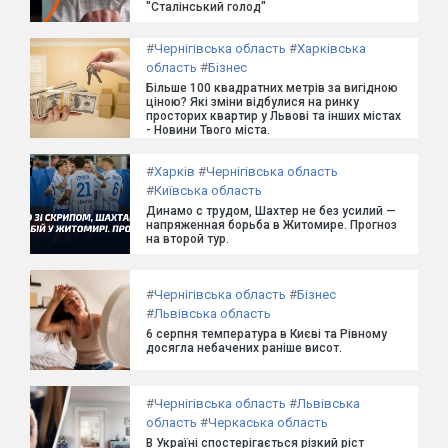
"Сталінський голод"
#
Чернігівська область
#
Харківська
область
#
Бізнес
Більше 100 квадратних метрів за вигідною
ціною? Які зміни відбулися на ринку
просторих квартир у Львові та інших містах
- Новини Твого міста.
#
Харків
#
Чернігівська область
#
Київська область
Динамо с трудом, Шахтер не без усилий —
напряженная борьба в Житомире. Прогноз
на второй тур.
#
Чернігівська область
#
Бізнес
#
Львівська область
6 серпня температура в Києві та Рівному
досягла небачених раніше висот.
#
Чернігівська область
#
Львівська
область
#
Черкаська область
В Україні спостерігається різкий ріст