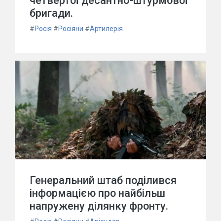
четвертої десантно-штурмової
бригади.
#
Росія
#
Росіяни
#
Артилерія
Генеральний штаб поділився
інформацією про найбільш
напружену ділянку фронту.