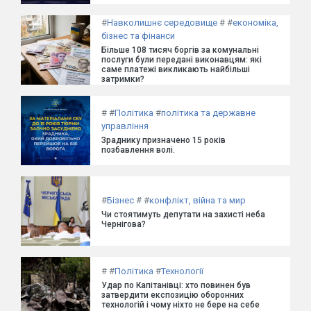
#
Навколишнє середовище
#
#
економіка,
бізнес та фінанси
Більше 108 тисяч боргів за комунальні
послуги були передані виконавцям: які
саме платежі викликають найбільші
затримки?
#
#
Політика
#
політика та державне
управління
Зраднику призначено 15 років
позбавлення волі.
#
Бізнес
#
#
конфлікт, війна та мир
Чи стоятимуть депутати на захисті неба
Чернігова?
#
#
Політика
#
Технології
Удар по Капітанівці: хто повинен був
затвердити експозицію оборонних
технологій і чому ніхто не бере на себе