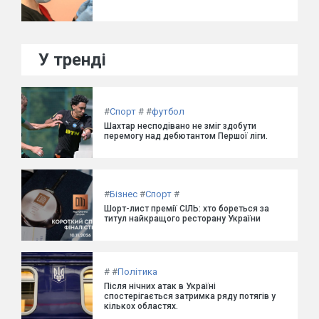
У тренді
#
Спорт
#
#
футбол
Шахтар несподівано не зміг здобути
перемогу над дебютантом Першої ліги.
#
Бізнес
#
Спорт
#
Шорт-лист премії СІЛЬ: хто бореться за
титул найкращого ресторану України
#
#
Політика
Після нічних атак в Україні
спостерігається затримка ряду потягів у
кількох областях.