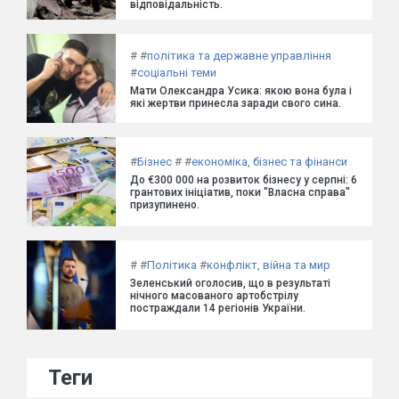
відповідальність.
#
#
політика та державне управління
#
соціальні теми
Мати Олександра Усика: якою вона була і
які жертви принесла заради свого сина.
#
Бізнес
#
#
економіка, бізнес та фінанси
До €300 000 на розвиток бізнесу у серпні: 6
грантових ініціатив, поки "Власна справа"
призупинено.
#
#
Політика
#
конфлікт, війна та мир
Зеленський оголосив, що в результаті
нічного масованого артобстрілу
постраждали 14 регіонів України.
Теги