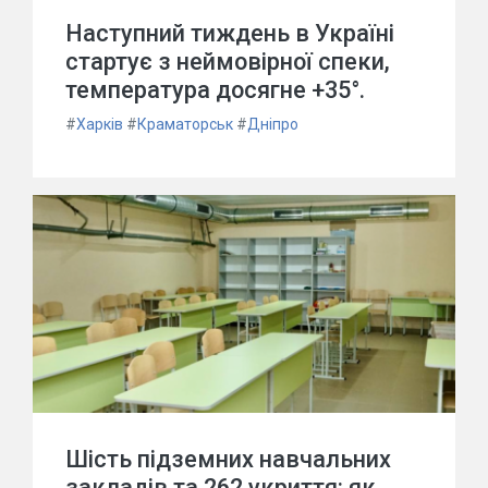
Наступний тиждень в Україні
стартує з неймовірної спеки,
температура досягне +35°.
#
Харків
#
Краматорськ
#
Дніпро
Шість підземних навчальних
закладів та 262 укриття: як