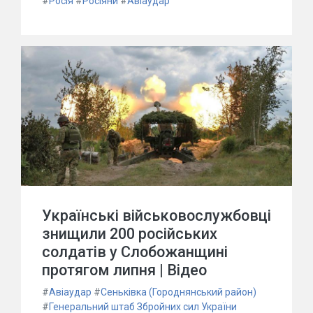
#
Росія
#
Росіяни
#
Авіаудар
Українські військовослужбовці
знищили 200 російських
солдатів у Слобожанщині
протягом липня | Відео
#
Авіаудар
#
Сеньківка (Городнянський район)
#
Генеральний штаб Збройних сил України