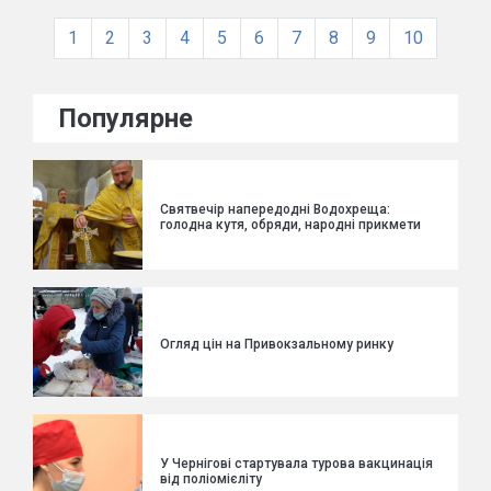
1
2
3
4
5
6
7
8
9
10
Популярне
Святвечір напередодні Водохреща:
голодна кутя, обряди, народні прикмети
Огляд цін на Привокзальному ринку
У Чернігові стартувала турова вакцинація
від поліомієліту