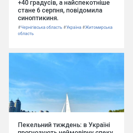
+40 градусів, а найспекотніше
стане 6 серпня, повідомила
синоптикиня.
#
Чернігівська область
#
Україна
#
Житомирська
область
Пекельний тиждень: в Україні
прогнозують неймовірну спеку