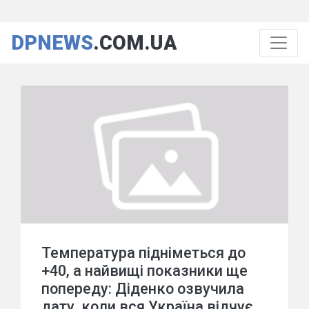
DPNEWS
.COM.UA
Температура підніметься до
+40, а найвищі показники ще
попереду: Діденко озвучила
дату, коли вся Україна відчує