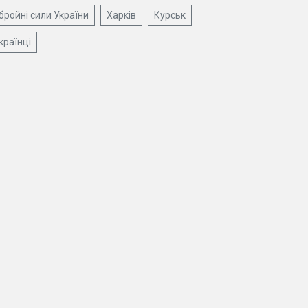
бройні сили України
Харків
Курськ
країнці