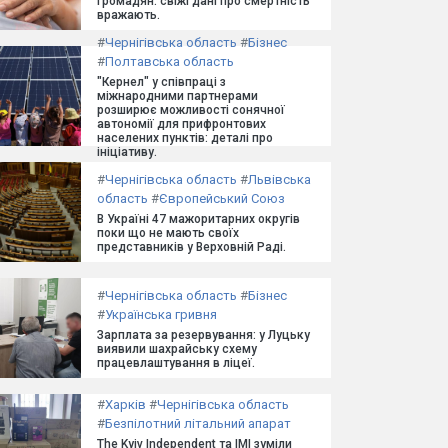
громадян: свіжі дані про смертність
вражають.
#
Чернігівська область
#
Бізнес
#
Полтавська область
"Кернел" у співпраці з
міжнародними партнерами
розширює можливості сонячної
автономії для прифронтових
населених пунктів: деталі про
ініціативу.
#
Чернігівська область
#
Львівська
область
#
Європейський Союз
В Україні 47 мажоритарних округів
поки що не мають своїх
представників у Верховній Раді.
#
Чернігівська область
#
Бізнес
#
Українська гривня
Зарплата за резервування: у Луцьку
виявили шахрайську схему
працевлаштування в ліцеї.
#
Харків
#
Чернігівська область
#
Безпілотний літальний апарат
The Kyiv Independent та ІМІ зуміли