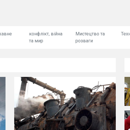
жавне
конфлікт, війна
Мистецтво та
Техн
та мир
розваги