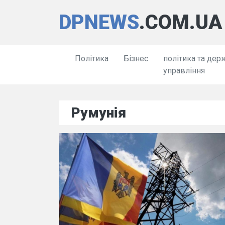
DPNEWS
.COM.UA
Політика
Бізнес
політика та дер
управління
Румунія