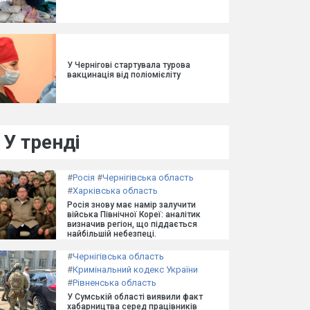
У Чернігові стартувала турова
вакцинація від поліомієліту
У тренді
#
Росія
#
Чернігівська область
#
Харківська область
Росія знову має намір залучити
війська Північної Кореї: аналітик
визначив регіон, що піддається
найбільшій небезпеці.
#
Чернігівська область
#
Кримінальний кодекс України
#
Рівненська область
У Сумській області виявили факт
хабарництва серед працівників