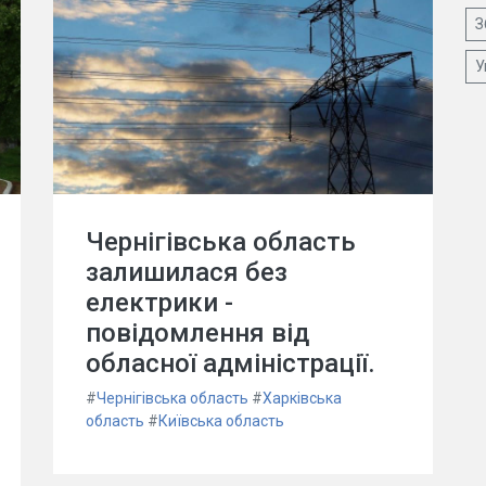
З
У
Чернігівська область
залишилася без
електрики -
повідомлення від
обласної адміністрації.
#
Чернігівська область
#
Харківська
область
#
Київська область