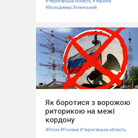
#
Чернігівська область
#
Україна
#
Володимир Зеленський
Як боротися з ворожою
риторикою на межі
кордону
#
Росія
#
Росіяни
#
Чернігівська область