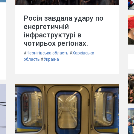
Росія завдала удару по
енергетичній
інфраструктурі в
чотирьох регіонах.
#
Чернігівська область
#
Харківська
область
#
Україна