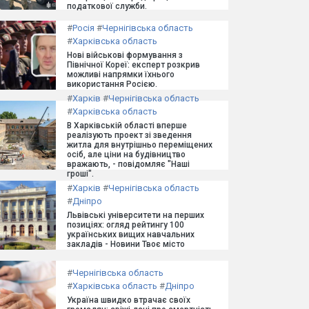
податкової служби.
#
Росія
#
Чернігівська область
#
Харківська область
Нові військові формування з
Північної Кореї: експерт розкрив
можливі напрямки їхнього
використання Росією.
#
Харків
#
Чернігівська область
#
Харківська область
В Харківській області вперше
реалізують проект зі зведення
житла для внутрішньо переміщених
осіб, але ціни на будівництво
вражають, - повідомляє "Наші
гроші".
#
Харків
#
Чернігівська область
#
Дніпро
Львівські університети на перших
позиціях: огляд рейтингу 100
українських вищих навчальних
закладів - Новини Твоє місто
#
Чернігівська область
#
Харківська область
#
Дніпро
Україна швидко втрачає своїх