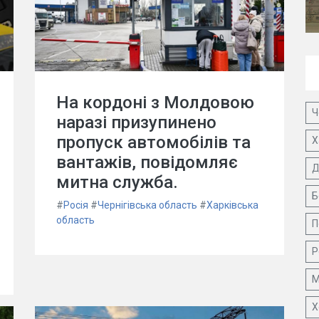
На кордоні з Молдовою
Ч
наразі призупинено
пропуск автомобілів та
Х
вантажів, повідомляє
Д
митна служба.
Б
#
Росія
#
Чернігівська область
#
Харківська
область
П
Р
М
Х