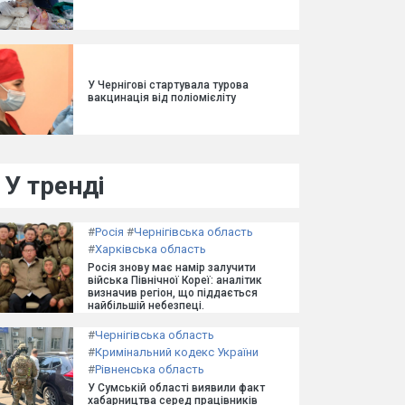
У Чернігові стартувала турова
вакцинація від поліомієліту
У тренді
#
Росія
#
Чернігівська область
#
Харківська область
Росія знову має намір залучити
війська Північної Кореї: аналітик
визначив регіон, що піддається
найбільшій небезпеці.
#
Чернігівська область
#
Кримінальний кодекс України
#
Рівненська область
У Сумській області виявили факт
хабарництва серед працівників