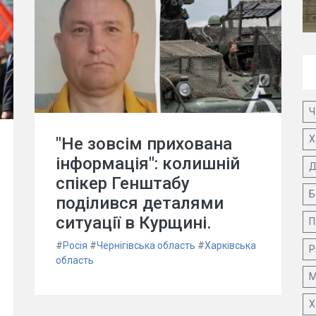
Ч
Х
"Не зовсім прихована
інформація": колишній
Д
спікер Генштабу
Б
поділився деталями
ситуації в Курщині.
П
#
Росія
#
Чернігівська область
#
Харківська
Р
область
М
Х