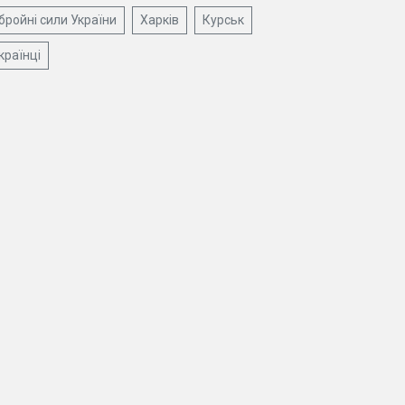
бройні сили України
Харків
Курськ
країнці