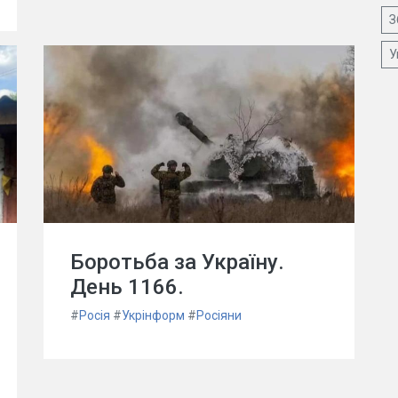
З
У
Боротьба за Україну.
День 1166.
#
Росія
#
Укрінформ
#
Росіяни