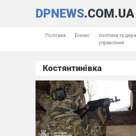
DPNEWS
.COM.UA
Політика
Бізнес
політика та дер
управління
Костянтинівка