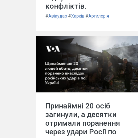
конфліктів.
#
Авіаудар
#
Харків
#
Артилерія
Принаймні 20 осіб
загинули, а десятки
отримали поранення
через удари Росії по