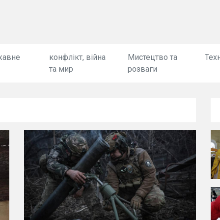
жавне
конфлікт, війна
Мистецтво та
Техн
та мир
розваги