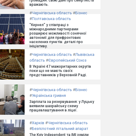
громадян: свіжі дані про смертність
вражають.
#
Чернігівська область
#
Бізнес
#
Полтавська область
"Кернел" у співпраці з
міжнародними партнерами
розширює можливості сонячної
автономії для прифронтових
населених пунктів: деталі про
ініціативу.
#
Чернігівська область
#
Львівська
область
#
Європейський Союз
В Україні 47 мажоритарних округів
поки що не мають своїх
представників у Верховній Раді.
#
Чернігівська область
#
Бізнес
#
Українська гривня
Зарплата за резервування: у Луцьку
виявили шахрайську схему
працевлаштування в ліцеї.
#
Харків
#
Чернігівська область
#
Безпілотний літальний апарат
The Kyiv Independent та ІМІ зуміли