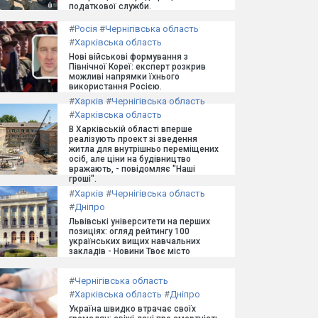
податкової служби.
#
Росія
#
Чернігівська область
#
Харківська область
Нові військові формування з
Північної Кореї: експерт розкрив
можливі напрямки їхнього
використання Росією.
#
Харків
#
Чернігівська область
#
Харківська область
В Харківській області вперше
реалізують проект зі зведення
житла для внутрішньо переміщених
осіб, але ціни на будівництво
вражають, - повідомляє "Наші
гроші".
#
Харків
#
Чернігівська область
#
Дніпро
Львівські університети на перших
позиціях: огляд рейтингу 100
українських вищих навчальних
закладів - Новини Твоє місто
#
Чернігівська область
#
Харківська область
#
Дніпро
Україна швидко втрачає своїх