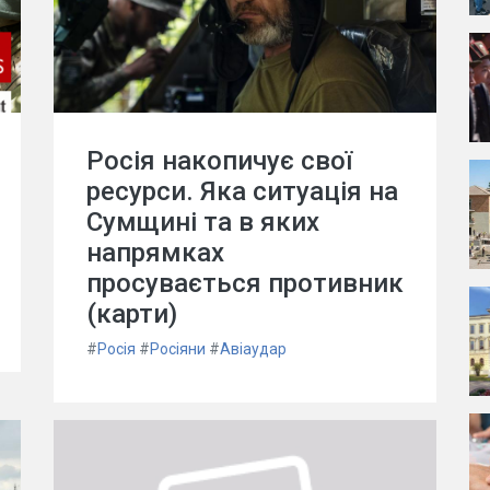
Росія накопичує свої
ресурси. Яка ситуація на
Сумщині та в яких
напрямках
просувається противник
(карти)
#
Росія
#
Росіяни
#
Авіаудар