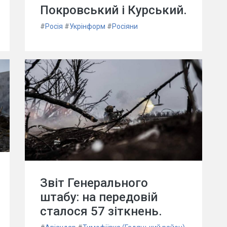
Покровський і Курський.
#
Росія
#
Укрінформ
#
Росіяни
Звіт Генерального
штабу: на передовій
сталося 57 зіткнень.